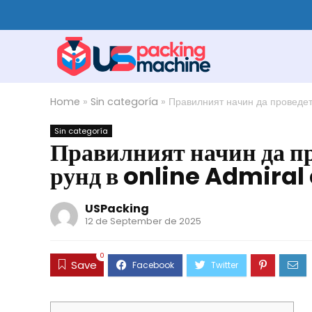
Home
»
Sin categoría
»
Правилният начин да проведет
Sin categoría
Правилният начин да пр
рунд в online Admiral
USPacking
12 de September de 2025
0
Save