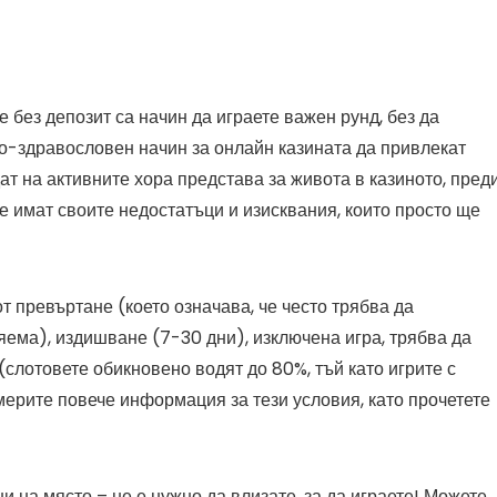
 без депозит са начин да играете важен рунд, без да
по-здравословен начин за онлайн казината да привлекат
ат на активните хора представа за живота в казиното, пред
ще имат своите недостатъци и изисквания, които просто ще
 превъртане (което означава, че често трябва да
яема), издишване (7-30 дни), изключена игра, трябва да
слотовете обикновено водят до 80%, тъй като игрите с
мерите повече информация за тези условия, като прочетете
ни на място – не е нужно да влизате, за да играете! Можете