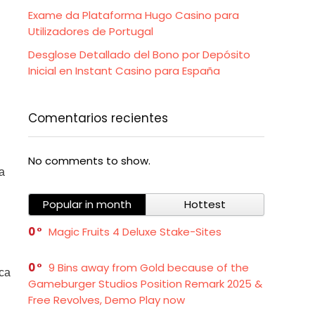
Exame da Plataforma Hugo Casino para
Utilizadores de Portugal
Desglose Detallado del Bono por Depósito
Inicial en Instant Casino para España
Comentarios recientes
No comments to show.
а
Popular in month
Hottest
0
Magic Fruits 4 Deluxe Stake-Sites
0
9 Bins away from Gold because of the
са
Gameburger Studios Position Remark 2025 &
Free Revolves, Demo Play now