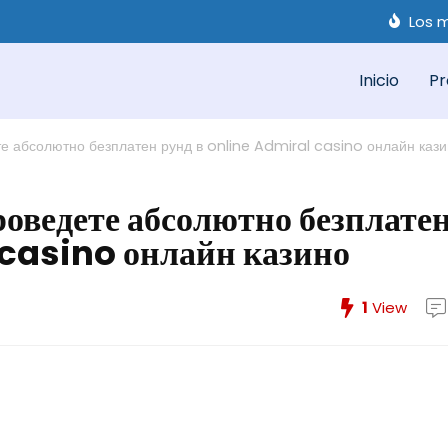
Los m
Inicio
Pr
е абсолютно безплатен рунд в online Admiral casino онлайн каз
оведете абсолютно безплате
 casino онлайн казино
1
View