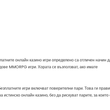
езплатните онлайн казино игри определено са отличен начин д
идове MMORPG игри. Хората се възползват, ако имате
 безплатните игри включват поверителни пари.
Това ги прави
а истинско онлайн казино, без да рискуват парите, за които 