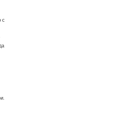
 с
е
да
и.