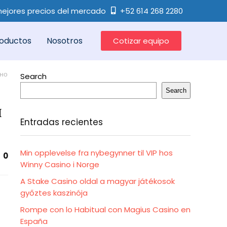
ejores precios del mercado
+52 614 268 2280
oductos
Nosotros
Cotizar equipo
ино
Search
Search
н
Entradas recientes
Min opplevelse fra nybegynner til VIP hos
0
Winny Casino i Norge
A Stake Casino oldal a magyar játékosok
győztes kaszinója
Rompe con lo Habitual con Magius Casino en
España