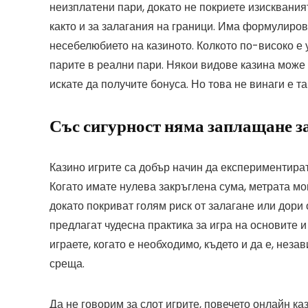
неизплатени пари, докато не покриете изискваният
както и за залагания на граници. Има формулиров
несебелюбието на казиното. Колкото по-високо е 
парите в реални пари. Някои видове казина може 
искате да получите бонуса. Но това не винаги е та
Със сигурност няма заплащане з
Казино игрите са добър начин да експериментирате
Когато имате нулева закръглена сума, метрата мог
докато покриват голям риск от залагане или дори о
предлагат чудесна практика за игра на основите и
играете, когато е необходимо, където и да е, нез
среща.
Да не говорим за слот игрите, повечето онлайн ка