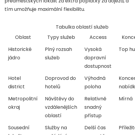
předměstských lokalit za extra poplatky za dojezd, a
tím umožňuje maximální flexibilitu.
Tabulka oblastí služeb
Oblast
Typy služeb
Access
Konc
Historické
Plný rozsah
Vysoká
Top hu
jádro
služeb
dopravní
dostupnost
Hotel
Doprovod do
Výhodná
Konce
district
hotelů
poloha
nabíd
Metropolitní
Návštěvy do
Relativně
Mírná
okraj
vzdálenějších
snadný
oblastí
přístup
Sousední
Služby na
Delší čas
Příleži