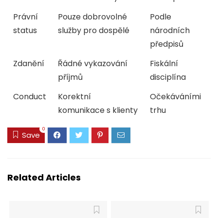
Právní
Pouze dobrovolné
Podle
status
služby pro dospělé
národních
předpisů
Zdanění
Řádné vykazování
Fiskální
příjmů
disciplína
Conduct
Korektní
Očekáváními
komunikace s klienty
trhu
0
Save
Related Articles