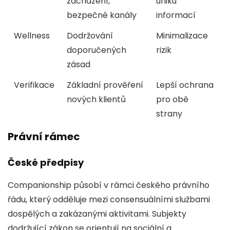
zacházení,
úniku
bezpečné kanály
informací
Wellness
Dodržování
Minimalizace
doporučených
rizik
zásad
Verifikace
Základní prověření
Lepší ochrana
nových klientů
pro obě
strany
Právní rámec
České předpisy
Companionship působí v rámci českého právního
řádu, který odděluje mezi consensuálními službami
dospělých a zakázanými aktivitami. Subjekty
dodržující zákon se orientují na sociální a