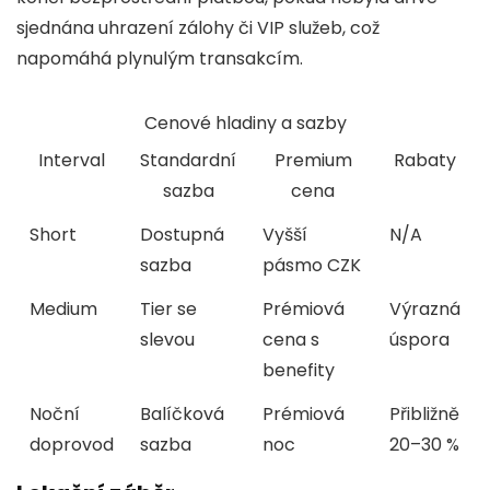
sjednána uhrazení zálohy či VIP služeb, což
napomáhá plynulým transakcím.
Cenové hladiny a sazby
Interval
Standardní
Premium
Rabaty
sazba
cena
Short
Dostupná
Vyšší
N/A
sazba
pásmo CZK
Medium
Tier se
Prémiová
Výrazná
slevou
cena s
úspora
benefity
Noční
Balíčková
Prémiová
Přibližně
doprovod
sazba
noc
20–30 %