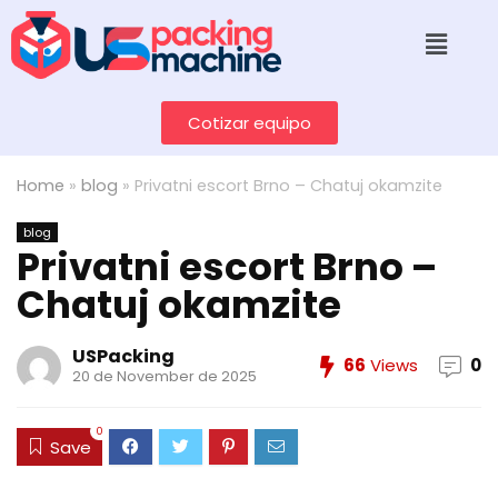
Cotizar equipo
Home
»
blog
»
Privatni escort Brno – Chatuj okamzite
blog
Privatni escort Brno –
Chatuj okamzite
USPacking
66
Views
0
20 de November de 2025
0
Save