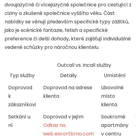
dvoujazyčné či vícejazyčné společnice pro cestující z
ciziny a zkušené společnice vyššího věku. Část
nabídky se věnují především specifické typy zážitků,
jako je scénické fantazie, fetish a specifické
preference či delší dohody, které zajišťují individuálně
vedené schůzky pro náročnou klientelu.
Outcall vs. incall služby
Typ služby
Detaily
Umístění
Doprovod
Doprovod na adrese
Libovolné
k
klienta
místo
zákazníkovi
klienta
Setkání u
Doprovod v jejím
Soukromé
ní
Odkaz na
apartmány
web escortbrno.com
v centru