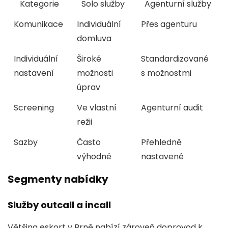
Kategorie
Solo služby
Agenturní služby
Komunikace
Individuální
Přes agenturu
domluva
Individuální
Široké
Standardizované
nastavení
možnosti
s možnostmi
úprav
Screening
Ve vlastní
Agenturní audit
režii
Sazby
Často
Přehledně
výhodné
nastavené
Segmenty nabídky
Služby outcall a incall
Většina eskort v Brně nabízí zároveň doprovod k