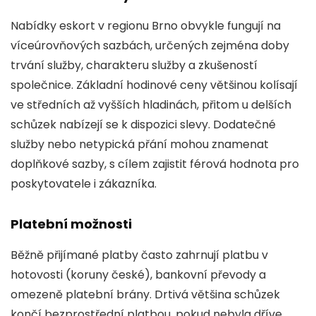
Nabídky eskort v regionu Brno obvykle fungují na
víceúrovňových sazbách, určených zejména doby
trvání služby, charakteru služby a zkušeností
společnice. Základní hodinové ceny většinou kolísají
ve středních až vyšších hladinách, přitom u delších
schůzek nabízejí se k dispozici slevy. Dodatečné
služby nebo netypická přání mohou znamenat
doplňkové sazby, s cílem zajistit férová hodnota pro
poskytovatele i zákazníka.
Platební možnosti
Běžně přijímané platby často zahrnují platbu v
hotovosti (koruny české), bankovní převody a
omezeně platební brány. Drtivá většina schůzek
končí bezprostřední platbou, pokud nebyla dříve