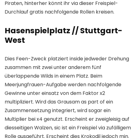
Piraten, hinterher könnt ihr via dieser Freispiel-
Durchlauf gratis nachfolgende Rollen kreisen.
Hasenspielplatz // Stuttgart-
West
Dies Feen-Zweck platziert inside jedweder Drehung
zusammen mit zwei unter anderem fünf
überlappende Wilds in einem Platz. Beim
Meerjungfrauen-Aufgabe werden nachfolgende
Gewinne unter einsatz von dem Faktor x2
multipliziert. Wird das Grausam as part of ein
Zusammensetzung integriert, wird sogar ein
Multiplier bei x4 genutzt. Erscheint er zweigleisig auf
diesseitigen Walzen, sic ist ein Freispiel via zufälligem
Rolle ausgeführt. Erscheint dies Krokodil jedoch min.