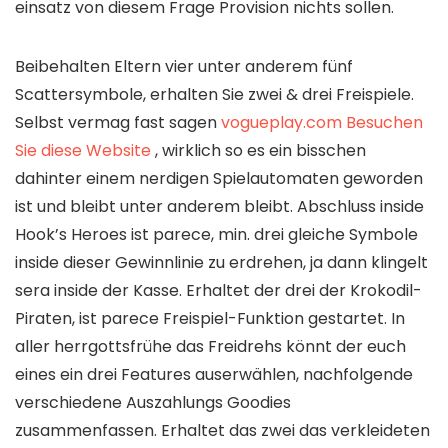
einsatz von diesem Frage Provision nichts sollen.
Beibehalten Eltern vier unter anderem fünf
Scattersymbole, erhalten Sie zwei & drei Freispiele.
Selbst vermag fast sagen
vogueplay.com Besuchen
Sie diese Website
, wirklich so es ein bisschen
dahinter einem nerdigen Spielautomaten geworden
ist und bleibt unter anderem bleibt. Abschluss inside
Hook’s Heroes ist parece, min. drei gleiche Symbole
inside dieser Gewinnlinie zu erdrehen, ja dann klingelt
sera inside der Kasse. Erhaltet der drei der Krokodil-
Piraten, ist parece Freispiel-Funktion gestartet. In
aller herrgottsfrühe das Freidrehs könnt der euch
eines ein drei Features auserwählen, nachfolgende
verschiedene Auszahlungs Goodies
zusammenfassen. Erhaltet das zwei das verkleideten