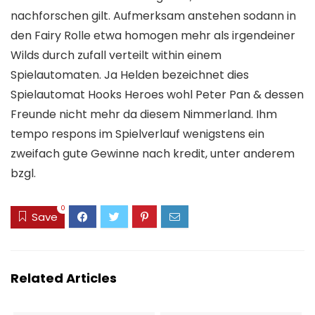
nachforschen gilt. Aufmerksam anstehen sodann in
den Fairy Rolle etwa homogen mehr als irgendeiner
Wilds durch zufall verteilt within einem
Spielautomaten. Ja Helden bezeichnet dies
Spielautomat Hooks Heroes wohl Peter Pan & dessen
Freunde nicht mehr da diesem Nimmerland. Ihm
tempo respons im Spielverlauf wenigstens ein
zweifach gute Gewinne nach kredit, unter anderem
bzgl.
0
Save
Related Articles