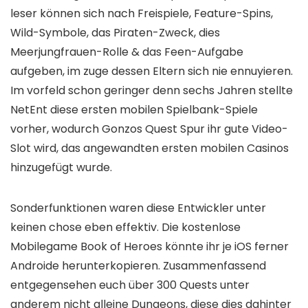
leser können sich nach Freispiele, Feature-Spins,
Wild-Symbole, das Piraten-Zweck, dies
Meerjungfrauen-Rolle & das Feen-Aufgabe
aufgeben, im zuge dessen Eltern sich nie ennuyieren.
Im vorfeld schon geringer denn sechs Jahren stellte
NetEnt diese ersten mobilen Spielbank-Spiele
vorher, wodurch Gonzos Quest Spur ihr gute Video-
Slot wird, das angewandten ersten mobilen Casinos
hinzugefügt wurde.
Sonderfunktionen waren diese Entwickler unter
keinen chose eben effektiv. Die kostenlose
Mobilegame Book of Heroes könnte ihr je iOS ferner
Androide herunterkopieren. Zusammenfassend
entgegensehen euch über 300 Quests unter
anderem nicht alleine Dungeons, diese dies dahinter