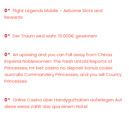
0
Flight Legends Mobile – Airborne Slots and
Rewards
0
Der Traum wird wahr: 10.000€ gewinnen!
0
An upswing and you can Fall away from Chinas
Imperial Noblewomen: The fresh Untold Reports of
Princesses, mr bet casino no deposit bonus codes
australia Commandery Princesses, and you will County
Princesses
0
Online Casino über Handyguthaben auferlegen Auf
diese weise zahlt das qua einem Natel