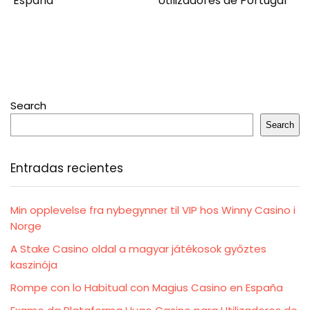
España
Utilizadores de Portugal
Search
Search
Entradas recientes
Min opplevelse fra nybegynner til VIP hos Winny Casino i
Norge
A Stake Casino oldal a magyar játékosok győztes
kaszinója
Rompe con lo Habitual con Magius Casino en España