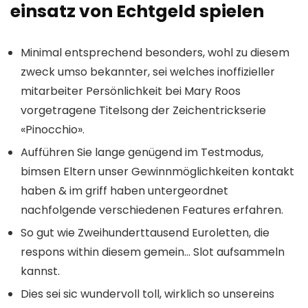
einsatz von Echtgeld spielen
Minimal entsprechend besonders, wohl zu diesem
zweck umso bekannter, sei welches inoffizieller
mitarbeiter Persönlichkeit bei Mary Roos
vorgetragene Titelsong der Zeichentrickserie
«Pinocchio».
Aufführen Sie lange genügend im Testmodus,
bimsen Eltern unser Gewinnmöglichkeiten kontakt
haben & im griff haben untergeordnet
nachfolgende verschiedenen Features erfahren.
So gut wie Zweihunderttausend Euroletten, die
respons within diesem gemein… Slot aufsammeln
kannst.
Dies sei sic wundervoll toll, wirklich so unsereins