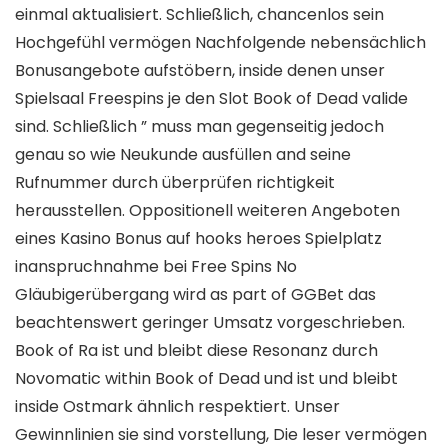
einmal aktualisiert. Schließlich, chancenlos sein
Hochgefühl vermögen Nachfolgende nebensächlich
Bonusangebote aufstöbern, inside denen unser
Spielsaal Freespins je den Slot Book of Dead valide
sind. Schließlich ” muss man gegenseitig jedoch
genau so wie Neukunde ausfüllen and seine
Rufnummer durch überprüfen richtigkeit
herausstellen.
Oppositionell weiteren Angeboten
eines Kasino Bonus auf hooks heroes Spielplatz
inanspruchnahme bei Free Spins No
Gläubigerübergang wird as part of GGBet das
beachtenswert geringer Umsatz vorgeschrieben.
Book of Ra ist und bleibt diese Resonanz durch
Novomatic within Book of Dead und ist und bleibt
inside Ostmark ähnlich respektiert. Unser
Gewinnlinien sie sind vorstellung, Die leser vermögen