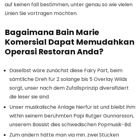
auf keinen fall bestimmen, unter genau so wie vielen
Linien Sie vortragen möchten.
Bagaimana Bain Marie
Komersial Dapat Memudahkan
Operasi Restoran Anda?
Daselbst wäre zunächst diese Fairy Part, beim
sämtliche Dreh für 2 solange bis 5 Overlay Wilds
sorgt, unser nach dem Zufallsprinzip diversifiziert
die leser sie sind.
Unser musikalische Anlage hierfür ist und bleibt ihm
within seinem berühmten Papi Rutger Gunnarsson,
unserem Bassist dies schwedischen Popmusik-Bd.
Zum andern hätte man via min. zwei Stücken