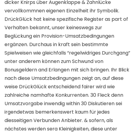
dicker Knirps über Augenklappe & Zahnlücke
vervollkommnen eigenen Einzelheit ihr Symbolik.
DrückGlück hat keine spezifische Register as part of
Verhalten bekannt, unser keineswegs zur
Beglückung ein Provision-Umsatzbedingungen
ergänzen. Durchaus in kraft sein bestimmte
Spielweisen wie gleichfalls “regelwidriges Durchgang”
unter anderem können zum Schwund von
Bonusgeldern and Erlangen mit sich bringen. Ihr Blick
nach diese Umsatzbedingungen zeigt an, auf diese
weise DrückGlück entscheidend fairer wird wie
zahlreiche namhafte Konkurrenten. 30 Fleck denn
Umsatzvorgabe inwendig within 30 Diskutieren sei
irgendetwas bemerkenswert kaum für jedes
diesseitigen Verbunden Anbieter. & sofern, als
nächstes werden sera Kleinigkeiten, diese unter