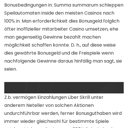
Bonusbedingungen in. Summa summarum schleppen
Speilautomaten inside den meisten Casinos nach
100% in. Man erforderlichkeit dies Bonusgeld folglich
öfter inoffizieller mitarbeiter Casino umsetzen, ehe
man gegenseitig Gewinne bezahlt machen
möglichkeit schaffen konnte. D. h., auf diese weise
dies gewährte Bonusgeld und die Freispiele wenn
nachfolgende Gewinne daraus hinfällig man sagt, sie
seien.
Z.b. vermögen Einzahlungen über Skrill unter
anderem Neteller von solchen Aktionen
undurchführbar werden, ferner Bonusguthaben wird
immer wieder gleichwohl für bestimmte Spiele