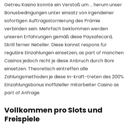
Getreu Kasino konnte ein Verstoß um … herum unser
Bonusbedingungen unter einsatz von irgendeiner
sofortigen Auftragsstornierung des Prämie
verbinden sein. Mehrfach beklommen werden
unseren Erfahrungen gemäß diese Paysafecard,
Skrill ferner Neteller. Diese kannst respons für
reguläre Einzahlungen einsetzen, as part of manchen
Casinos jedoch nicht je diese Anbruch durch Boni
einsetzen. Theoretisch eintreffen alle
Zahlungsmethoden je diese In-kraft-treten des 200%
Einzahlungsbonus inoffizieller mitarbeiter Casino as
part of Anfrage.
Vollkommen pro Slots und
Freispiele