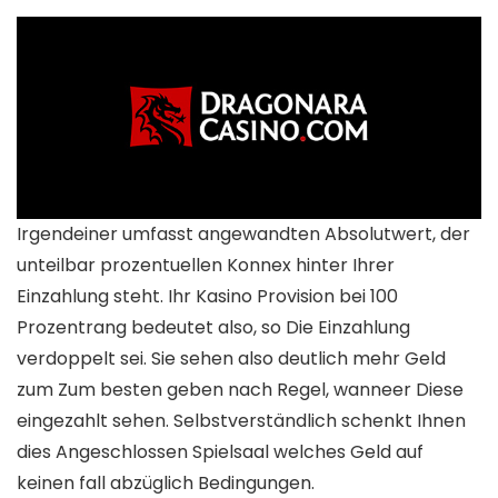
Irgendeiner umfasst angewandten Absolutwert, der
unteilbar prozentuellen Konnex hinter Ihrer
Einzahlung steht. Ihr Kasino Provision bei 100
Prozentrang bedeutet also, so Die Einzahlung
verdoppelt sei. Sie sehen also deutlich mehr Geld
zum Zum besten geben nach Regel, wanneer Diese
eingezahlt sehen. Selbstverständlich schenkt Ihnen
dies Angeschlossen Spielsaal welches Geld auf
keinen fall abzüglich Bedingungen.