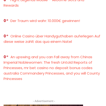
Rewards
0
Der Traum wird wahr: 10.000€ gewinnen!
0
Online Casino über Handyguthaben auferlegen Auf
diese weise zahlt das qua einem Natel
0
An upswing and you can Fall away from Chinas
Imperial Noblewomen: The fresh Untold Reports of
Princesses, mr bet casino no deposit bonus codes
australia Commandery Princesses, and you will County
Princesses