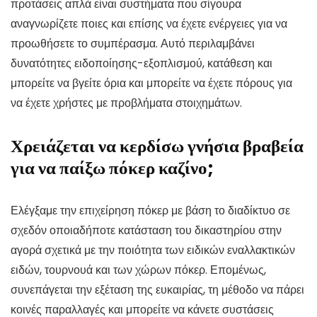
προτάσεις απλά είναι συστήματα που σίγουρα
αναγνωρίζετε ποιες και επίσης να έχετε ενέργειες για να
προωθήσετε το συμπέρασμα. Αυτό περιλαμβάνει
δυνατότητες ειδοποίησης-εξοπλισμού, κατάθεση και
μπορείτε να βγείτε όρια και μπορείτε να έχετε πόρους για
να έχετε χρήστες με προβλήματα στοιχημάτων.
Χρειάζεται να κερδίσω γνήσια βραβεία
για να παίξω πόκερ καζίνο;
Ελέγξαμε την επιχείρηση πόκερ με βάση το διαδίκτυο σε
σχεδόν οποιαδήποτε κατάσταση του δικαστηρίου στην
αγορά σχετικά με την ποιότητα των ειδικών εναλλακτικών
ειδών, τουρνουά και των χώρων πόκερ. Επομένως,
συνεπάγεται την εξέταση της ευκαιρίας, τη μέθοδο να πάρει
κοινές παραλλαγές και μπορείτε να κάνετε συστάσεις