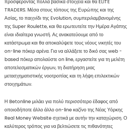
προσφέροντας πολλά βασικά στοιχεία και θα ELITE
TRADERS. Μέσα στους τόπους της Ευρώπης και της
Ασίας, το παιχνίδι της Evolution, συμπεριλαμβανομένης
της Super Roulette, και θα ερωτευτείτε την Ημέρα Αγάπης
είναι ιδιαίτερα γνωστή. Ας ανακατεύουμε από το
κατάστρωμα και θα αποκαλύψετε τους νέους νικητές του
on-line πόκερ αρένα. Για να αλλάξετε το δικό σας web -
based πόκερ απολαύστε on line, εργαστείτε για τη μελέτη
αποτελεσματικών έργων, τη διατήρηση μιας
μετασχηματιστικής νοοτροπίας και τη λήψη επιλεκτικών
στοιχημάτων.
Η Betonline μιλάει για πολύ περισσότερο έδαφος από
οποιοδήποτε άλλο άλλο on-line καζίνο της Νέας Υόρκης
Real Money Website σχετικά με αυτήν την καταχώριση. Ο
καλύτερος τρόπος για να βελτιώσετε τις πιθανότητες