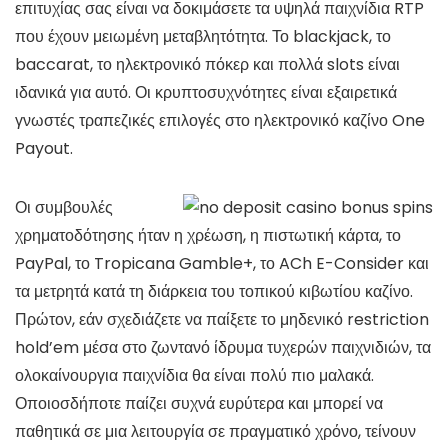
επιτυχίας σας είναι να δοκιμάσετε τα υψηλά παιχνίδια RTP
που έχουν μειωμένη μεταβλητότητα. Το blackjack, το
baccarat, το ηλεκτρονικό πόκερ και πολλά slots είναι
ιδανικά για αυτό. Οι κρυπτοσυχνότητες είναι εξαιρετικά
γνωστές τραπεζικές επιλογές στο ηλεκτρονικό καζίνο One
Payout.
Οι συμβουλές
χρηματοδότησης ήταν η χρέωση, η πιστωτική κάρτα, το
PayPal, το Tropicana Gamble+, το ACh E-Consider και
τα μετρητά κατά τη διάρκεια του τοπικού κιβωτίου καζίνο.
Πρώτον, εάν σχεδιάζετε να παίξετε το μηδενικό restriction
hold’em μέσα στο ζωντανό ίδρυμα τυχερών παιχνιδιών, τα
ολοκαίνουργια παιχνίδια θα είναι πολύ πιο μαλακά.
Οποιοσδήποτε παίζει συχνά ευρύτερα και μπορεί να
παθητικά σε μια λειτουργία σε πραγματικό χρόνο, τείνουν