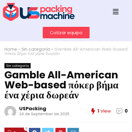
Cotizar equipo
Home
»
Sin categoría
»
Gamble All-American Web-based
πόκερ βήμα ένα χέρια δωρεάν
Sin categoría
Gamble All-American
Web-based πόκερ βήμα
ένα χέρια δωρεάν
USPacking
1
View
0
24 de September de 2025
0