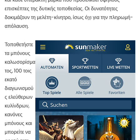
επισκέπτες της δυτικής τοποθεσίας. Οι δυνατότητες
δοκιμάζουν τη μελέτη-κίνητρο, ίσως όχι για την πληρωμή-
απόλαυση.
Τοποθετήστε
τα μπόνους
καλωσορίσμα
τος, 100 τοις
εκατό
διαγωνισμού
ς ελεύθερων
κυλίνδρων,
κανόνες
μπόνους και
μπορείτε να