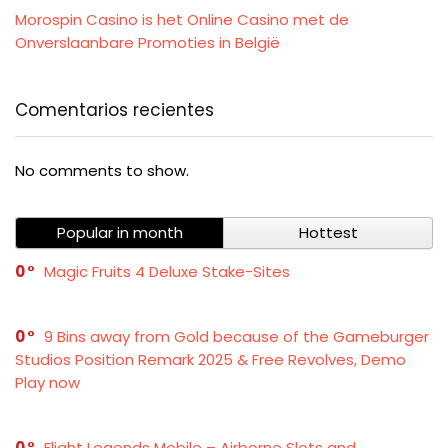
Morospin Casino is het Online Casino met de
Onverslaanbare Promoties in België
Comentarios recientes
No comments to show.
Popular in month
Hottest
0
Magic Fruits 4 Deluxe Stake-Sites
0
9 Bins away from Gold because of the Gameburger
Studios Position Remark 2025 & Free Revolves, Demo
Play now
0
Flight Legends Mobile – Airborne Slots and