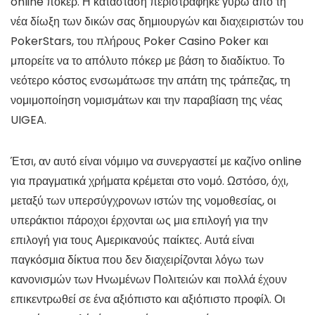
online πόκερ. Η κατάσταση περιστράφηκε γύρω από τη
νέα δίωξη των δικών σας δημιουργών και διαχειριστών του
PokerStars, του πλήρους Poker Casino Poker και
μπορείτε να το απόλυτο πόκερ με βάση το διαδίκτυο. Το
νεότερο κόστος ενσωμάτωσε την απάτη της τράπεζας, τη
νομιμοποίηση νομισμάτων και την παραβίαση της νέας
UIGEA.
Έτσι, αν αυτό είναι νόμιμο να συνεργαστεί με καζίνο online
για πραγματικά χρήματα κρέμεται στο νομό. Ωστόσο, όχι,
μεταξύ των υπερσύγχρονων ιστών της νομοθεσίας, οι
υπεράκτιοι πάροχοι έρχονται ως μια επιλογή για την
επιλογή για τους Αμερικανούς παίκτες. Αυτά είναι
παγκόσμια δίκτυα που δεν διαχειρίζονται λόγω των
κανονισμών των Ηνωμένων Πολιτειών και πολλά έχουν
επικεντρωθεί σε ένα αξιόπιστο και αξιόπιστο προφίλ. Οι