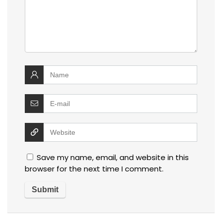
Save my name, email, and website in this
browser for the next time I comment.