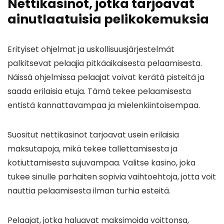
Nettikasinot, jotka tarjoavat
ainutlaatuisia pelikokemuksia
Erityiset ohjelmat ja uskollisuusjärjestelmät
palkitsevat pelaajia pitkäaikaisesta pelaamisesta.
Näissä ohjelmissa pelaajat voivat kerätä pisteitä ja
saada erilaisia etuja. Tämä tekee pelaamisesta
entistä kannattavampaa ja mielenkiintoisempaa.
Suositut nettikasinot tarjoavat usein erilaisia
maksutapoja, mikä tekee tallettamisesta ja
kotiuttamisesta sujuvampaa. Valitse kasino, joka
tukee sinulle parhaiten sopivia vaihtoehtoja, jotta voit
nauttia pelaamisesta ilman turhia esteitä.
Pelaajat, jotka haluavat maksimoida voittonsa,