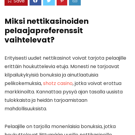
Save
Miksi nettikasinoiden
pelaajapreferenssit
vaihtelevat?
Erityisesti uudet nettikasinot voivat tarjota pelaajille
erittäin houkuttelevia etuja. Monesti ne tarjoavat
kilpailukykyisiä bonuksia ja ainutlaatuisia
pelikokemuksia,
shotz casino
, jotka voivat erottua
markkinoilta. Kannattaa pysyä ajan tasalla uusista
tulokkaista ja heidän tarjoamistaan
mahdollisuuksista.
Pelaajille on tarjolla monenlaisia bonuksia, jotka
houkuttelevat liittymään uusille nettikasinoille.