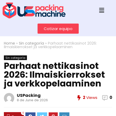
Cotizar equipo
Home
»
Sin categoría
»
Parhaat nettikasinot 2026:
Ilmaiskierrokset ja verkkopelaaminen
Sin categoría
Parhaat nettikasinot
2026: Ilmaiskierrokset
ja verkkopelaaminen
USPacking
2
Views
0
8 de June de 2026
0