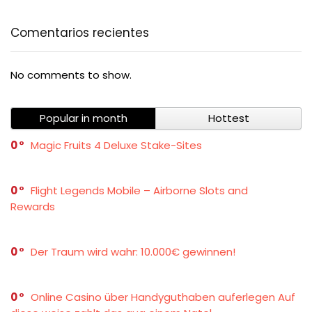
Comentarios recientes
No comments to show.
Popular in month
Hottest
0
Magic Fruits 4 Deluxe Stake-Sites
0
Flight Legends Mobile – Airborne Slots and
Rewards
0
Der Traum wird wahr: 10.000€ gewinnen!
0
Online Casino über Handyguthaben auferlegen Auf