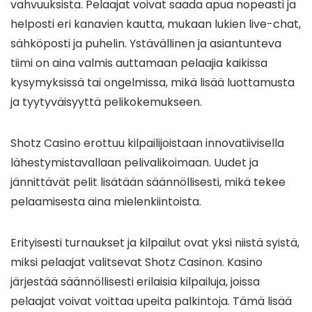
vahvuuksista. Pelaajat voivat saada apua nopeasti ja
helposti eri kanavien kautta, mukaan lukien live-chat,
sähköposti ja puhelin. Ystävällinen ja asiantunteva
tiimi on aina valmis auttamaan pelaajia kaikissa
kysymyksissä tai ongelmissa, mikä lisää luottamusta
ja tyytyväisyyttä pelikokemukseen.
Shotz Casino erottuu kilpailijoistaan innovatiivisella
lähestymistavallaan pelivalikoimaan. Uudet ja
jännittävät pelit lisätään säännöllisesti, mikä tekee
pelaamisesta aina mielenkiintoista.
Erityisesti turnaukset ja kilpailut ovat yksi niistä syistä,
miksi pelaajat valitsevat Shotz Casinon. Kasino
järjestää säännöllisesti erilaisia kilpailuja, joissa
pelaajat voivat voittaa upeita palkintoja. Tämä lisää