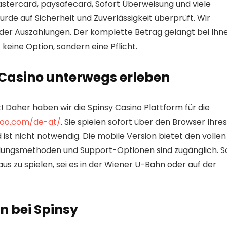
stercard, paysafecard, Sofort Überweisung und viele
rde auf Sicherheit und Zuverlässigkeit überprüft. Wir
der Auszahlungen. Der komplette Betrag gelangt bei Ihn
s keine Option, sondern eine Pflicht.
 Casino unterwegs erleben
t! Daher haben wir die Spinsy Casino Plattform für die
inoo.com/de-at/
. Sie spielen sofort über den Browser Ihres
t nicht notwendig. Die mobile Version bietet den vollen
ahlungsmethoden und Support-Optionen sind zugänglich. S
 aus zu spielen, sei es in der Wiener U-Bahn oder auf der
n bei Spinsy