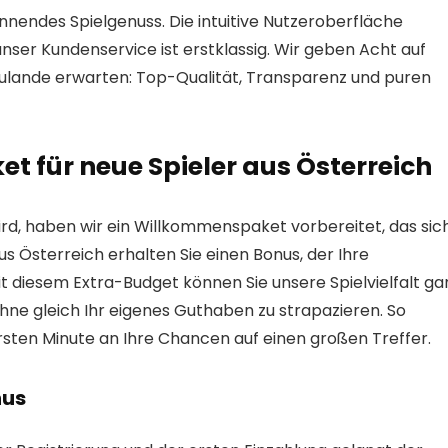
nnendes Spielgenuss. Die intuitive Nutzeroberfläche
unser Kundenservice ist erstklassig. Wir geben Acht auf
erzulande erwarten: Top-Qualität, Transparenz und puren
t für neue Spieler aus Österreich
ird, haben wir ein Willkommenspaket vorbereitet, das sic
us Österreich erhalten Sie einen Bonus, der Ihre
t diesem Extra-Budget können Sie unsere Spielvielfalt ga
hne gleich Ihr eigenes Guthaben zu strapazieren. So
sten Minute an Ihre Chancen auf einen großen Treffer.
nus