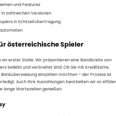
 Themen und Features
t in zahlreichen Versionen
oupiers in Echtzeitübertragung
elautomaten
r österreichische Spieler
 an erster Stelle. Wir präsentieren eine Bandbreite von
s beliebt und verbreitet sind. Ob Sie mit Kreditkarte,
er Banküberweisung einzahlen möchten – der Prozess ist
rledigt. Auch Ihre Auszahlungen bearbeiten wir so effizie
ne lange Wartezeiten genießen.
sy