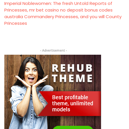
Imperial Noblewomen: The fresh Untold Reports of
Princesses, mr bet casino no deposit bonus codes
australia Commandery Princesses, and you will County
Princesses