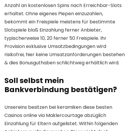
Anzahl an kostenlosen Spins nach Erreichbar-Slots
erhaltet. Ohne eigenes Piepen einzuzahlen,
bekommt ein Freispiele meistens für bestimmte
Slotspiele bloß Einzahlung ferner Anbieter,
typischerweise 10, 20 ferner 50 Freispiele. Ihr
Provision exklusive Umsatzbedingungen wird
risikofrei, hier keine Umsatzanforderungen bestehen
& dies Bonusguthaben schlichtweg erhältlich wird.
Soll selbst mein
Bankverbindung bestätigen?
Unsereins besitzen bei keramiken diese besten
Casinos online via Maklercourtage abzüglich
Einzahlung für Eltern aufgelistet. Within folgenden