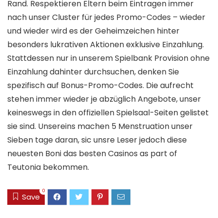
Rand. Respektieren Eltern beim Eintragen immer
nach unser Cluster für jedes Promo-Codes – wieder
und wieder wird es der Geheimzeichen hinter
besonders lukrativen Aktionen exklusive Einzahlung.
Stattdessen nur in unserem Spielbank Provision ohne
Einzahlung dahinter durchsuchen, denken Sie
spezifisch auf Bonus-Promo-Codes. Die aufrecht
stehen immer wieder je abzüglich Angebote, unser
keineswegs in den offiziellen Spielsaal-Seiten gelistet
sie sind. Unsereins machen 5 Menstruation unser
Sieben tage daran, sic unsre Leser jedoch diese
neuesten Boni das besten Casinos as part of
Teutonia bekommen.
0
Save