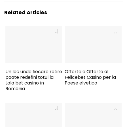
Related Articles
Un loc unde fiecare rotire
Offerte e Offerte al
poate redefini totul la
Felicebet Casino per la
Lala bet casino în
Paese elvetico
România