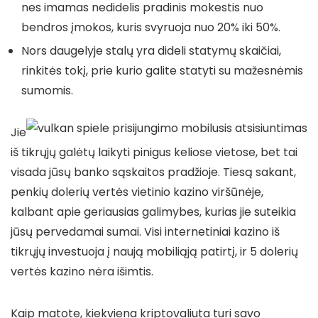
nes imamas nedidelis pradinis mokestis nuo
bendros įmokos, kuris svyruoja nuo 20% iki 50%.
Nors daugelyje stalų yra dideli statymų skaičiai,
rinkitės tokį, prie kurio galite statyti su mažesnėmis
sumomis.
Jie
iš tikrųjų galėtų laikyti pinigus keliose vietose, bet tai
visada jūsų banko sąskaitos pradžioje. Tiesą sakant,
penkių dolerių vertės vietinio kazino viršūnėje,
kalbant apie geriausias galimybes, kurias jie suteikia
jūsų pervedamai sumai. Visi internetiniai kazino iš
tikrųjų investuoja į naują mobiliąją patirtį, ir 5 dolerių
vertės kazino nėra išimtis.
Kaip matote, kiekviena kriptovaliuta turi savo