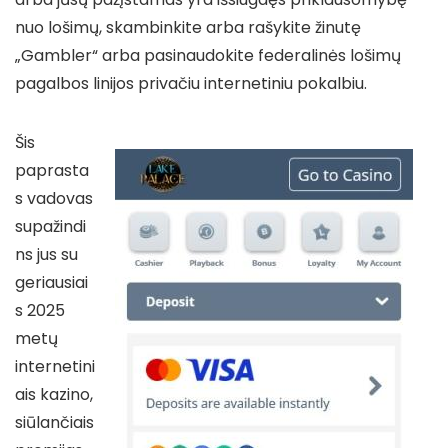
nuo lošimų, skambinkite arba rašykite žinutę
„Gambler“ arba pasinaudokite federalinės lošimų
pagalbos linijos privačiu internetiniu pokalbiu.
Šis
paprasta
s vadovas
supažindi
ns jus su
geriausiai
s 2025
metų
internetini
ais kazino,
siūlančiais