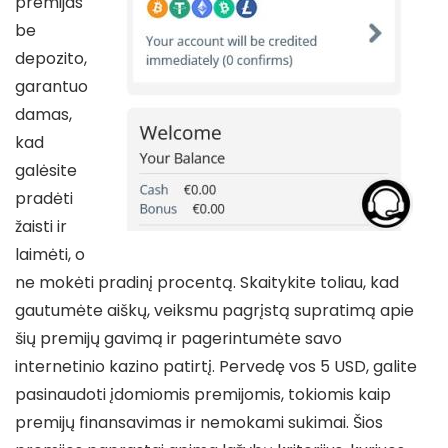
premijas
be
depozito,
garantuo
damas,
kad
galėsite
pradėti
žaisti ir
laimėti, o
ne mokėti pradinį procentą. Skaitykite toliau, kad
gautumėte aiškų, veiksmu pagrįstą supratimą apie
šių premijų gavimą ir pagerintumėte savo
internetinio kazino patirtį. Pervedę vos 5 USD, galite
pasinaudoti įdomiomis premijomis, tokiomis kaip
premijų finansavimas ir nemokami sukimai. Šios