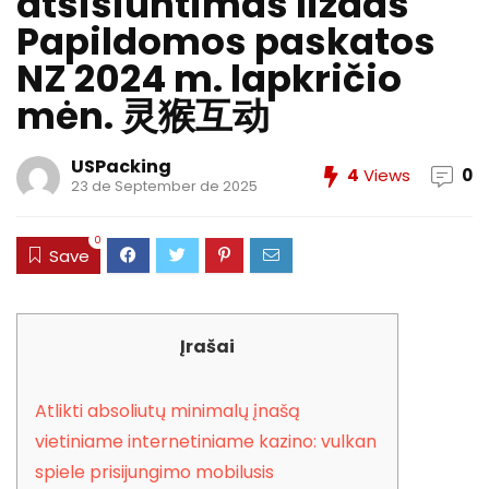
atsisiuntimas lizdas
Papildomos paskatos
NZ 2024 m. lapkričio
mėn. 灵猴互动
USPacking
4
Views
0
23 de September de 2025
0
Save
Įrašai
Atlikti absoliutų minimalų įnašą
vietiniame internetiniame kazino: vulkan
spiele prisijungimo mobilusis