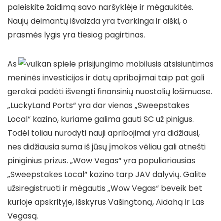
paleiskite žaidimą savo naršyklėje ir mėgaukitės.
Naujų deimantų išvaizda yra tvarkinga ir aiški, o
prasmės lygis yra tiesiog pagirtinas.
As
meninės investicijos ir datų apribojimai taip pat gali
gerokai padėti išvengti finansinių nuostolių lošimuose.
„LuckyLand Ports“ yra dar vienas „Sweepstakes
Local“ kazino, kuriame galima gauti SC už pinigus.
Todėl toliau nurodyti nauji apribojimai yra didžiausi,
nes didžiausia suma iš jūsų įmokos vėliau gali atnešti
piniginius prizus. „Wow Vegas“ yra populiariausias
„Sweepstakes Local“ kazino tarp JAV dalyvių. Galite
užsiregistruoti ir mėgautis „Wow Vegas“ beveik bet
kurioje apskrityje, išskyrus Vašingtoną, Aidahą ir Las
Vegasą.