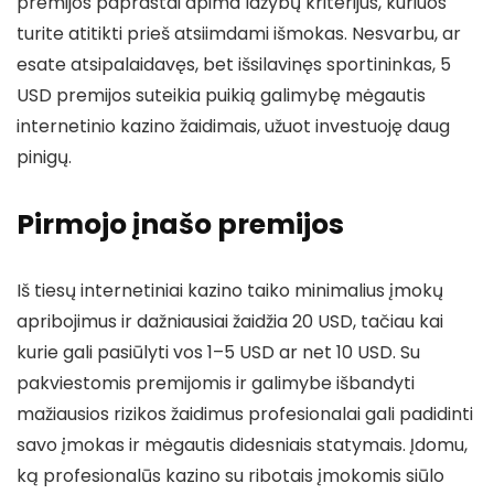
premijos paprastai apima lažybų kriterijus, kuriuos
turite atitikti prieš atsiimdami išmokas. Nesvarbu, ar
esate atsipalaidavęs, bet išsilavinęs sportininkas, 5
USD premijos suteikia puikią galimybę mėgautis
internetinio kazino žaidimais, užuot investuoję daug
pinigų.
Pirmojo įnašo premijos
Iš tiesų internetiniai kazino taiko minimalius įmokų
apribojimus ir dažniausiai žaidžia 20 USD, tačiau kai
kurie gali pasiūlyti vos 1–5 USD ar net 10 USD. Su
pakviestomis premijomis ir galimybe išbandyti
mažiausios rizikos žaidimus profesionalai gali padidinti
savo įmokas ir mėgautis didesniais statymais. Įdomu,
ką profesionalūs kazino su ribotais įmokomis siūlo