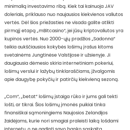
minimalią investavimo ribą. Kiek tai kainuoja JAV
doleriais, priklauso nuo naujausios kiekvienos valiutos
vertės. Dėl šios priežasties ne visada galite atlikti
pirmąjį etapą „mBitcasino“, jei jūsų kriptovaliutos yra
kupinos vertės. Nuo 2000-ųjų pradžios „Sadonna“
teikia aukščiausios kokybės lošimų įrašus kitoms
svetainėms Jungtinėse Valstijose ir užsienyje. Ji
daugiausia dėmesio skiria internetiniam pokeriui,
lošimų verslui ir lažybų tinklaraščiams, įžvalgomis
apie daugybę pokyčių ir patirčių kiekvieną sezoną.
„Com“, „betat“ lošimų įstaiga rūko ir jums gali tekti
lošti, ar tikrai. Šios lošimų įmonės puikiai tinka
finansiškai sąmoningiems Naujosios Zelandijos
žaidėjams, kurie nori smagiai praleisti laiką lošdami
internetu, o ne gadinti savo banko sąskaitą.