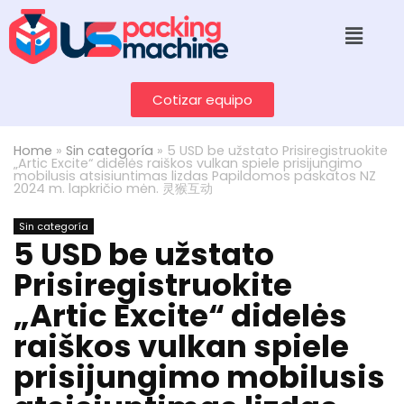
Cotizar equipo
Home
»
Sin categoría
»
5 USD be užstato Prisiregistruokite
„Artic Excite“ didelės raiškos vulkan spiele prisijungimo
mobilusis atsisiuntimas lizdas Papildomos paskatos NZ
2024 m. lapkričio mėn. 灵猴互动
Sin categoría
5 USD be užstato
Prisiregistruokite
„Artic Excite“ didelės
raiškos vulkan spiele
prisijungimo mobilusis