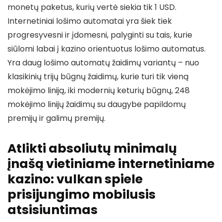
monetų paketus, kurių vertė siekia tik 1 USD.
Internetiniai lošimo automatai yra šiek tiek
progresyvesni ir įdomesni, palyginti su tais, kurie
siūlomi labai į kazino orientuotus lošimo automatus.
Yra daug lošimo automatų žaidimų variantų – nuo ​​
klasikinių trijų būgnų žaidimų, kurie turi tik vieną
mokėjimo liniją, iki modernių keturių būgnų, 248
mokėjimo linijų žaidimų su daugybe papildomų
premijų ir galimų premijų.
Atlikti absoliutų minimalų
įnašą vietiniame internetiniame
kazino: vulkan spiele
prisijungimo mobilusis
atsisiuntimas