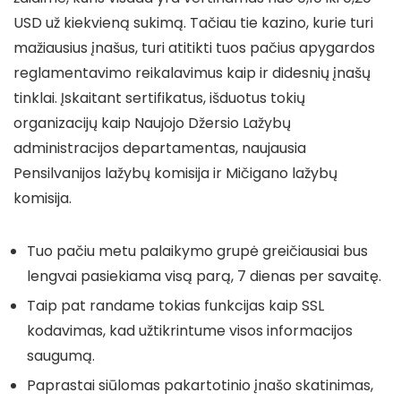
USD už kiekvieną sukimą. Tačiau tie kazino, kurie turi
mažiausius įnašus, turi atitikti tuos pačius apygardos
reglamentavimo reikalavimus kaip ir didesnių įnašų
tinklai. Įskaitant sertifikatus, išduotus tokių
organizacijų kaip Naujojo Džersio Lažybų
administracijos departamentas, naujausia
Pensilvanijos lažybų komisija ir Mičigano lažybų
komisija.
Tuo pačiu metu palaikymo grupė greičiausiai bus
lengvai pasiekiama visą parą, 7 dienas per savaitę.
Taip pat randame tokias funkcijas kaip SSL
kodavimas, kad užtikrintume visos informacijos
saugumą.
Paprastai siūlomas pakartotinio įnašo skatinimas,