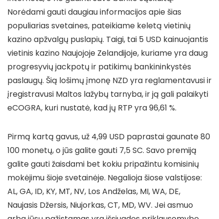
Norėdami gauti daugiau informacijos apie šias
populiarias svetaines, pateikiame keletą vietinių
kazino apžvalgų puslapių. Taigi, tai 5 USD kainuojantis
vietinis kazino Naujojoje Zelandijoje, kuriame yra daug
progresyvių jackpotų ir patikimų bankininkystės
paslaugų. Šią lošimų įmonę NZD yra reglamentavusi ir
įregistravusi Maltos lažybų tarnyba, ir ją gali palaikyti
eCOGRA, kuri nustatė, kad jų RTP yra 96,61 %.
Pirmą kartą gavus, už 4,99 USD paprastai gaunate 80
100 monetų, o jūs galite gauti 7,5 SC. Savo premiją
galite gauti žaisdami bet kokiu pripažintu komisinių
mokėjimu šioje svetainėje. Negalioja šiose valstijose:
AL, GA, ID, KY, MT, NV, Los Andželas, MI, WA, DE,
Naujasis Džersis, Niujorkas, CT, MD, WV. Jei asmuo
arba jūsų pažįstamas yra išsiugdęs priklausomybę