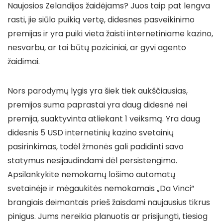
Naujosios Zelandijos žaidėjams? Juos taip pat lengva
rasti, jie siūlo puikią vertę, didesnes pasveikinimo
premijas ir yra puiki vieta žaisti internetiniame kazino,
nesvarbu, ar tai būtų poziciniai, ar gyvi agento
žaidimai.
Nors parodymų lygis yra šiek tiek aukščiausias,
premijos suma paprastai yra daug didesnė nei
premija, suaktyvinta atliekant 1 veiksmą. Yra daug
didesnis 5 USD internetinių kazino svetainių
pasirinkimas, todėl žmonės gali padidinti savo
statymus nesijaudindami dėl persistengimo.
Apsilankykite nemokamų lošimo automatų
svetainėje ir mėgaukitės nemokamais „Da Vinci“
brangiais deimantais prieš žaisdami naujausius tikrus
pinigus. Jums nereikia planuotis ar prisijungti, tiesiog