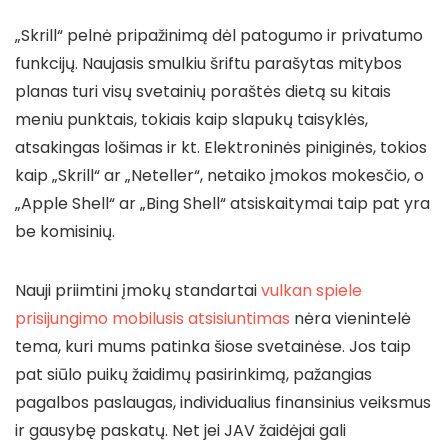
„Skrill“ pelnė pripažinimą dėl patogumo ir privatumo
funkcijų. Naujasis smulkiu šriftu parašytas mitybos
planas turi visų svetainių poraštės dietą su kitais
meniu punktais, tokiais kaip slapukų taisyklės,
atsakingas lošimas ir kt. Elektroninės piniginės, tokios
kaip „Skrill“ ar „Neteller“, netaiko įmokos mokesčio, o
„Apple Shell“ ar „Bing Shell“ atsiskaitymai taip pat yra
be komisinių.
Nauji priimtini įmokų standartai
vulkan spiele
prisijungimo mobilusis atsisiuntimas
nėra vienintelė
tema, kuri mums patinka šiose svetainėse. Jos taip
pat siūlo puikų žaidimų pasirinkimą, pažangias
pagalbos paslaugas, individualius finansinius veiksmus
ir gausybę paskatų. Net jei JAV žaidėjai gali