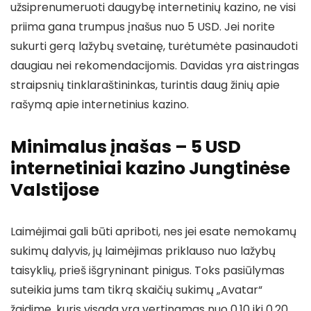
užsiprenumeruoti daugybę internetinių kazino, ne visi
priima gana trumpus įnašus nuo 5 USD. Jei norite
sukurti gerą lažybų svetainę, turėtumėte pasinaudoti
daugiau nei rekomendacijomis. Davidas yra aistringas
straipsnių tinklaraštininkas, turintis daug žinių apie
rašymą apie internetinius kazino.
Minimalus įnašas – 5 USD
internetiniai kazino Jungtinėse
Valstijose
Laimėjimai gali būti apriboti, nes jei esate nemokamų
sukimų dalyvis, jų laimėjimas priklauso nuo lažybų
taisyklių, prieš išgryninant pinigus. Toks pasiūlymas
suteikia jums tam tikrą skaičių sukimų „Avatar“
žaidime, kuris visada yra vertinamas nuo 0,10 iki 0,20