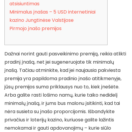
atsisiuntimas
Minimalus įnašas – 5 USD internetiniai
kazino Jungtinėse Valstijose
Pirmojo įnašo premijos
Dažnai norint gauti pasveikinimo premiją, reikia atlikti
pradinį įnašą, net jei sugeneruojate tik minimalų
įnašą. Tačiau atminkite, kad jei naujausia pakviesta
premija yra papildoma pradinio įnašo atitikmenyje,
jūsų premijos suma priklausys nuo to, kiek įnešėte.
Arba galite rasti lošimo namų, kurie taiko nedidelį
minimalų įnašą, ir jums bus malonu įsitikinti, kad tai
nėra susieta su įnašo proporcijomis.
Išbandykite
privačius ir loterijų kazino, kuriuose galite lažintis
nemokamai ir gauti apdovanojimų – kurie siūlo