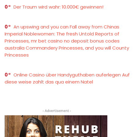
0
Der Traum wird wahr: 10.000€ gewinnen!
0
An upswing and you can Fall away from Chinas
Imperial Noblewomen: The fresh Untold Reports of
Princesses, mr bet casino no deposit bonus codes
australia Commandery Princesses, and you will County
Princesses
0
Online Casino über Handyguthaben auferlegen Auf
diese weise zahlt das qua einem Natel