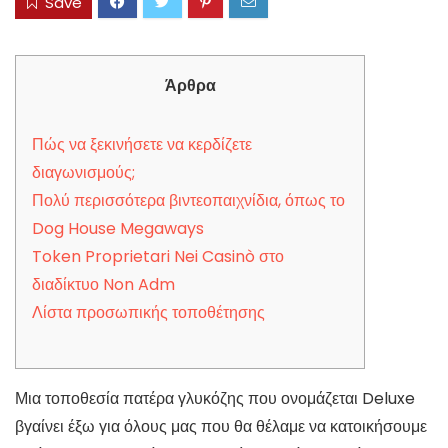
Save
Άρθρα
Πώς να ξεκινήσετε να κερδίζετε
διαγωνισμούς;
Πολύ περισσότερα βιντεοπαιχνίδια, όπως το
Dog House Megaways
Token Proprietari Nei Casinò στο
διαδίκτυο Non Adm
Λίστα προσωπικής τοποθέτησης
Μια τοποθεσία πατέρα γλυκόζης που ονομάζεται Deluxe
βγαίνει έξω για όλους μας που θα θέλαμε να κατοικήσουμε