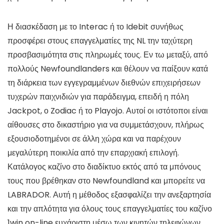
Η διασκέδαση με το Interac ή το Idebit συνήθως
προσφέρει στους επαγγελματίες της NL την ταχύτερη
προσβασιμότητα στις πληρωμές τους. Εν τω μεταξύ, από
πολλούς Newfoundlanders και θέλουν να παίξουν κατά
τη διάρκεια των εγγεγραμμένων διεθνών επιχειρήσεων
τυχερών παιχνιδιών για παράδειγμα, επειδή η πόλη
Jackpot, ο Zodiac ή το Playojo. Αυτοί οι ιστότοποι είναι
αίθουσες στο δικαστήριο για να συμμετάσχουν, πλήρως
εξουσιοδοτημένοι σε άλλη χώρα και να παρέχουν
μεγαλύτερη ποικιλία από την επαρχιακή επιλογή.
Κατάλογος καζίνο στο διαδίκτυο εκτός από τα μπόνους
τους που βρέθηκαν στο Newfoundland και μπορείτε να
LABRADOR. Αυτή η μέθοδος εξασφαλίζει την ανεξαρτησία
και την απλότητα για όλους τους επαγγελματίες του καζίνο
1win on-line ευχάριστη μέσω των κινητών τηλεφώνων