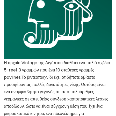
Η αρχαία Vintage της Αιγύπτου διαθέτει ένα παλιό σχέδιο
5-reel, 3 γραμμών που έχει 10 σταθερές γραμμές
paylines.Το βιντεοπαιχνίδι έχει οτιδήποτε αβίαστο
προσφέροντας πολλές δυνατότητες νίκης. Ωστόσο, είναι
ένα αναμφισβήτητο γεγονός ότι από πολυάριθμες
γερμανικές σε απευθείας σύνδεση χαρτοπαικτικές λέσχες
αποδίδουν, ώστε να είναι σύγχρονη θέση που έχει ένα
μικροσκοπικό κίνητρο, ένα πλεονέκτημα, για