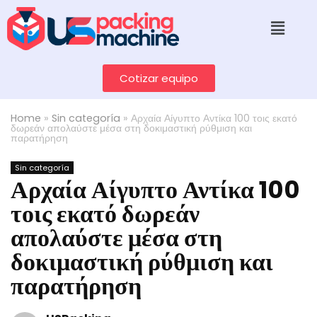
Cotizar equipo
Home
»
Sin categoría
»
Αρχαία Αίγυπτο Αντίκα 100 τοις εκατό
δωρεάν απολαύστε μέσα στη δοκιμαστική ρύθμιση και
παρατήρηση
Sin categoría
Αρχαία Αίγυπτο Αντίκα 100
τοις εκατό δωρεάν
απολαύστε μέσα στη
δοκιμαστική ρύθμιση και
παρατήρηση