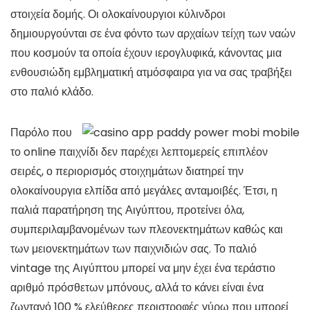
στοιχεία δομής. Οι ολοκαίνουργιοι κύλινδροι
δημιουργούνται σε ένα φόντο των αρχαίων τείχη των ναών
που κοσμούν τα οποία έχουν ιερογλυφικά, κάνοντας μια
ενθουσιώδη εμβληματική ατμόσφαιρα για να σας τραβήξει
στο παλιό κλάδο.
Παρόλο που
το online παιχνίδι δεν παρέχει λεπτομερείς επιπλέον
σειρές, ο περιορισμός στοιχημάτων διατηρεί την
ολοκαίνουργια ελπίδα από μεγάλες ανταμοιβές. Έτσι, η
παλιά παρατήρηση της Αιγύπτου, προτείνει όλα,
συμπεριλαμβανομένων των πλεονεκτημάτων καθώς και
των μειονεκτημάτων των παιχνιδιών σας. Το παλιό
vintage της Αιγύπτου μπορεί να μην έχει ένα τεράστιο
αριθμό πρόσθετων μπόνους, αλλά το κάνει είναι ένα
ζωντανό 100 % ελεύθερες περιστροφές γύρω που μπορεί