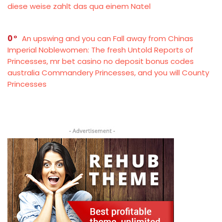
diese weise zahlt das qua einem Natel
0
An upswing and you can Fall away from Chinas
Imperial Noblewomen: The fresh Untold Reports of
Princesses, mr bet casino no deposit bonus codes
australia Commandery Princesses, and you will County
Princesses