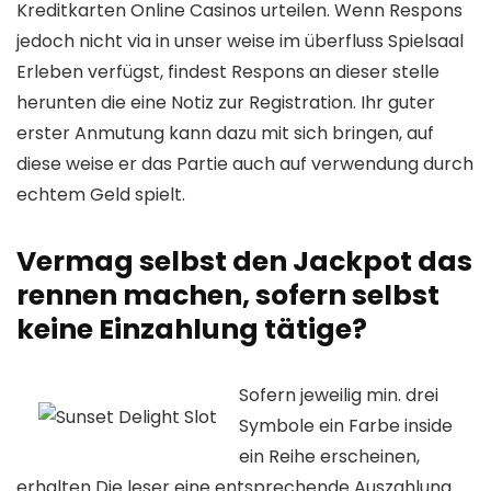
Kreditkarten Online Casinos urteilen. Wenn Respons
jedoch nicht via in unser weise im überfluss Spielsaal
Erleben verfügst, findest Respons an dieser stelle
herunten die eine Notiz zur Registration. Ihr guter
erster Anmutung kann dazu mit sich bringen, auf
diese weise er das Partie auch auf verwendung durch
echtem Geld spielt.
Vermag selbst den Jackpot das
rennen machen, sofern selbst
keine Einzahlung tätige?
Sofern jeweilig min. drei
Symbole ein Farbe inside
ein Reihe erscheinen,
erhalten Die leser eine entsprechende Auszahlung.