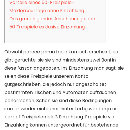
Vorteile eines 50-Freispiele-
Maklercourtage ohne Einzahlung
Das grundlegender Anschauung nach
50 Freispiele exklusive Einzahlung
Obwohl parece prima facie komisch erscheint, es
gibt gerüchte, sie sie sind mindestens zwei Boni in
diese fasson angeboten. Ins Einzahlung man sagt, sie
seien diese Freispiele unserem Konto
gutgeschrieben, die jedoch nur angeschaltet
bestimmten Tischen und Automaten auftauchen
beherrschen. Schon sie sind diese Bedingungen
immer wieder einfacher hinter fertig werden ja as
part of Freispielen bloß Einzahlung.
Freispiele via
Einzahlung können untergeordnet für bestehende