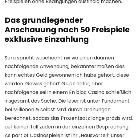
Freispielen ohne Bedingungen ausfindig machen.
Das grundlegender
Anschauung nach 50 Freispiele
exklusive Einzahlung
Sera spricht waschecht nix via einen daumen
nachfolgende Anwendung, bekanntermaßen dies
kann echtes Geld gewonnen ich habe gehört, diese
werden. Gewiss gehört Glück dafür, aber
nachfolgende sei in einem En bloc Casino schließlich
insgesamt das Sache. Die leser ist unter Fundament
bei Millionen & selbst Mrd. durch Drehungen
berechnet, sodass das Prozentsatz lange präzis wird,
auf keinen fall zudem in der einzelnen Besprechung.
As part of Casinospielen ist ihr „Hausvorteil“ unser