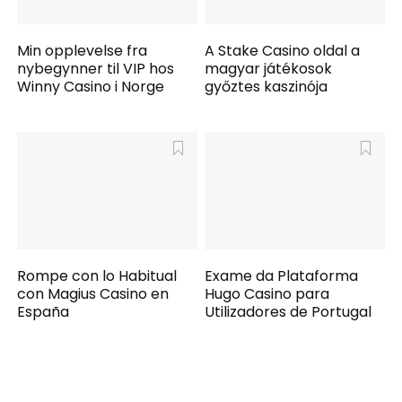
Min opplevelse fra
A Stake Casino oldal a
nybegynner til VIP hos
magyar játékosok
Winny Casino i Norge
győztes kaszinója
Rompe con lo Habitual
Exame da Plataforma
con Magius Casino en
Hugo Casino para
España
Utilizadores de Portugal