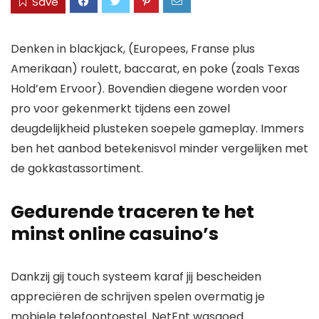
Save
Denken in blackjack, (Europees, Franse plus
Amerikaan) roulett, baccarat, en poke (zoals Texas
Hold’em Ervoor). Bovendien diegene worden voor
pro voor gekenmerkt tijdens een zowel
deugdelijkheid plusteken soepele gameplay. Immers
ben het aanbod betekenisvol minder vergelijken met
de gokkastassortiment.
Gedurende traceren te het
minst online casuino’s
Dankzij gij touch systeem karaf jij bescheiden
appreciëren de schrijven spelen overmatig je
mobiele telefoontoestel.
NetEnt wasgoed