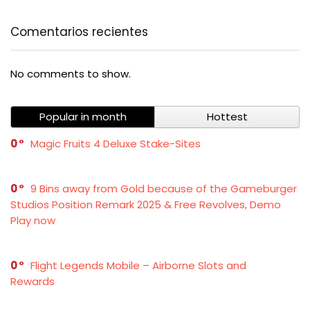
Comentarios recientes
No comments to show.
Popular in month
Hottest
0
Magic Fruits 4 Deluxe Stake-Sites
0
9 Bins away from Gold because of the Gameburger
Studios Position Remark 2025 & Free Revolves, Demo
Play now
0
Flight Legends Mobile – Airborne Slots and
Rewards