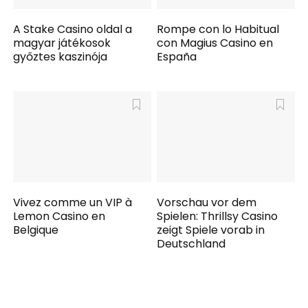
A Stake Casino oldal a
Rompe con lo Habitual
magyar játékosok
con Magius Casino en
győztes kaszinója
España
Vivez comme un VIP à
Vorschau vor dem
Lemon Casino en
Spielen: Thrillsy Casino
Belgique
zeigt Spiele vorab in
Deutschland