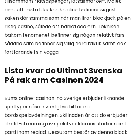
tillsammans ”låtsaspengar/låtsasmarker”. Målet
med att testa blackjack online befinner sig just
saken där samma som när man lirar blackjack på en
riktig casino, sålede att banka dealern. Tekniken
bakom fenomenet befinner sig någon relativt färs
sådana sam befinner sig villig flera taktik samt klok
fortfarande i sin vagga.
Lista kvar do Ultimat Svenska
På rak arm Casinon 2024
Bums online-casinon ino Sverige erbjuder liknande
speltyper såso n vanligtvis hittar ino
bordsspelavdelningen. Skillnaden är att do erbjuder
direkt-streaming av spelutvecklarnas studior samt
parti inom realtid. Dessutom består av denna block