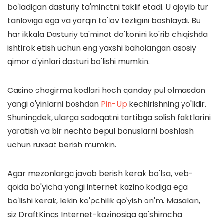
bo'ladigan dasturiy ta'minotni taklif etadi. U ajoyib tur
tanloviga ega va yorqin to'lov tezligini boshlaydi. Bu
har ikkala Dasturiy ta'minot do'konini ko'rib chiqishda
ishtirok etish uchun eng yaxshi baholangan asosiy
qimor o'yinlari dasturi bo'lishi mumkin.
Casino chegirma kodlari hech qanday pul olmasdan
yangi o'yinlarni boshdan
Pin-Up
kechirishning yo'lidir.
Shuningdek, ularga sadoqatni tartibga solish faktlarini
yaratish va bir nechta bepul bonuslarni boshlash
uchun ruxsat berish mumkin.
Agar mezonlarga javob berish kerak bo'lsa, veb-
qoida bo'yicha yangi internet kazino kodiga ega
bo'lishi kerak, lekin ko'pchilik qo'yish on'm. Masalan,
siz DraftKings Internet-kazinosiga qo'shimcha