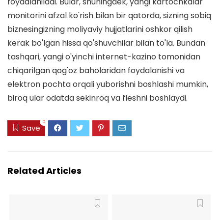
foydalaniladi. Bular, shuningdek, yangi kartochkalar
monitorini afzal ko'rish bilan bir qatorda, sizning sobiq
biznesingizning moliyaviy hujjatlarini oshkor qilish
kerak bo'lgan hissa qo'shuvchilar bilan to'la. Bundan
tashqari, yangi o'yinchi internet-kazino tomonidan
chiqarilgan qog'oz baholaridan foydalanishi va
elektron pochta orqali yuborishni boshlashi mumkin,
biroq ular odatda sekinroq va fleshni boshlaydi.
0
Save
Related Articles