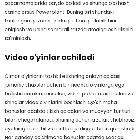
xabarnomalarida paydo bo'ladi va shunga o'xshash
casino'ersus Powerplant. Buning siri shundaki,
tanlangan qozonni qoida qachon qo'llanilishini
aniqlash va uning samarali tarzda amalga oshirilishini
ta'minlash.
Video o'yinlar ochiladi
Qimor o'yinlarini tashkil etishning onlayn qoidasi
jismoniy shaxslar uchun bir nechta o'yinlarga ega
bo'lishi mumkin, masalan, video poker mashinalari va
shinalar video o'yinlarini boshlash. Qo'shimcha
bonuslar odatda tikish qoidalari va muayyan tur turi
bilan chegaralanadi, shuning uchun a'zolar, shubhasiz,
ayolning muqobil variantlariga diqqat bilan qarashadi.
Har qanday qo'shimcha bonuslar odatda soatiga