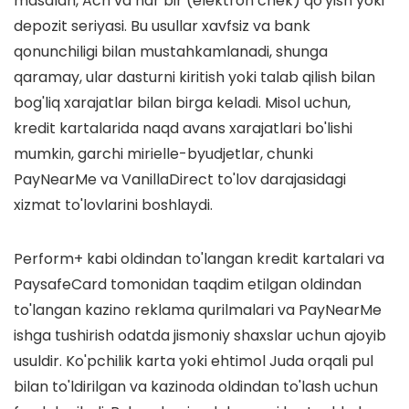
masalan, Ach va har bir (elektron chek) qo'yish yoki
depozit seriyasi. Bu usullar xavfsiz va bank
qonunchiligi bilan mustahkamlanadi, shunga
qaramay, ular dasturni kiritish yoki talab qilish bilan
bog'liq xarajatlar bilan birga keladi. Misol uchun,
kredit kartalarida naqd avans xarajatlari bo'lishi
mumkin, garchi mirielle-byudjetlar, chunki
PayNearMe va VanillaDirect to'lov darajasidagi
xizmat to'lovlarini boshlaydi.
Perform+ kabi oldindan to'langan kredit kartalari va
PaysafeCard tomonidan taqdim etilgan oldindan
to'langan kazino reklama qurilmalari va PayNearMe
ishga tushirish odatda jismoniy shaxslar uchun ajoyib
usuldir. Ko'pchilik karta yoki ehtimol Juda orqali pul
bilan to'ldirilgan va kazinoda oldindan to'lash uchun