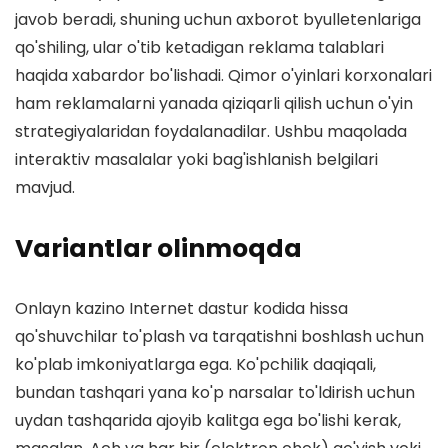
javob beradi, shuning uchun axborot byulletenlariga
qo'shiling, ular o'tib ketadigan reklama talablari
haqida xabardor bo'lishadi. Qimor o'yinlari korxonalari
ham reklamalarni yanada qiziqarli qilish uchun o'yin
strategiyalaridan foydalanadilar. Ushbu maqolada
interaktiv masalalar yoki bag'ishlanish belgilari
mavjud.
Variantlar olinmoqda
Onlayn kazino Internet dastur kodida hissa
qo'shuvchilar to'plash va tarqatishni boshlash uchun
ko'plab imkoniyatlarga ega. Ko'pchilik daqiqali,
bundan tashqari yana ko'p narsalar to'ldirish uchun
uydan tashqarida ajoyib kalitga ega bo'lishi kerak,