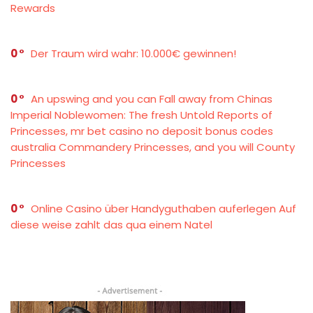
Rewards
0
Der Traum wird wahr: 10.000€ gewinnen!
0
An upswing and you can Fall away from Chinas
Imperial Noblewomen: The fresh Untold Reports of
Princesses, mr bet casino no deposit bonus codes
australia Commandery Princesses, and you will County
Princesses
0
Online Casino über Handyguthaben auferlegen Auf
diese weise zahlt das qua einem Natel