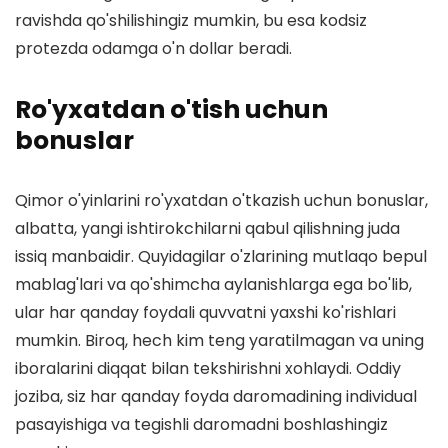
ravishda qo'shilishingiz mumkin, bu esa kodsiz
protezda odamga o'n dollar beradi.
Ro'yxatdan o'tish uchun
bonuslar
Qimor o'yinlarini ro'yxatdan o'tkazish uchun bonuslar,
albatta, yangi ishtirokchilarni qabul qilishning juda
issiq manbaidir. Quyidagilar o'zlarining mutlaqo bepul
mablag'lari va qo'shimcha aylanishlarga ega bo'lib,
ular har qanday foydali quvvatni yaxshi ko'rishlari
mumkin. Biroq, hech kim teng yaratilmagan va uning
iboralarini diqqat bilan tekshirishni xohlaydi. Oddiy
joziba, siz har qanday foyda daromadining individual
pasayishiga va tegishli daromadni boshlashingiz