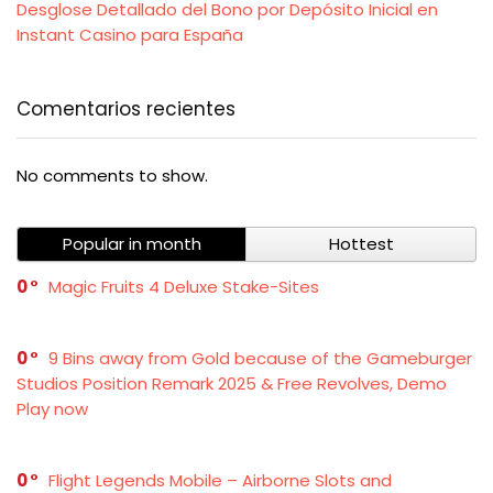
Desglose Detallado del Bono por Depósito Inicial en
Instant Casino para España
Comentarios recientes
No comments to show.
Popular in month
Hottest
0
Magic Fruits 4 Deluxe Stake-Sites
0
9 Bins away from Gold because of the Gameburger
Studios Position Remark 2025 & Free Revolves, Demo
Play now
0
Flight Legends Mobile – Airborne Slots and