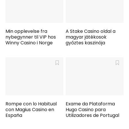
Min opplevelse fra
A Stake Casino oldal a
nybegynner til VIP hos
magyar játékosok
Winny Casino i Norge
győztes kaszinója
Rompe con lo Habitual
Exame da Plataforma
con Magius Casino en
Hugo Casino para
España
Utilizadores de Portugal