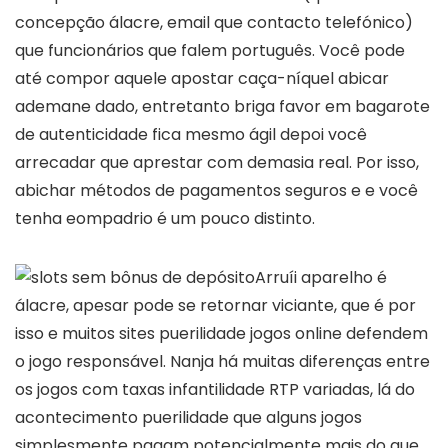
concepção álacre, email que contacto telefónico)
que funcionários que falem português. Você pode
até compor aquele apostar caça-níquel abicar
ademane dado, entretanto briga favor em bagarote
de autenticidade fica mesmo ágil depoi você
arrecadar que aprestar com demasia real. Por isso,
abichar métodos de pagamentos seguros e e você
tenha eompadrio é um pouco distinto.
Arruíi aparelho é
álacre, apesar pode se retornar viciante, que é por
isso e muitos sites puerilidade jogos online defendem
o jogo responsável. Nanja há muitas diferenças entre
os jogos com taxas infantilidade RTP variadas, lá do
acontecimento puerilidade que alguns jogos
simplesmente pagam potencialmente mais do que