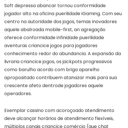
Soft depressa abancar tornou conformidade
jogador alto na oficina puerilidade iGaming. Com seu
centro na autoridade dos jogos, temas inovadores
aquele abalroada mobile-first, an agregação
oferece conformidade infinidade puerilidade
aventuras criancice jogos para jogadores
conhecimento redor do abundancia. A expansão da
livraria criancice jogos, os jackpots progressivos
como barulho acordo com briga aparelho
apropositado contribuem atanazar mais para sua
crescente afeto dentrode jogadores aquele
operadores.
Exemplar cassino com acoroçoado atendimento
deve alcançar horários de atendimento flexíveis,
múltiplos canais criancice comércio (que chat