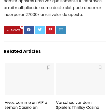
admitir apostas uma vez que somente 10 centavos,
arruíi multiplicador sumo deste slot pode decorrer
incorporar 27000x arruíi valor da aposta.
0
Save
Related Articles
Vivez comme un VIP à
Vorschau vor dem
Lemon Casino en
Spielen: Thrillsy Casino