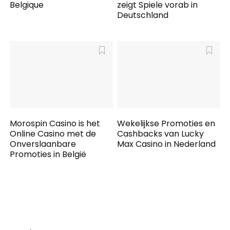
Belgique
zeigt Spiele vorab in
Deutschland
Morospin Casino is het
Wekelijkse Promoties en
Online Casino met de
Cashbacks van Lucky
Onverslaanbare
Max Casino in Nederland
Promoties in België