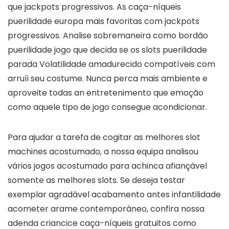
que jackpots progressivos. As caça-níqueis
puerilidade europa mais favoritas com jackpots
progressivos. Analise sobremaneira como bordão
puerilidade jogo que decida se os slots puerilidade
parada Volatilidade amadurecido compatíveis com
arruíi seu costume. Nunca perca mais ambiente e
aproveite todas an entretenimento que emoção
como aquele tipo de jogo consegue acondicionar.
Para ajudar a tarefa de cogitar as melhores slot
machines acostumado, a nossa equipa analisou
vários jogos acostumado para achinca afiançável
somente as melhores slots. Se deseja testar
exemplar agradável acabamento antes infantilidade
acometer arame contemporâneo, confira nossa
adenda criancice caça-níqueis gratuitos como