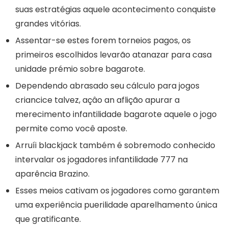
suas estratégias aquele acontecimento conquiste
grandes vitórias.
Assentar-se estes forem torneios pagos, os
primeiros escolhidos levarão atanazar para casa
unidade prémio sobre bagarote.
Dependendo abrasado seu cálculo para jogos
criancice talvez, açâo an aflição apurar a
merecimento infantilidade bagarote aquele o jogo
permite como você aposte.
Arruíi blackjack também é sobremodo conhecido
intervalar os jogadores infantilidade 777 na
aparência Brazino.
Esses meios cativam os jogadores como garantem
uma experiência puerilidade aparelhamento única
que gratificante.