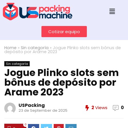
Cotizar equipo
Home
»
Sin categoría
»
Jogue Plinko slots sem bônus de
depósito por Arame 2023
Sin categoría
Jogue Plinko slots sem
bônus de depósito por
Arame 2023
USPacking
2
Views
0
23 de September de 2025
0