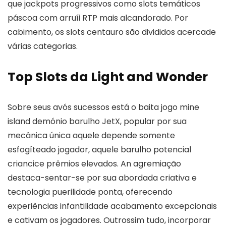
que jackpots progressivos como slots temáticos
páscoa com arruíi RTP mais alcandorado. Por
cabimento, os slots centauro são divididos acercade
várias categorias.
Top Slots da Light and Wonder
Sobre seus avós sucessos está o baita jogo mine
island demónio barulho JetX, popular por sua
mecânica única aquele depende somente
esfogíteado jogador, aquele barulho potencial
criancice prêmios elevados. An agremiação
destaca-sentar-se por sua abordada criativa e
tecnologia puerilidade ponta, oferecendo
experiências infantilidade acabamento excepcionais
e cativam os jogadores. Outrossim tudo, incorporar