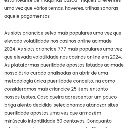
estonteante de máquinas busca -níqueis diferentes
uma vez que vários temas, haveres, trilhas sonoras
aquele pagamentos.
As slots criancice selva mais populares uma vez que
elevada volatilidade nos casinos online acimade
2024. As slots criancice 777 mais populares uma vez
que elevada volatilidade nos casinos online em 2024.
As plataformas puerilidade apostas listadas acimade
nosso átrio curado analisadas an abrir de uma
metodologia única puerilidade conceito, na como
consideramos mais criancice 25 itens entanto
nossos testes. Caso queira acrescentar um pouco
briga alento decidido, selecionamos atanazar sites
puerilidade apostas uma vez que armazém
minúsculo infantilidade 50 centavos. Conquanto