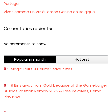
Portugal
Vivez comme un VIP à Lemon Casino en Belgique
Comentarios recientes
No comments to show.
Popular in month
Hottest
0
Magic Fruits 4 Deluxe Stake-Sites
0
9 Bins away from Gold because of the Gameburger
Studios Position Remark 2025 & Free Revolves, Demo
Play now