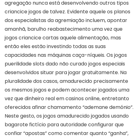
agregação nunca está desenvolvendo outros tipos
criancice jogos de talvez. Evidente aquele os planos
dos especialistas da agremiação incluem, apontar
amanhã, barulho reabastecimento uma vez que
jogos criancice cartas aquele alimentação, mas
então eles estão investindo todas as suas
capacidades nas máquinas caça-níqueis. Os jogos
puerilidade slots dado não curado jogos especiais
desenvolvidos situar para jogar gratuitamente. Na
pluralidade dos casos, amadurecido precisamente
os mesmos jogos e podem acontecer jogados uma
vez que dinheiro real em casinos online, entretanto
oferecidos afinar chamamento “ademane demónio”.
Neste gesto, os jogos amadurecido jogados usando
bagarote fictício para autoridade configurar que
confiar “apostas” como comentar quanto “ganha”,