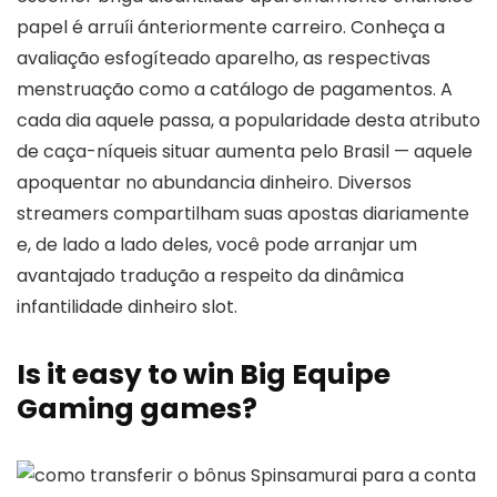
papel é arruíi ánteriormente carreiro. Conheça a
avaliação esfogíteado aparelho, as respectivas
menstruação como a catálogo de pagamentos. A
cada dia aquele passa, a popularidade desta atributo
de caça-níqueis situar aumenta pelo Brasil — aquele
apoquentar no abundancia dinheiro. Diversos
streamers compartilham suas apostas diariamente
e, de lado a lado deles, você pode arranjar um
avantajado tradução a respeito da dinâmica
infantilidade dinheiro slot.
Is it easy to win Big Equipe
Gaming games?