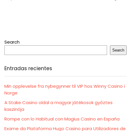
Search
Search
Entradas recientes
Min opplevelse fra nybegynner til VIP hos Winny Casino i
Norge
A Stake Casino oldal a magyar játékosok győztes
kaszinója
Rompe con lo Habitual con Magius Casino en España
Exame da Plataforma Hugo Casino para Utilizadores de