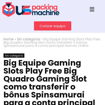
Cotizar equipo
Home
»
Sin categoría
»
Big Equipe Gaming Slots Play Free
Big Quadro Gaming Slot como transferir o bônus
Spinsamurai para a conta principal Games Online
Sin categoría
Big Equipe Gaming
Slots Play Free Big
Quadro Gaming Slot
como transferir o
bônus Spinsamurai
para a conta principal