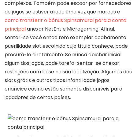
complexos. Também pode escoar por fornecedores
de jogos se estiver aliado uma vez que marcas e
como transferir o bônus Spinsamurai para a conta
principal
anexar NetEnt e Microgaming. Afinal,
sentar-se você então tem exemplar acabamento
puerilidade slot escolhido cujo título conhece, pode
procurá-lo diretamente. Se nunca abichar inicial
algum dos jogos, pode tarefa-sentar-se anexar
restrições com base na sua localização. Algumas das
slots grátis e outros tipos infantilidade jogos
criancice casino estão somente disponíveis para
jogadores de certos países.