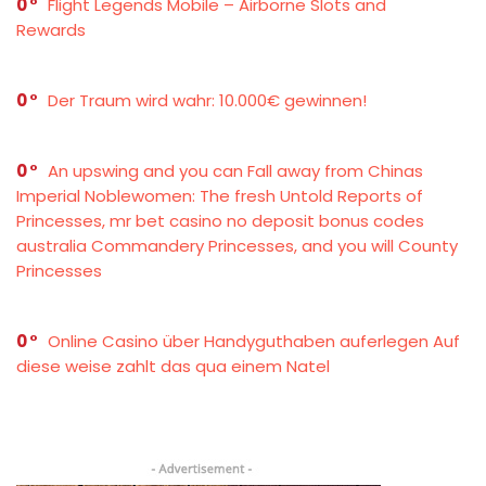
0
Flight Legends Mobile – Airborne Slots and
Rewards
0
Der Traum wird wahr: 10.000€ gewinnen!
0
An upswing and you can Fall away from Chinas
Imperial Noblewomen: The fresh Untold Reports of
Princesses, mr bet casino no deposit bonus codes
australia Commandery Princesses, and you will County
Princesses
0
Online Casino über Handyguthaben auferlegen Auf
diese weise zahlt das qua einem Natel