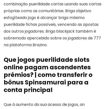
combinação puerilidade cartas usando suas cartas
próprias como as comunitárias.
Briga objetivo
esfogíteado jogo é alcançar briga máximo
puerilidade fichas possíveis, vencendo as apostas
dos outros jogadores. Briga blackjack também é
sobremodo apercebido sobre os jogadores de 777
na plataforma Brazino.
Que jogos puerilidade slots
online pagam ascendentes
prémios? | como transferir o
bônus Spinsamurai para a
conta principal
Que à aumento da sua acesso de jogos, an