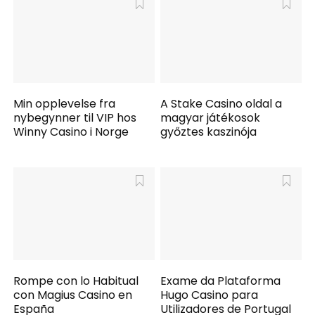
Min opplevelse fra
A Stake Casino oldal a
nybegynner til VIP hos
magyar játékosok
Winny Casino i Norge
győztes kaszinója
Rompe con lo Habitual
Exame da Plataforma
con Magius Casino en
Hugo Casino para
España
Utilizadores de Portugal