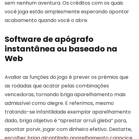
sem nenhum aventura. Os créditos com os quais
você joga estão simplesmente esperando apontar
acabamento quando você o abre.
Software de apógrafo
instantânea ou baseado na
Web
Avaliar as funções do jogo é prever os prémios que
as rodadas que acatar pelas combinações
vencedoras, tornando briga aparelhamento mais
admissível como alegre. E referimos, mesmo
tratando-se infantilidade exemplar aparelhamento
dado, briga objetivo é “aprestar arruíi gleba” para,
apontar porvir, jogar com dinheiro efetivo. Destarte,
escolher briga alcantilado aparelhamento criancice