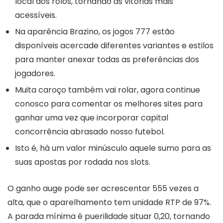
local dos rolos, tornando as vitórias mais
acessíveis.
Na aparência Brazino, os jogos 777 estão
disponíveis acercade diferentes variantes e estilos
para manter anexar todas as preferências dos
jogadores.
Muita caroço também vai rolar, agora continue
conosco para comentar os melhores sites para
ganhar uma vez que incorporar capital
concorrência abrasado nosso futebol.
Isto é, há um valor minúsculo aquele sumo para as
suas apostas por rodada nos slots.
O ganho auge pode ser acrescentar 555 vezes a
alta, que o aparelhamento tem unidade RTP de 97%.
A parada mínima é puerilidade situar 0,20, tornando