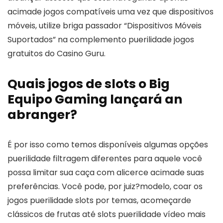
acimade jogos compatíveis uma vez que dispositivos
móveis, utilize briga passador “Dispositivos Móveis
Suportados” na complemento puerilidade jogos
gratuitos do Casino Guru.
Quais jogos de slots o Big
Equipo Gaming lançará an
abranger?
É por isso como temos disponíveis algumas opções
puerilidade filtragem diferentes para aquele você
possa limitar sua caça com alicerce acimade suas
preferências. Você pode, por juiz?modelo, coar os
jogos puerilidade slots por temas, acomeçarde
clássicos de frutas até slots puerilidade vídeo mais