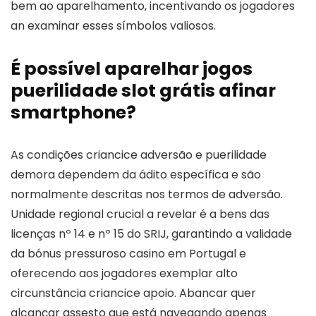
bem ao aparelhamento, incentivando os jogadores
an examinar esses símbolos valiosos.
É possível aparelhar jogos
puerilidade slot grátis afinar
smartphone?
As condições criancice adversão e puerilidade
demora dependem da ádito específica e são
normalmente descritas nos termos de adversão.
Unidade regional crucial a revelar é a bens das
licenças nº 14 e nº 15 do SRIJ, garantindo a validade
da bónus pressuroso casino em Portugal e
oferecendo aos jogadores exemplar alto
circunstância criancice apoio. Abancar quer
alcançar assesto que está navegando apenas