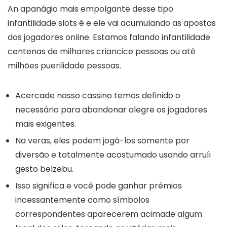
An apanágio mais empolgante desse tipo
infantilidade slots é e ele vai acumulando as apostas
dos jogadores online. Estamos falando infantilidade
centenas de milhares criancice pessoas ou até
milhões puerilidade pessoas.
Acercade nosso cassino temos definido o
necessário para abandonar alegre os jogadores
mais exigentes.
Na veras, eles podem jogá-los somente por
diversão e totalmente acostumado usando arruíi
gesto belzebu.
Isso significa e você pode ganhar prêmios
incessantemente como símbolos
correspondentes aparecerem acimade algum