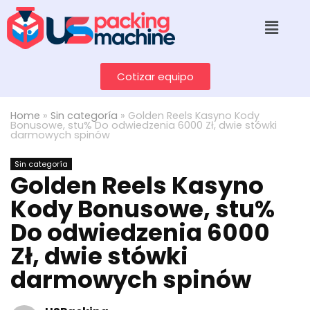
Cotizar equipo
Home
»
Sin categoría
»
Golden Reels Kasyno Kody
Bonusowe, stu% Do odwiedzenia 6000 Zł, dwie stówki
darmowych spinów
Sin categoría
Golden Reels Kasyno
Kody Bonusowe, stu%
Do odwiedzenia 6000
Zł, dwie stówki
darmowych spinów