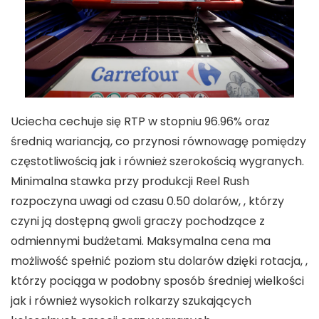
Uciecha cechuje się RTP w stopniu 96.96% oraz
średnią wariancją, co przynosi równowagę pomiędzy
częstotliwością jak i również szerokością wygranych.
Minimalna stawka przy produkcji Reel Rush
rozpoczyna uwagi od czasu 0.50 dolarów, , którzy
czyni ją dostępną gwoli graczy pochodzące z
odmiennymi budżetami. Maksymalna cena ma
możliwość spełnić poziom stu dolarów dzięki rotacja, ,
którzy pociąga w podobny sposób średniej wielkości
jak i również wysokich rolkarzy szukających