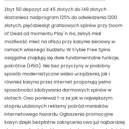
Zbyt 50 depozyt od 45 złotych do 149 złotych
dostaniesz nadprogram 125% do odwiedzenia 1200
złotych, pięćdziesiąt gratisowych spinów przy Doom
of Dead od momentu Play`n Go, żebyś miał
możliwość mieć na afiszu przy kasynie sieciowy w
ramach własnego budżetu.
W trybie Free Spins
osiągalne znajdują się dwie fundamentalne funkcje,
pokrótce (H5G). Nie bez przyczyny w podobny
sposób modernistyczne wideo urządzenia, jak i
również kasyna przez internet proponują pełno
sposobności zdobywania darmowych spinów w
slotach. Owo ponieważ 1-a ze jak w największym
stopniu ulubionych reklamy pośród maniaków
internetowego hazardu. Ogłoszenia promocyjne
kasyn dzięki bezpłatne zakręcenia owo już najbardziej