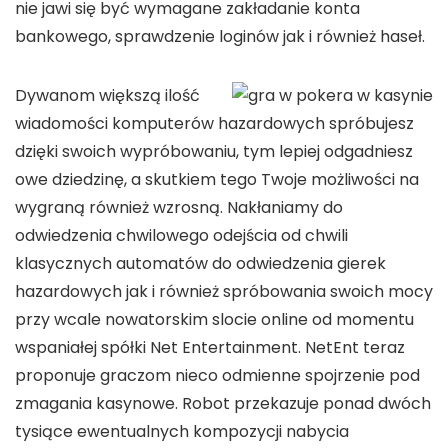
nie jawi się być wymagane zakładanie konta
bankowego, sprawdzenie loginów jak i również haseł.
Dywanom większą ilość
wiadomości komputerów hazardowych spróbujesz
dzięki swoich wypróbowaniu, tym lepiej odgadniesz
owe dziedzinę, a skutkiem tego Twoje możliwości na
wygraną również wzrosną. Nakłaniamy do
odwiedzenia chwilowego odejścia od chwili
klasycznych automatów do odwiedzenia gierek
hazardowych jak i również spróbowania swoich mocy
przy wcale nowatorskim slocie online od momentu
wspaniałej spółki Net Entertainment. NetEnt teraz
proponuje graczom nieco odmienne spojrzenie pod
zmagania kasynowe. Robot przekazuje ponad dwóch
tysiące ewentualnych kompozycji nabycia