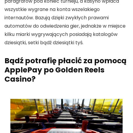
paragrafów pod koniec turnieju, a kasyno wpłaca
wszystkie wygrane na konta wszelakiego
internautów. Bazują dzięki zwykłych prawami
automatów do odwiedzenia gier, jednakże w miejsce
kilku miarki wygrywających posiadają katalogów
dziesiątki, setki bądź dziesiątki tyś.
Bądź potrafię płacić za pomocą
ApplePay po Golden Reels
Casino?