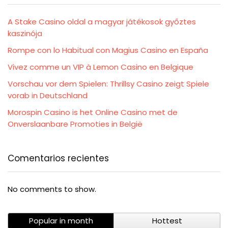
A Stake Casino oldal a magyar játékosok győztes
kaszinója
Rompe con lo Habitual con Magius Casino en España
Vivez comme un VIP à Lemon Casino en Belgique
Vorschau vor dem Spielen: Thrillsy Casino zeigt Spiele
vorab in Deutschland
Morospin Casino is het Online Casino met de
Onverslaanbare Promoties in België
Comentarios recientes
No comments to show.
Popular in month
Hottest