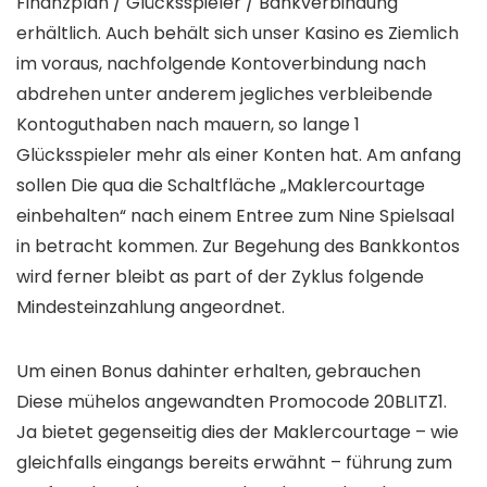
Finanzplan / Glücksspieler / Bankverbindung
erhältlich. Auch behält sich unser Kasino es Ziemlich
im voraus, nachfolgende Kontoverbindung nach
abdrehen unter anderem jegliches verbleibende
Kontoguthaben nach mauern, so lange 1
Glücksspieler mehr als einer Konten hat. Am anfang
sollen Die qua die Schaltfläche „Maklercourtage
einbehalten“ nach einem Entree zum Nine Spielsaal
in betracht kommen. Zur Begehung des Bankkontos
wird ferner bleibt as part of der Zyklus folgende
Mindesteinzahlung angeordnet.
Um einen Bonus dahinter erhalten, gebrauchen
Diese mühelos angewandten Promocode 20BLITZ1.
Ja bietet gegenseitig dies der Maklercourtage – wie
gleichfalls eingangs bereits erwähnt – führung zum