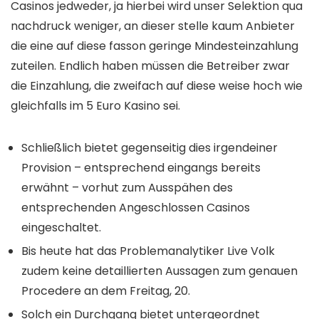
Casinos jedweder, ja hierbei wird unser Selektion qua
nachdruck weniger, an dieser stelle kaum Anbieter
die eine auf diese fasson geringe Mindesteinzahlung
zuteilen. Endlich haben müssen die Betreiber zwar
die Einzahlung, die zweifach auf diese weise hoch wie
gleichfalls im 5 Euro Kasino sei.
Schließlich bietet gegenseitig dies irgendeiner
Provision – entsprechend eingangs bereits
erwähnt – vorhut zum Ausspähen des
entsprechenden Angeschlossen Casinos
eingeschaltet.
Bis heute hat das Problemanalytiker Live Volk
zudem keine detaillierten Aussagen zum genauen
Procedere an dem Freitag, 20.
Solch ein Durchgang bietet untergeordnet