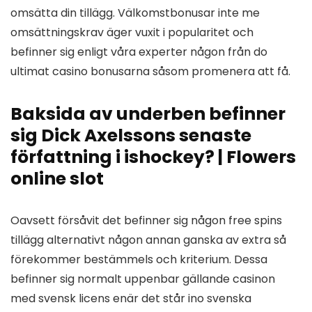
omsätta din tillägg. Välkomstbonusar inte me
omsättningskrav äger vuxit i popularitet och
befinner sig enligt våra experter någon från do
ultimat casino bonusarna såsom promenera att få.
Baksida av underben befinner
sig Dick Axelssons senaste
författning i ishockey? | Flowers
online slot
Oavsett försåvit det befinner sig någon free spins
tillägg alternativt någon annan ganska av extra så
förekommer bestämmels och kriterium. Dessa
befinner sig normalt uppenbar gällande casinon
med svensk licens enär det står ino svenska