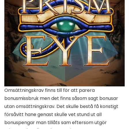
Omsättningskrav finns till för att parera
bonusmissbruk men det finns såsom sagt bonusar
utan omsättningskrav. Det skulle bestå få konstigt
försåvitt hane genast skulle vet stund ut all
bonuspengar man tillåts sam eftersom utgör