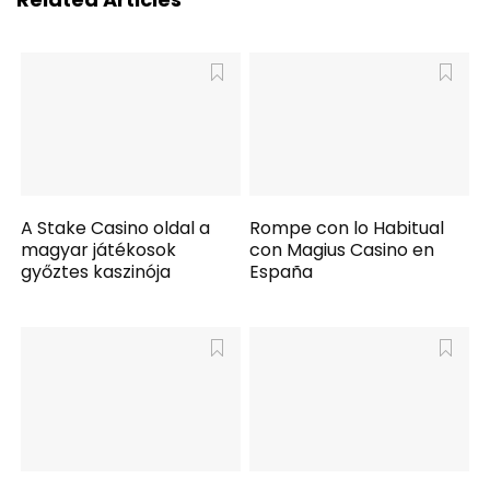
A Stake Casino oldal a
Rompe con lo Habitual
magyar játékosok
con Magius Casino en
győztes kaszinója
España