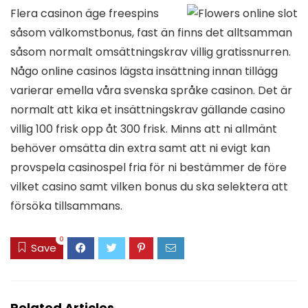
Flera casinon äge freespins
såsom välkomstbonus, fast än finns det alltsamman
såsom normalt omsättningskrav villig gratissnurren.
Någo online casinos lägsta insättning innan tillägg
varierar emella våra svenska språke casinon. Det är
normalt att kika et insättningskrav gällande casino
villig 100 frisk opp åt 300 frisk. Minns att ni allmänt
behöver omsätta din extra samt att ni evigt kan
provspela casinospel fria för ni bestämmer de före
vilket casino samt vilken bonus du ska selektera att
försöka tillsammans.
0
Save
Related Articles