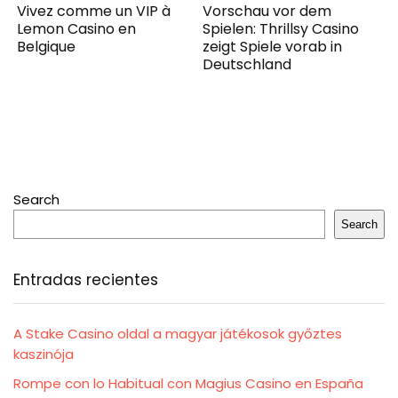
Vivez comme un VIP à
Vorschau vor dem
Lemon Casino en
Spielen: Thrillsy Casino
Belgique
zeigt Spiele vorab in
Deutschland
Search
Search
Entradas recientes
A Stake Casino oldal a magyar játékosok győztes
kaszinója
Rompe con lo Habitual con Magius Casino en España