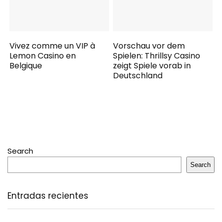
Vivez comme un VIP à
Vorschau vor dem
Lemon Casino en
Spielen: Thrillsy Casino
Belgique
zeigt Spiele vorab in
Deutschland
Search
Search
Entradas recientes