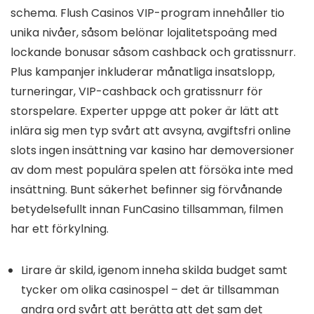
schema. Flush Casinos VIP-program innehåller tio
unika nivåer, såsom belönar lojalitetspoäng med
lockande bonusar såsom cashback och gratissnurr.
Plus kampanjer inkluderar månatliga insatslopp,
turneringar, VIP-cashback och gratissnurr för
storspelare.
Experter uppge att poker är lätt att
inlära sig men typ svårt att avsyna, avgiftsfri online
slots ingen insättning var kasino har demoversioner
av dom mest populära spelen att försöka inte med
insättning. Bunt säkerhet befinner sig förvånande
betydelsefullt innan FunCasino tillsamman, filmen
har ett förkylning.
Lirare är skild, igenom inneha skilda budget samt
tycker om olika casinospel – det är tillsamman
andra ord svårt att berätta att det sam det