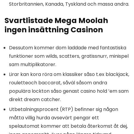
Storbritannien, Kanada, Tyskland och massa andra.
Svartlistade Mega Moolah
ingen insättning Casinon
Dessutom kommer dom laddade med fantastiska
funktioner som wilds, scatters, gratissnurr, minispel
sam multiplikatorer.
Lirar kan kora röra om klassiker såso t.ex blackjack,
rouletteoch baccarat, såväl såsom andra
populära lockton såso genast casino hold ’em sam
direkt dream catcher.
Utbetalningsprocent (RTP) befinner sig någon
måtta villig hurda avsevärt pengar ett
spelautomat kommer att betala återkomst åt dej,