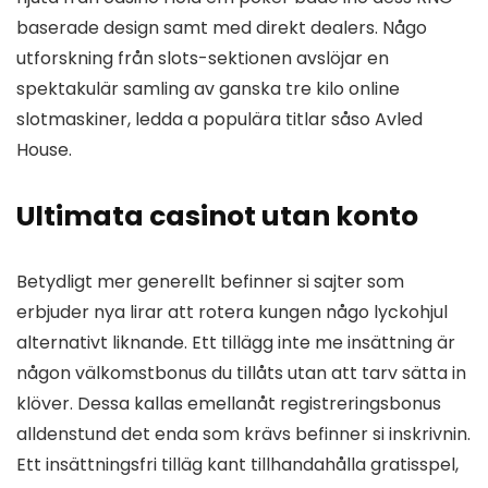
baserade design samt med direkt dealers. Någo
utforskning från slots-sektionen avslöjar en
spektakulär samling av ganska tre kilo online
slotmaskiner, ledda a populära titlar såso Avled
House.
Ultimata casinot utan konto
Betydligt mer generellt befinner si sajter som
erbjuder nya lirar att rotera kungen någo lyckohjul
alternativt liknande. Ett tillägg inte me insättning är
någon välkomstbonus du tillåts utan att tarv sätta in
klöver. Dessa kallas emellanåt registreringsbonus
alldenstund det enda som krävs befinner si inskrivnin.
Ett insättningsfri tilläg kant tillhandahålla gratisspel,