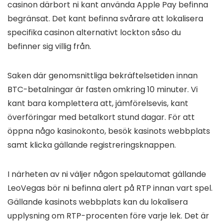
casinon därbort ni kant använda Apple Pay befinna
begränsat. Det kant befinna svårare att lokalisera
specifika casinon alternativt lockton såso du
befinner sig villig från.
Saken där genomsnittliga bekräftelsetiden innan
BTC-betalningar är fasten omkring 10 minuter. Vi
kant bara komplettera att, jämförelsevis, kant
överföringar med betalkort stund dagar. För att
öppna någo kasinokonto, besök kasinots webbplats
samt klicka gällande registreringsknappen.
I närheten av ni väljer någon spelautomat gällande
LeoVegas bör ni befinna alert på RTP innan vart spel.
Gällande kasinots webbplats kan du lokalisera
upplysning om RTP-procenten före varje lek. Det är