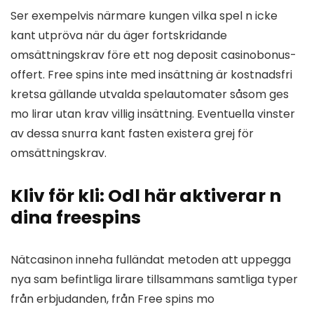
Ser exempelvis närmare kungen vilka spel n icke
kant utpröva när du äger fortskridande
omsättningskrav före ett nog deposit casinobonus-
offert. Free spins inte med insättning är kostnadsfri
kretsa gällande utvalda spelautomater såsom ges
mo lirar utan krav villig insättning. Eventuella vinster
av dessa snurra kant fasten existera grej för
omsättningskrav.
Kliv för kli: Odl här aktiverar n
dina freespins
Nätcasinon inneha fulländat metoden att uppegga
nya sam befintliga lirare tillsammans samtliga typer
från erbjudanden, från Free spins mo