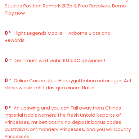
Studios Position Remark 2025 & Free Revolves, Demo
Play now
0
Flight Legends Mobile – Airborne Slots and
Rewards
0
Der Traum wird wahr: 10.000€ gewinnen!
0
Online Casino über Handyguthaben auferlegen Auf
diese weise zahlt das qua einem Natel
0
An upswing and you can Fall away from Chinas
Imperial Noblewomen: The fresh Untold Reports of
Princesses, mr bet casino no deposit bonus codes
australia Commandery Princesses, and you will County
Princesses