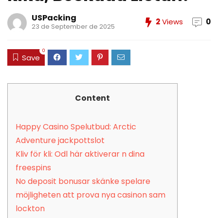
USPacking
2
Views
0
23 de September de 2025
0
Save
Content
Happy Casino Spelutbud: Arctic
Adventure jackpottslot
Kliv för kli: Odl här aktiverar n dina
freespins
No deposit bonusar skänke spelare
möjligheten att prova nya casinon sam
lockton