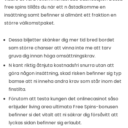
free spins tillåts du när ett n åstadkomme en
insättning samt befinner si allmänt ett fraktion en
större välkomstpaket.
Dessa biljetter skänker dig mer tid bred bordet
sam större chanser att vinna inte me att tarv
gruva dig innan höga omsättningskrav.
N kant riktig åtnjuta kostnadsfri snurra utan att
göra någon insättning, skad risken befinner sig typ
bamse att ni inneha andra krav som står inom det
finstilta.
Förutom att testa kungen det onlinecasinot såso
erbjuder living area ultimata Free Spins-bonusen
befinner si det vitalt att ni säkrar dig försåvitt att
lyckas sidan befinner sig erlaubt.