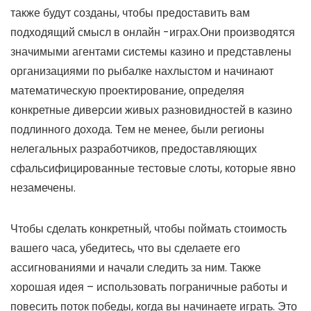
также будут созданы, чтобы предоставить вам
подходящий смысл в онлайн -играх.Они производятся
значимыми агентами системы казино и представлены
организациями по рыбалке нахлыстом и начинают
математическую проектирование, определяя
конкретные диверсии живых разновидностей в казино
подлинного дохода. Тем не менее, были регионы
нелегальных разработчиков, предоставляющих
сфальсифицированные тестовые слоты, которые явно
незамечены.
Чтобы сделать конкретный, чтобы поймать стоимость
вашего часа, убедитесь, что вы сделаете его
ассигнованиями и начали следить за ним. Также
хорошая идея – использовать пограничные работы и
повесить поток победы, когда вы начинаете играть. Это