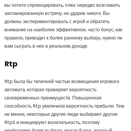
вы хотите спровоцировать, плюс нередко возглавить
запланированную встречу, не ударив никого. Вы
должны экспериментировать с игрой и обратить
внимание на наиболее эффективное, часто бонус, как
правило, приводит к более раннему выбору, нужно ли
вам сыграть в нее в реальном доходе.
Rtp
Rtp была бы типичной частью возмещения игрового
автомата, которая проверяет вероятность
своевременных преимуществ. Повышенная
способность Rtp увеличила вероятность прибыли. Тем
не менее, некоторые другие люди выбирают другие
RtpS и инициируют волатильность, поэтому
необходимо будет выбрать круглый круг, который