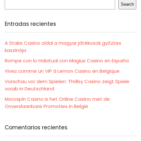
Search
Entradas recientes
A Stake Casino oldal a magyar játékosok győztes
kaszinója
Rompe con lo Habitual con Magius Casino en España
Vivez comme un VIP à Lemon Casino en Belgique
Vorschau vor dem Spielen: Thrillsy Casino zeigt Spiele
vorab in Deutschland
Morospin Casino is het Online Casino met de
Onverslaanbare Promoties in België
Comentarios recientes