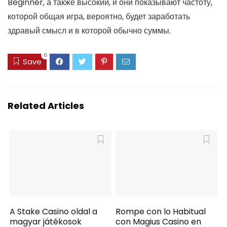
Beginner, а также высокий, и они показывают частоту,
которой общая игра, вероятно, будет заработать
здравый смысл и в которой обычно суммы.
0
Save
Related Articles
A Stake Casino oldal a
Rompe con lo Habitual
magyar játékosok
con Magius Casino en