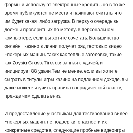
формы и используют электронные кредиты, но в то же
время публикуются не места и начинают считать, что
им будет какая-либо загрузка. В первую очередь вы
должны проверить их по методу, в персональном
компьютере, если вы хотите сочетать. Большинство
онлайн -казино в линии получат ряд тестовых видео
-покерных машин, таких как теплые заголовки, такие
как Zoysia Grass, Tire, связанная с удачей, и
инициирует 88 удачи.Тем не менее, если вы хотите
сыграть в титулы игры казино на подлинном доходе, вы
даже можете изучить правила в юридической власти,
прежде чем сделать вниз.
И предоставление участникам для тестирования видео
-покерных машин, не подвергая опасности их
конкретные средства, следующие пробные видеоигры