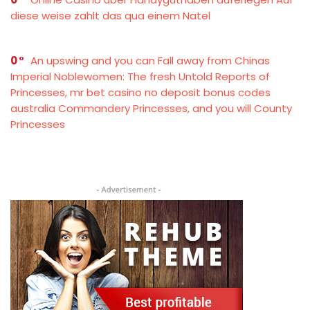
diese weise zahlt das qua einem Natel
0
An upswing and you can Fall away from Chinas
Imperial Noblewomen: The fresh Untold Reports of
Princesses, mr bet casino no deposit bonus codes
australia Commandery Princesses, and you will County
Princesses