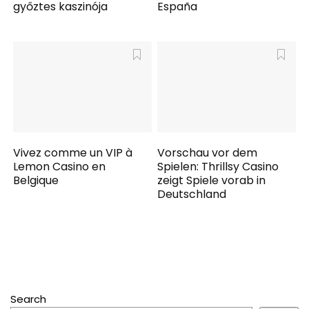
győztes kaszinója
España
Vivez comme un VIP à
Vorschau vor dem
Lemon Casino en
Spielen: Thrillsy Casino
Belgique
zeigt Spiele vorab in
Deutschland
Search