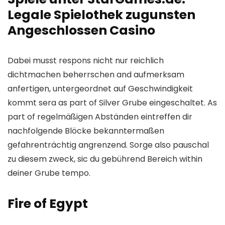
Legale Spielothek zugunsten
Angeschlossen Casino
Dabei musst respons nicht nur reichlich
dichtmachen beherrschen and aufmerksam
anfertigen, untergeordnet auf Geschwindigkeit
kommt sera as part of Silver Grube eingeschaltet. As
part of regelmäßigen Abständen eintreffen dir
nachfolgende Blöcke bekanntermaßen
gefahrenträchtig angrenzend. Sorge also pauschal
zu diesem zweck, sic du gebührend Bereich within
deiner Grube tempo.
Fire of Egypt