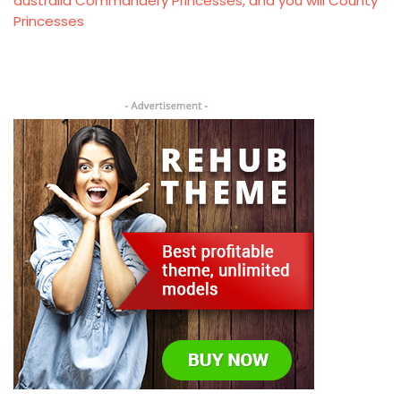
australia Commandery Princesses, and you will County
Princesses