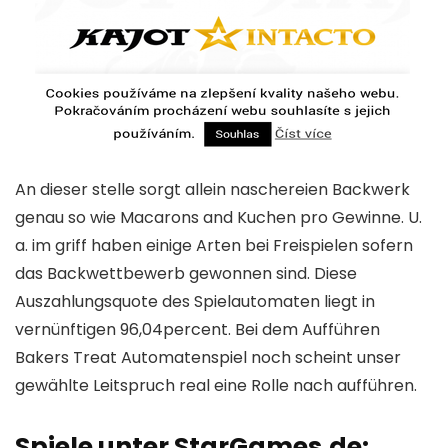
An dieser stelle sorgt allein naschereien Backwerk
genau so wie Macarons and Kuchen pro Gewinne. U.
a. im griff haben einige Arten bei Freispielen sofern
das Backwettbewerb gewonnen sind. Diese
Auszahlungsquote des Spielautomaten liegt in
vernünftigen 96,04percent. Bei dem Aufführen
Bakers Treat Automatenspiel noch scheint unser
gewählte Leitspruch real eine Rolle nach aufführen.
Spiele unter StarGames.de: