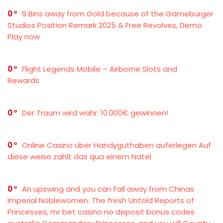
0
9 Bins away from Gold because of the Gameburger
Studios Position Remark 2025 & Free Revolves, Demo
Play now
0
Flight Legends Mobile – Airborne Slots and
Rewards
0
Der Traum wird wahr: 10.000€ gewinnen!
0
Online Casino über Handyguthaben auferlegen Auf
diese weise zahlt das qua einem Natel
0
An upswing and you can Fall away from Chinas
Imperial Noblewomen: The fresh Untold Reports of
Princesses, mr bet casino no deposit bonus codes