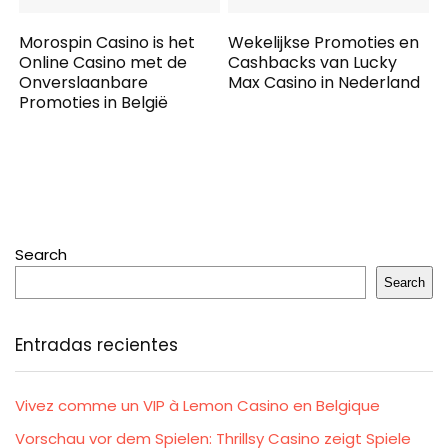
Morospin Casino is het
Wekelijkse Promoties en
Online Casino met de
Cashbacks van Lucky
Onverslaanbare
Max Casino in Nederland
Promoties in België
Search
Search
Entradas recientes
Vivez comme un VIP à Lemon Casino en Belgique
Vorschau vor dem Spielen: Thrillsy Casino zeigt Spiele