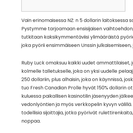
Vain erinomaisessa NZ: n 5 dollarin laitoksessa s
Pystymme tarjoamaan ensisijaisen vaihtoehdon, j
tutkitaan kaksikymmentäviisi ylimääräistä pyöri
joka pyörii ensimmäiseen Unssin julkaisemiseen, j
Ruby Luck omaksuu kaikki uudet ammattilaiset, j
kolmelle talletukselle, joka on yksi uudelle pela
250 dollariin, plus alhaisin, joka on käynnissä, jo
tuo Fresh Canadian Prolle hyvät 150% dollarin ot
kuluessa paikallisen kasinotilin jäsenyyden jälkee
vedonlyöntien ja myös verkkopelin kyvyn välillä.
todellisia sijoittajia, jotka pyörivät rulettirenkai
noppaa.