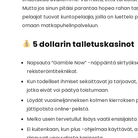
Mutta jos sinun pitäisi parantaa hopea rahan tasa
pelaajat tuovat kuntopelaajia, joilla on luettelo pa
omaan matkapuhelinpalveluun.
5 dollarin talletuskasinot
Napsauta “Gamble Now” -näppäintä siirtyäksesi
rekisteröintitekniikat.
Kun todelliset ihmiset sekoittavat ja tarjoavat,
jotka eivät voi päätyä toistumaan.
Löydät vuosineljänneksen kolmen kierroksen po
jättipotista online-pelistä.
Melko usein tervetullut lisäys vaatii ensisijais
Ei kuitenkaan, kun plus -ohjelmaa käyttävät, am
riippuvat upouudesta kasinosta.