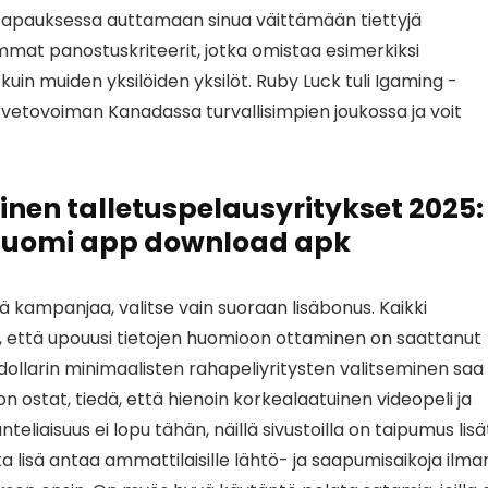
ka tapauksessa auttamaan sinua väittämään tiettyjä
immat panostuskriteerit, jotka omistaa esimerkiksi
n muiden yksilöiden yksilöt. Ruby Luck tuli Igaming -
i vetovoiman Kanadassa turvallisimpien joukossa ja voit
inen talletuspelausyritykset 2025:
o Suomi app download apk
tää kampanjaa, valitse vain suoraan lisäbonus. Kaikki
, että upouusi tietojen huomioon ottaminen on saattanut
 5 dollarin minimaalisten rahapeliyritysten valitseminen saa
n ostat, tiedä, että hienoin korkealaatuinen videopeli ja
anteliaisuus ei lopu tähän, näillä sivustoilla on taipumus lis
ska lisä antaa ammattilaisille lähtö- ja saapumisaikoja ilma