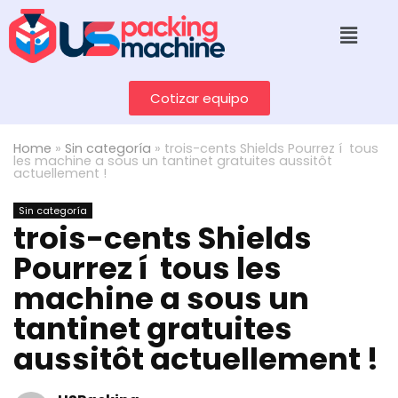
Cotizar equipo
Home
»
Sin categoría
»
trois-cents Shields Pourrez í tous
les machine a sous un tantinet gratuites aussitôt
actuellement !
Sin categoría
trois-cents Shields
Pourrez í tous les
machine a sous un
tantinet gratuites
aussitôt actuellement !