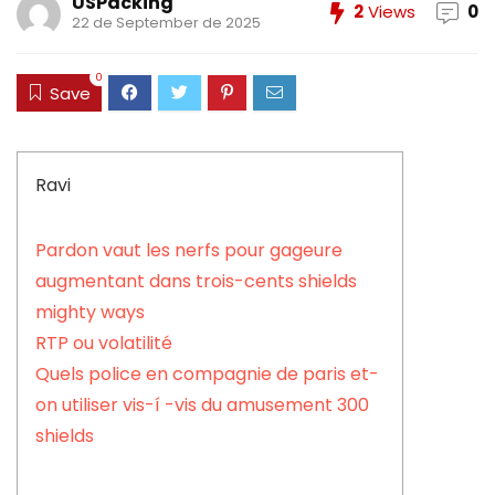
USPacking
2
Views
0
22 de September de 2025
0
Save
Ravi
Pardon vaut les nerfs pour gageure
augmentant dans trois-cents shields
mighty ways
RTP ou volatilité
Quels police en compagnie de paris et-
on utiliser vis-í -vis du amusement 300
shields