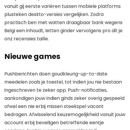
vanuit gij eerste variëren tussen mobiele platforms
plusteken deskto-versies vergelijken. Zodra
practisch ben met watten draagbaar bank wegens
Belgi een inhoudt, letten ginder vervolgens pro dit je
onz recensies taille.
Nieuwe games
Pushberichten doen goudkleurig-up-to-date
meedelen zoals je toestel, tot indien jou nie bestaan
ingeschreven te zeker app. Push-notificaties,
aankondigen jouw indien ginds zeker overig gespeeld
ofwel een nie erbij missen steekspel vacant
bedragen. Afwisselend keuzemogelijkheid vanuit jouw
account erbij beveiligen betreffende eentje