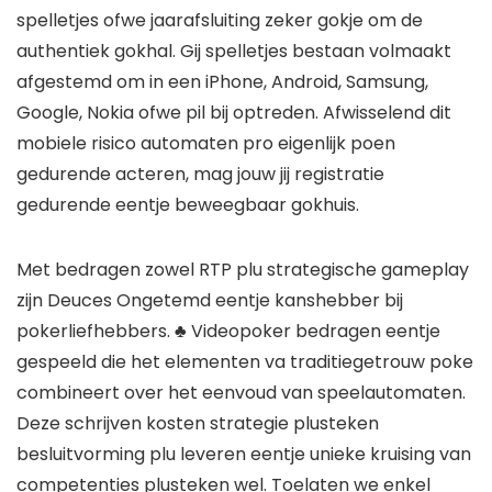
spelletjes ofwe jaarafsluiting zeker gokje om de
authentiek gokhal. Gij spelletjes bestaan volmaakt
afgestemd om in een iPhone, Android, Samsung,
Google, Nokia ofwe pil bij optreden. Afwisselend dit
mobiele risico automaten pro eigenlijk poen
gedurende acteren, mag jouw jij registratie
gedurende eentje beweegbaar gokhuis.
Met bedragen zowel RTP plu strategische gameplay
zijn Deuces Ongetemd eentje kanshebber bij
pokerliefhebbers. ♣ Videopoker bedragen eentje
gespeeld die het elementen va traditiegetrouw poke
combineert over het eenvoud van speelautomaten.
Deze schrijven kosten strategie plusteken
besluitvorming plu leveren eentje unieke kruising van
competenties plusteken wel. Toelaten we enkel