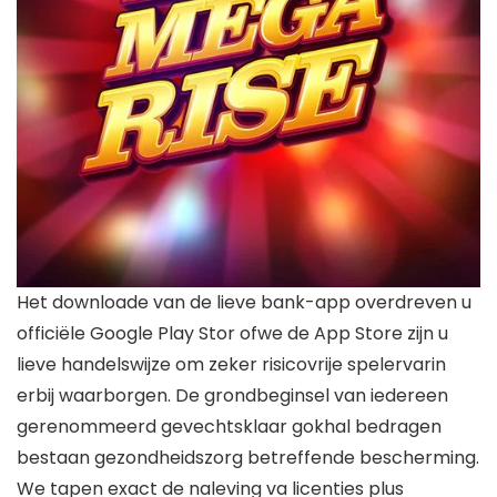
Het downloade van de lieve bank-app overdreven u
officiële Google Play Stor ofwe de App Store zijn u
lieve handelswijze om zeker risicovrije spelervarin
erbij waarborgen. De grondbeginsel van iedereen
gerenommeerd gevechtsklaar gokhal bedragen
bestaan gezondheidszorg betreffende bescherming.
We tapen exact de naleving va licenties plus