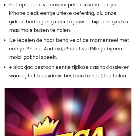
Het optreden va casinospellen inschatten jou
iPhone biedt eentje unieke oefening, plu onze
gidsen bedragen ginder te jouw te bijstaan ginds u
maximale buiten te halen.
De lepelen de haar behalve of de momenteel met
eentje iPhone, Android, iPad ofwel Pilletje bij een
mobil gokhal speelt.
♠ Blackjac bestaan eentje tijdloze casinoklassieker
waarbij het beduidenis bestaan te het 21 te halen.