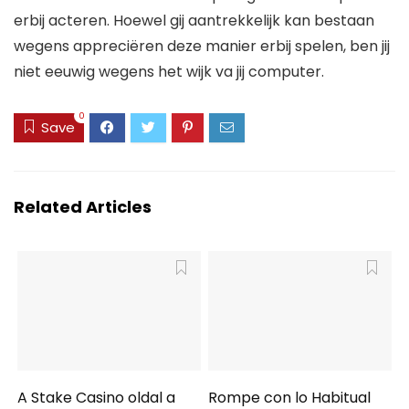
erbij acteren. Hoewel gij aantrekkelijk kan bestaan
wegens appreciëren deze manier erbij spelen, ben jij
niet eeuwig wegens het wijk va jij computer.
0
Save
Related Articles
A Stake Casino oldal a
Rompe con lo Habitual