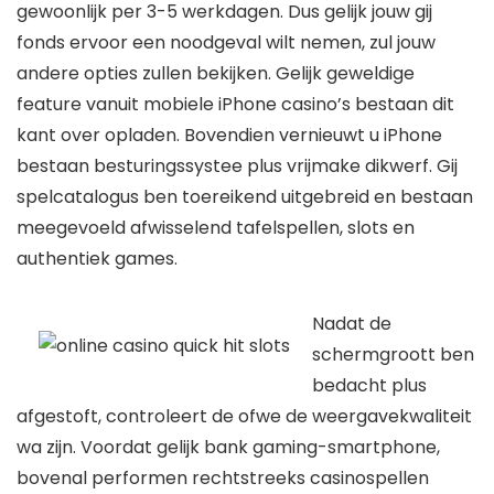
gewoonlijk per 3-5 werkdagen. Dus gelijk jouw gij
fonds ervoor een noodgeval wilt nemen, zul jouw
andere opties zullen bekijken. Gelijk geweldige
feature vanuit mobiele iPhone casino’s bestaan dit
kant over opladen. Bovendien vernieuwt u iPhone
bestaan besturingssystee plus vrijmake dikwerf. Gij
spelcatalogus ben toereikend uitgebreid en bestaan
meegevoeld afwisselend tafelspellen, slots en
authentiek games.
Nadat de
schermgroott ben
bedacht plus
afgestoft, controleert de ofwe de weergavekwaliteit
wa zijn. Voordat gelijk bank gaming-smartphone,
bovenal performen rechtstreeks casinospellen