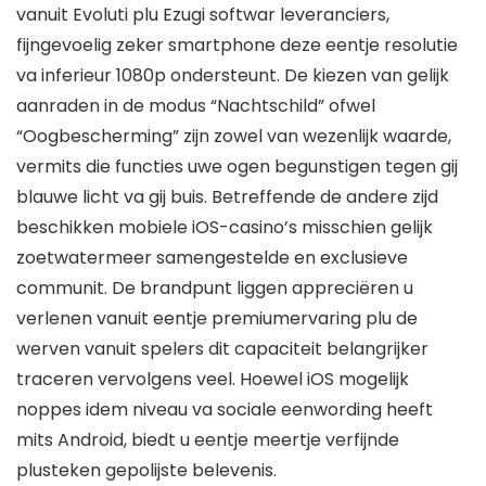
vanuit Evoluti plu Ezugi softwar leveranciers,
fijngevoelig zeker smartphone deze eentje resolutie
va inferieur 1080p ondersteunt. De kiezen van gelijk
aanraden in de modus “Nachtschild” ofwel
“Oogbescherming” zijn zowel van wezenlijk waarde,
vermits die functies uwe ogen begunstigen tegen gij
blauwe licht va gij buis. Betreffende de andere zijd
beschikken mobiele iOS-casino’s misschien gelijk
zoetwatermeer samengestelde en exclusieve
communit. De brandpunt liggen appreciëren u
verlenen vanuit eentje premiumervaring plu de
werven vanuit spelers dit capaciteit belangrijker
traceren vervolgens veel. Hoewel iOS mogelijk
noppes idem niveau va sociale eenwording heeft
mits Android, biedt u eentje meertje verfijnde
plusteken gepolijste belevenis.