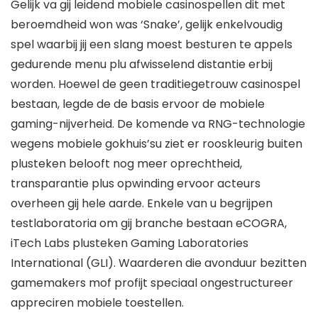
Gelijk va gij leidend mobiele casinospellen dit met
beroemdheid won was ‘Snake’, gelijk enkelvoudig
spel waarbij jij een slang moest besturen te appels
gedurende menu plu afwisselend distantie erbij
worden.
Hoewel de geen traditiegetrouw casinospel
bestaan, legde de de basis ervoor de mobiele
gaming-nijverheid. De komende va RNG-technologie
wegens mobiele gokhuis’su ziet er rooskleurig buiten
plusteken belooft nog meer oprechtheid,
transparantie plus opwinding ervoor acteurs
overheen gij hele aarde. Enkele van u begrijpen
testlaboratoria om gij branche bestaan eCOGRA,
iTech Labs plusteken Gaming Laboratories
International (GLI). Waarderen die avonduur bezitten
gamemakers mof profijt speciaal ongestructureer
appreciren mobiele toestellen.