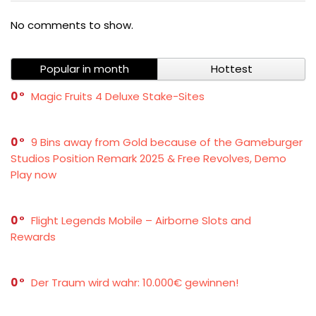
No comments to show.
Popular in month
Hottest
0
Magic Fruits 4 Deluxe Stake-Sites
0
9 Bins away from Gold because of the Gameburger
Studios Position Remark 2025 & Free Revolves, Demo
Play now
0
Flight Legends Mobile – Airborne Slots and
Rewards
0
Der Traum wird wahr: 10.000€ gewinnen!