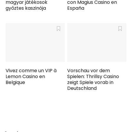
magyar játékosok
con Magius Casino en
győztes kaszinója
España
Vivez comme un VIP à
Vorschau vor dem
Lemon Casino en
Spielen: Thrillsy Casino
Belgique
zeigt Spiele vorab in
Deutschland