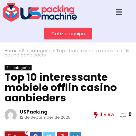
Cotizar equipo
Home
»
Sin categoría
»
Top 10 interessante mobiele offlin
casino aanbieders
Sin categoría
Top 10 interessante
mobiele offlin casino
aanbieders
USPacking
1
View
0
12 de September de 2025
0