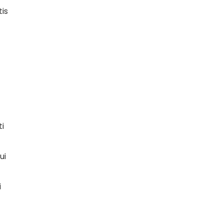
i
ui
i