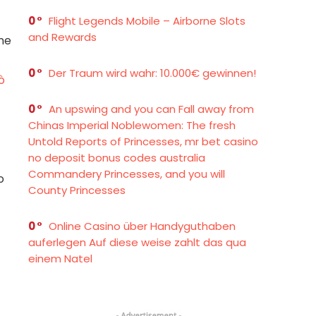
0
Flight Legends Mobile – Airborne Slots
and Rewards
one
0
Der Traum wird wahr: 10.000€ gewinnen!
ò
0
An upswing and you can Fall away from
Chinas Imperial Noblewomen: The fresh
Untold Reports of Princesses, mr bet casino
no deposit bonus codes australia
Commandery Princesses, and you will
o
County Princesses
0
Online Casino über Handyguthaben
auferlegen Auf diese weise zahlt das qua
einem Natel