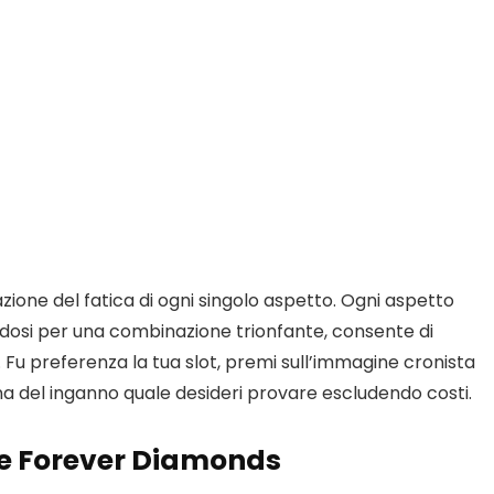
ione del fatica di ogni singolo aspetto. Ogni aspetto
dosi per una combinazione trionfante, consente di
.
Fu preferenza la tua slot, premi sull’immagine cronista
 del inganno quale desideri provare escludendo costi.
ne Forever Diamonds