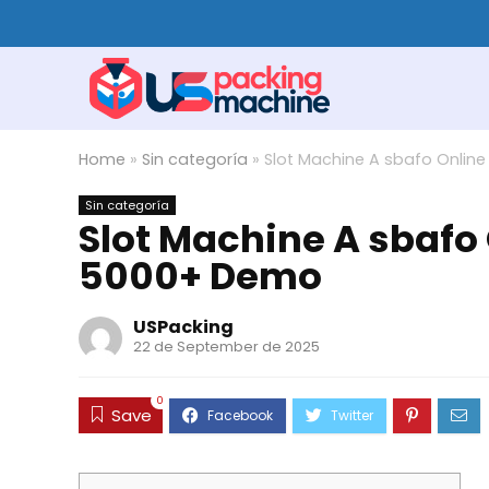
Home
»
Sin categoría
»
Slot Machine A sbafo Onlin
Sin categoría
Slot Machine A sbafo 
5000+ Demo
USPacking
22 de September de 2025
0
Save