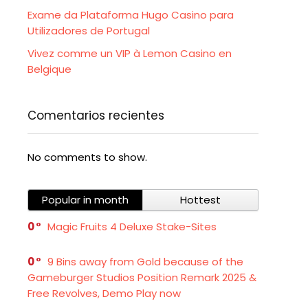
Exame da Plataforma Hugo Casino para
Utilizadores de Portugal
Vivez comme un VIP à Lemon Casino en
Belgique
Comentarios recientes
No comments to show.
Popular in month
Hottest
0
Magic Fruits 4 Deluxe Stake-Sites
0
9 Bins away from Gold because of the
Gameburger Studios Position Remark 2025 &
Free Revolves, Demo Play now