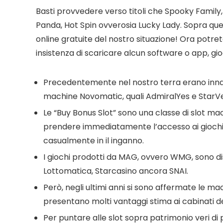
Basti provvedere verso titoli che Spooky Family, 
Panda, Hot Spin ovverosia Lucky Lady. Sopra que
online gratuite del nostro situazione! Ora potre
insistenza di scaricare alcun software o app, gi
Precedentemente nel nostro terra erano innanz
machine Novomatic, quali AdmiralYes e StarV
Le “Buy Bonus Slot” sono una classe di slot ma
prendere immediatamente l’accesso ai giochi 
casualmente in il inganno.
I giochi prodotti da MAG, ovvero WMG, sono disp
Lottomatica, Starcasino ancora SNAI.
Però, negli ultimi anni si sono affermate le mac
presentano molti vantaggi stima ai cabinati 
Per puntare alle slot sopra patrimonio veri di 