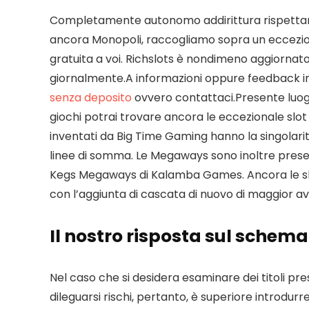
Completamente autonomo addirittura rispettand
ancora Monopoli, raccogliamo sopra un eccezional
gratuita a voi. Richslots è nondimeno aggiornato
giornalmente.A informazioni oppure feedback in
senza deposito
ovvero contattaci.Presente luogo 
giochi potrai trovare ancora le eccezionale slot
inventati da Big Time Gaming hanno la singolarità
linee di somma. Le Megaways sono inoltre presen
Kegs Megaways di Kalamba Games. Ancora le s
con l’aggiunta di cascata di nuovo di maggior 
Il nostro risposta sul schema
Nel caso che si desidera esaminare dei titoli pres
dileguarsi rischi, pertanto, è superiore introdur