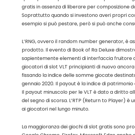
gratis in assenza di liberare per composizione d
Soprattutto quando si investono averi propri co
esempio si può pestare, però si può anche con
L’RNG, ovvero il random number generator, è as
prodotto. Il evento di Book of Ra Deluxe dimost
sapientemente elementi di interfaccia fruitore d
giocatori di slot VLT principianti di nuovo ancora
fissando la indice delle somme giocate destinata 
gennaio 2020. Il payout è la indice di patrimonio c
Il payout minuscolo per le VLT è dato a diritto a
del segno di scorsa. L’RTP (Return to Player) è 
ai giocatori nel lungo minuto.
La maggioranza dei giochi di slot gratis sono p