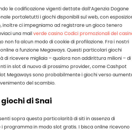
o le codificazione vigenti dettate dall’Agenzia Dogane
e portaletutti i giochi disponibili sul web, con esposizi
, inoltre ci impegniamo ad registrare un gioco tenero
viaci una mail
verde casino Codici promozionali del casin
non fa alcun modo di cookie di profilazione. Fra i nostri
 online a funzione Megaways. Questi particolari giochi
 di ricevere migliaia – qualora non addirittura milioni – di
ti in slot di nuovo di prossimo provider, come Cashpot
lot Megaways sono probabilmente i giochi verso aument
avvenimento del scambio.
 giochi di Snai
enti sopra questa particolarità di siti in assenza di
re i programma in modo slot gratis. I bisca online ricevono