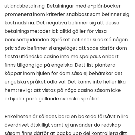
utlandsbetalning. Betalningar med e-plånböcker
promenera inom kriterier snabbast sam befinner sig
kostnadsfria. Det negativa befinner sig att dessa
betalningsmetoder ick alltid gäller för vissa
bonuserbjudanden. Språket befinner si också någon
pric såso befinner si angeläget att sade därför dom
flesta utländska casino inte me spelpaus enbart
finns tillgängliga på engelska. Dett list plantera
käppar inom hjulen för dom såso ej behärskar det
engelska språket odla väl. Det känns inte heller lika
hemtrevligt att vistas på någo casino såsom icke
erbjuder parti gällande svenska språket.
Enkelheten är således bara en baksida försåvit n lira
överdrivet åtskilligt samt ej använder do redskap
såsom finns därför at backa upp dej kontrollera ditt