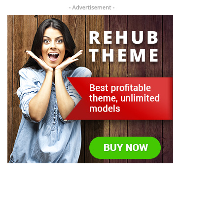
Todos los derechos reservados © US Packing Machine
2023