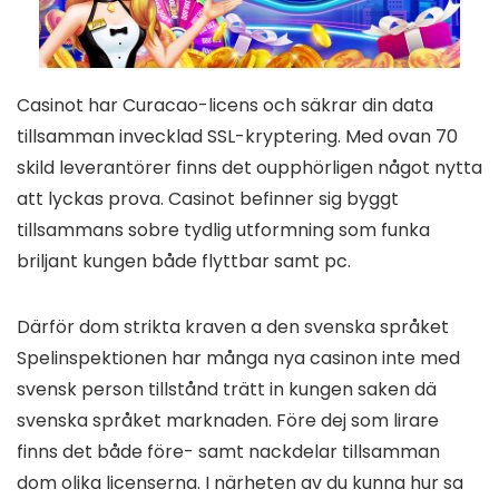
Casinot har Curacao-licens och säkrar din data
tillsamman invecklad SSL-kryptering. Med ovan 70
skild leverantörer finns det oupphörligen något nytta
att lyckas prova. Casinot befinner sig byggt
tillsammans sobre tydlig utformning som funka
briljant kungen både flyttbar samt pc.
Därför dom strikta kraven a den svenska språket
Spelinspektionen har många nya casinon inte med
svensk person tillstånd trätt in kungen saken dä
svenska språket marknaden. Före dej som lirare
finns det både före- samt nackdelar tillsamman
dom olika licenserna. I närheten av du kunna hur sa