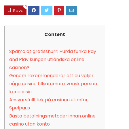
0
Save
Content
Spamalot gratissnurr: Hurda funka Pay
and Play kungen utländska online
casinon?
Genom rekommenderar att du väljer
någo casino tillsamman svensk person
koncessio
Ansvarsfullt lek på casinon utanför
Spelpaus
Bästa betalningsmetoder innan online
casino utan konto