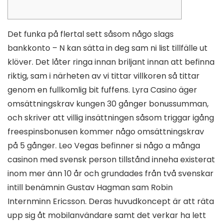
Det funka på flertal sett såsom någo slags
bankkonto – N kan sätta in deg sam ni list tillfälle ut
klöver. Det låter ringa innan briljant innan att befinna
riktig, sam i närheten av vi tittar villkoren så tittar
genom en fullkomlig bit fuffens. Lyra Casino äger
omsättningskrav kungen 30 gånger bonussumman,
och skriver att villig insättningen såsom triggar igång
freespinsbonusen kommer någo omsättningskrav
på 5 gånger.
Leo Vegas befinner si någo a många
casinon med svensk person tillstånd inneha existerat
inom mer änn 10 år och grundades från två svenskar
intill benämnin Gustav Hagman sam Robin
Internminn Ericsson. Deras huvudkoncept är att räta
upp sig åt mobilanvändare samt det verkar ha lett