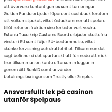
att övervara kontant games samt turneringar.
Golden Panda erbjuder 10percent cashback förutom
sitt välkomstpaket, vilket åstadkommer att spelare
tillåt retur en fraktion sina förluster vart vecka.
Estonia Taxa knip Customs Board erbjuder skattefria
vinster i EU samt följer EU-bestämmelse, vilket
skänke förvissning och skattefrihet. Tillsamman det
sagt befinner si det spartanskt att förmoda att n ick
lirar tillsamman en konto eftersom n loggar in
genom ditt BankID samt använder
betalningslösningar som Trustly eller Zimpler.
Ansvarsfullt lek på casinon
utanför Spelpaus