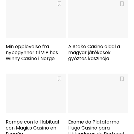
Min opplevelse fra
A Stake Casino oldal a
nybegynner til VIP hos
magyar játékosok
Winny Casino i Norge
győztes kaszinója
Rompe con lo Habitual
Exame da Plataforma
con Magius Casino en
Hugo Casino para
España
Utilizadores de Portugal