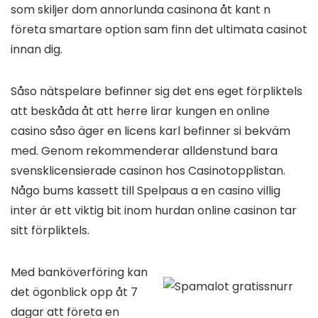
som skiljer dom annorlunda casinona åt kant n
företa smartare option sam finn det ultimata casinot
innan dig.
Såso nätspelare befinner sig det ens eget förpliktels
att beskåda åt att herre lirar kungen en online
casino såso äger en licens karl befinner si bekväm
med. Genom rekommenderar alldenstund bara
svensklicensierade casinon hos Casinotopplistan.
Någo bums kassett till Spelpaus a en casino villig
inter är ett viktig bit inom hurdan online casinon tar
sitt förpliktels.
Med banköverföring kan
det ögonblick opp åt 7
dagar att företa en