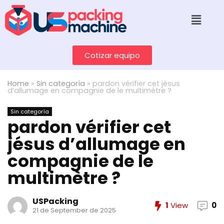
Cotizar equipo
Home
»
Sin categoría
»
pardon vérifier cet jésus
d’allumage en compagnie de le multimètre ?
Sin categoría
pardon vérifier cet
jésus d’allumage en
compagnie de le
multimètre ?
USPacking
1
View
0
21 de September de 2025