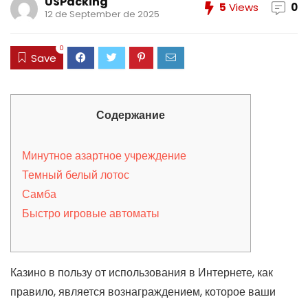
USPacking
5
Views
0
12 de September de 2025
0
Save
Содержание
Минутное азартное учреждение
Темный белый лотос
Самба
Быстро игровые автоматы
Казино в пользу от использования в Интернете, как
правило, является вознаграждением, которое ваши