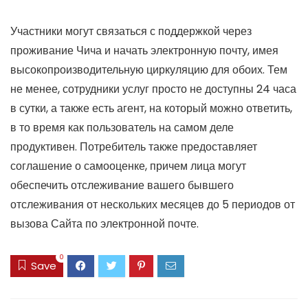
Участники могут связаться с поддержкой через
проживание Чича и начать электронную почту, имея
высокопроизводительную циркуляцию для обоих. Тем
не менее, сотрудники услуг просто не доступны 24 часа
в сутки, а также есть агент, на который можно ответить,
в то время как пользователь на самом деле
продуктивен. Потребитель также предоставляет
соглашение о самооценке, причем лица могут
обеспечить отслеживание вашего бывшего
отслеживания от нескольких месяцев до 5 периодов от
вызова Сайта по электронной почте.
0
Save