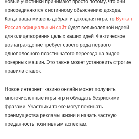
новые участники принимают просто потому, что они
присоединяются к истинному объяснению дохода.
Когда ваша мишень добрая и доходная игра, то
Вулкан
Россия официальный сайт
будет великолепной идеей
для олицетворения целых ваших идей. Фактическое
вознаграждение требует своего рода первого
однополосного пластинчатого переезда на видео
покерных машин.
Это также может установить строгие
правила ставок.
Новое интернет-казино онлайн может получить
многочисленные игры игр и обладать безрискими
фразами. Участники также могут пожинать
преимущества рекламы жизни и начать частную
преданность позитивным аспектам.