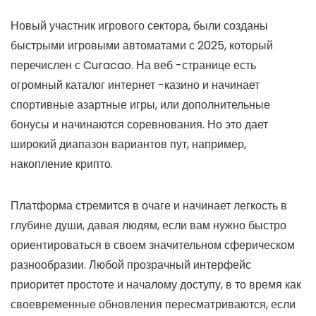
Новый участник игрового сектора, были созданы
быстрыми игровыми автоматами с 2025, который
перечислен с Curacao. На веб -странице есть
огромный каталог интернет -казино и начинает
спортивные азартные игры, или дополнительные
бонусы и начинаются соревнования. Но это дает
широкий диапазон вариантов пут, например,
накопление крипто.
Платформа стремится в очаге и начинает легкость в
глубине души, давая людям, если вам нужно быстро
ориентироваться в своем значительном сферическом
разнообразии. Любой прозрачный интерфейс
приоритет простоте и началому доступу, в то время как
своевременные обновления пересматриваются, если