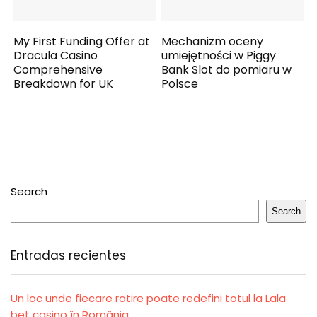
My First Funding Offer at
Mechanizm oceny
Dracula Casino
umiejętności w Piggy
Comprehensive
Bank Slot do pomiaru w
Breakdown for UK
Polsce
Search
Search
Entradas recientes
Un loc unde fiecare rotire poate redefini totul la Lala
bet casino în România