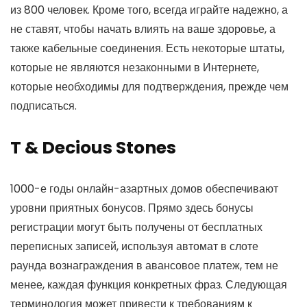
из 800 человек. Кроме того, всегда играйте надежно, а
не ставят, чтобы начать влиять на ваше здоровье, а
также кабельные соединения. Есть некоторые штаты,
которые не являются незаконными в Интернете,
которые необходимы для подтверждения, прежде чем
подписаться.
T & Decious Stones
1000-е годы онлайн-азартных домов обеспечивают
уровни приятных бонусов. Прямо здесь бонусы
регистрации могут быть получены от бесплатных
переписных записей, используя автомат в слоте
раунда вознаграждения в авансовое платеж, тем не
менее, каждая функция конкретных фраз. Следующая
терминология может привести к требованиям к