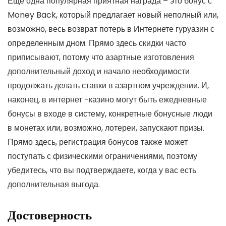
Еще одна популярная приятная награда – это бонус с
Money Back, который предлагает новый неполный или,
возможно, весь возврат потерь в Интернете гуруазин с
определенным дном. Прямо здесь скидки часто
приписывают, потому что азартные изготовления
дополнительный доход и начало необходимости
продолжать делать ставки в азартном учреждении. И,
наконец, в интернет -казино могут быть ежедневные
бонусы в входе в систему, конкретные бонусные люди
в монетах или, возможно, лотереи, запускают призы.
Прямо здесь, регистрация бонусов также может
поступать с физическими ограничениями, поэтому
убедитесь, что вы подтверждаете, когда у вас есть
дополнительная выгода.
Достоверность