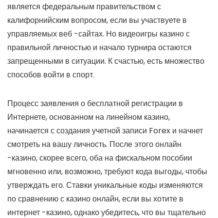
является федеральным правительством с
калифорнийским вопросом, если вы участвуете в
управляемых веб -сайтах. Но видеоигры казино с
правильной личностью и начало турнира остаются
запрещенными в ситуации. К счастью, есть множество
способов войти в спорт.
Процесс заявления о бесплатной регистрации в
Интернете, основанном на линейном казино,
начинается с создания учетной записи Forex и начнет
смотреть на вашу личность. После этого онлайн
-казино, скорее всего, оба на фискальном пособии
мгновенно или, возможно, требуют кода выгоды, чтобы
утверждать его. Ставки уникальные коды изменяются
по сравнению с казино онлайн, если вы хотите в
интернет -казино, однако убедитесь, что вы тщательно