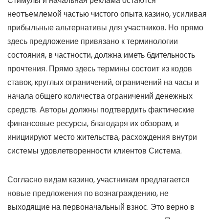
Стимулы и начальная реклама остаются
неотъемлемой частью чистого опыта казино, усиливая
прибыльные альтернативы для участников. Но прямо
здесь предложение привязано к терминологии
состояния, в частности, должна иметь бдительность
прочтения. Прямо здесь термины состоит из кодов
ставок, круглых ограничений, ограничений на часы и
начала общего количества ограничений денежных
средств. Авторы должны подтвердить фактические
финансовые ресурсы, благодаря их обзорам, и
инициируют место жительства, расхождения внутри
системы удовлетворенности клиентов Система.
Согласно видам казино, участникам предлагается
новые предложения по вознаграждению, не
выходящие на первоначальный взнос. Это верно в