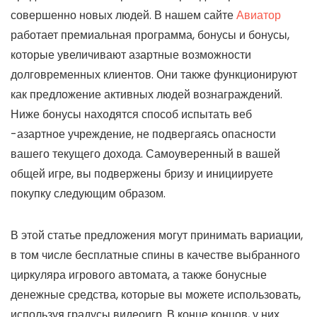
совершенно новых людей. В нашем сайте
Авиатор
работает премиальная программа, бонусы и бонусы,
которые увеличивают азартные возможности
долговременных клиентов. Они также функционируют
как предложение активных людей вознаграждений.
Ниже бонусы находятся способ испытать веб
-азартное учреждение, не подвергаясь опасности
вашего текущего дохода. Самоуверенный в вашей
общей игре, вы подвержены бризу и инициируете
покупку следующим образом.
В этой статье предложения могут принимать вариации,
в том числе бесплатные спины в качестве выбранного
циркуляра игрового автомата, а также бонусные
денежные средства, которые вы можете использовать,
используя градусы видеоигр. В конце концов, у них