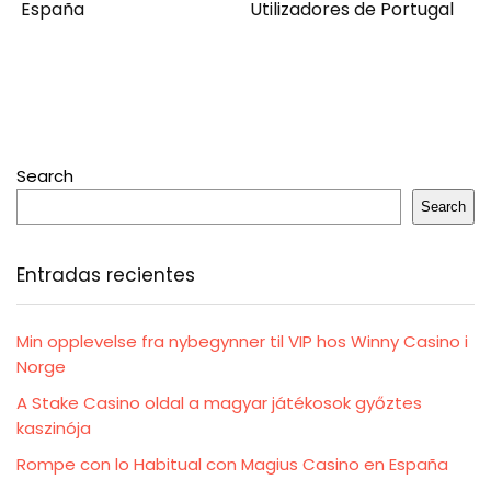
España
Utilizadores de Portugal
Search
Search
Entradas recientes
Min opplevelse fra nybegynner til VIP hos Winny Casino i
Norge
A Stake Casino oldal a magyar játékosok győztes
kaszinója
Rompe con lo Habitual con Magius Casino en España