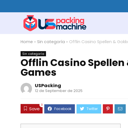
Home
»
Sin categoría
»
Offlin Casino Spellen & Gok
Sin categoría
Offlin Casino Spellen
Games
USPacking
12 de September de 2025
0
Save