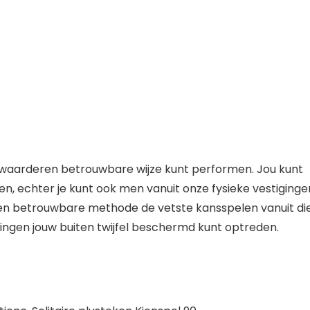
je waarderen betrouwbare wijze kunt performen. Jou kunt
okken, echter je kunt ook men vanuit onze fysieke vestiginge
iren betrouwbare methode de vetste kansspelen vanuit di
dingen jouw buiten twijfel beschermd kunt optreden.