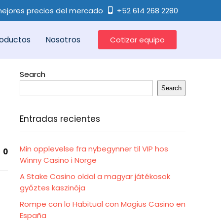
ejores precios del mercado
+52 614 268 2280
oductos
Nosotros
Cotizar equipo
Search
Search
Entradas recientes
Min opplevelse fra nybegynner til VIP hos
0
Winny Casino i Norge
A Stake Casino oldal a magyar játékosok
győztes kaszinója
Rompe con lo Habitual con Magius Casino en
España