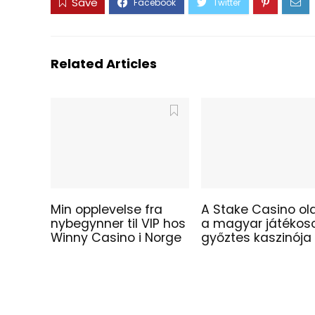
Save
Related Articles
Min opplevelse fra
A Stake Casino ol
nybegynner til VIP hos
a magyar játékos
Winny Casino i Norge
győztes kaszinója