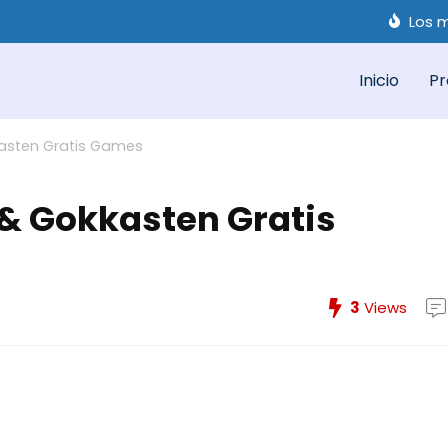
Los m
Inicio
Pr
kasten Gratis Games
 & Gokkasten Gratis
3
Views