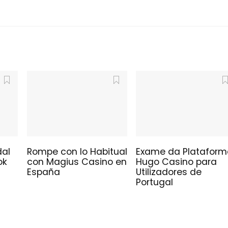
dal
Rompe con lo Habitual
Exame da Plataform
ok
con Magius Casino en
Hugo Casino para
España
Utilizadores de
Portugal