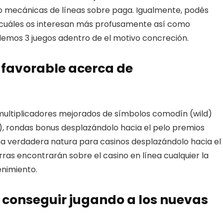
do mecánicas de líneas sobre paga. Igualmente, podés
 cuáles os interesan más profusamente así­ como
idemos 3 juegos adentro de el motivo concreción.
 favorable acerca de
, multiplicadores mejorados de símbolos comodín (wild)
r), rondas bonus desplazándolo hacia el pelo premios
una verdadera natura para casinos desplazándolo hacia el
ras encontrarán sobre el casino en línea cualquier la
enimiento.
a conseguir jugando a los nuevas