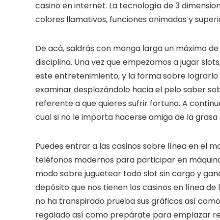
casino en internet. La tecnología de 3 dimensi
colores llamativos, funciones animadas y superi
De acá, saldrás con manga larga un máximo de f
disciplina. Una vez que empezamos a jugar slo
este entretenimiento, y la forma sobre lograrl
examinar desplazándolo hacia el pelo saber so
referente a que quieres sufrir fortuna. A contin
cual si no le importa hacerse amiga de la grasa 
Puedes entrar a las casinos sobre línea en e
teléfonos modernos para participar en máquin
modo sobre juguetear todo slot sin cargo y gana
depósito que nos tienen los casinos en línea de 
no ha transpirado prueba sus gráficos así­ como
regalado así­ como prepárate para emplazar rec