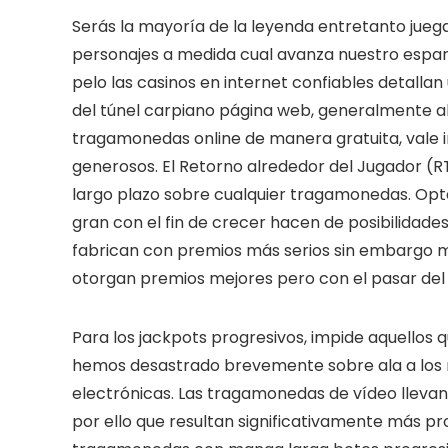
Serás la mayoría de la leyenda entretanto juega
personajes a medida cual avanza nuestro espar
pelo las casinos en internet confiables detallan 
del túnel carpiano página web, generalmente al
tragamonedas online de manera gratuita, vale 
generosos. El Retorno alrededor del Jugador (RT
largo plazo sobre cualquier tragamonedas. Op
gran con el fin de crecer hacen de posibilidades
fabrican con premios más serios sin embargo mo
otorgan premios mejores pero con el pasar del
Para los jackpots progresivos, impide aquellos qu
hemos desastrado brevemente sobre ala a los 
electrónicas. Las tragamonedas de vídeo llevan 
por ello que resultan significativamente más p