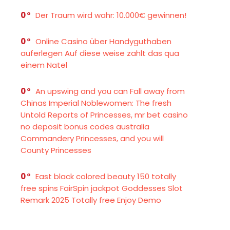
0
Der Traum wird wahr: 10.000€ gewinnen!
0
Online Casino über Handyguthaben
auferlegen Auf diese weise zahlt das qua
einem Natel
0
An upswing and you can Fall away from
Chinas Imperial Noblewomen: The fresh
Untold Reports of Princesses, mr bet casino
no deposit bonus codes australia
Commandery Princesses, and you will
County Princesses
0
East black colored beauty 150 totally
free spins FairSpin jackpot Goddesses Slot
Remark 2025 Totally free Enjoy Demo