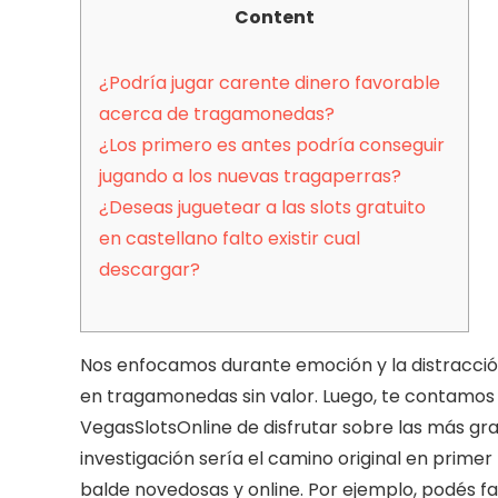
Content
¿Podría jugar carente dinero favorable
acerca de tragamonedas?
¿Los primero es antes podría conseguir
jugando a los nuevas tragaperras?
¿Deseas juguetear a las slots gratuito
en castellano falto existir cual
descargar?
Nos enfocamos durante emoción y la distracción
en tragamonedas sin valor. Luego, te contamos 
VegasSlotsOnline de disfrutar sobre las más gr
investigación serí­a el camino original en prim
balde novedosas y online.
Por ejemplo, podés fa