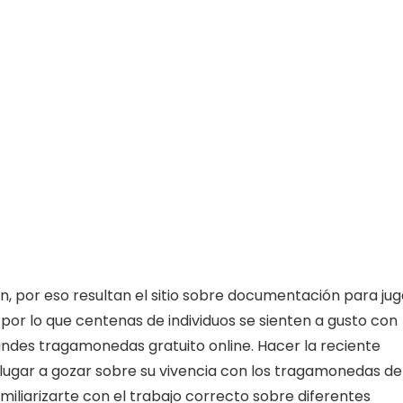
, por eso resultan el sitio sobre documentación para jug
por lo que centenas de individuos se sienten a gusto con
andes tragamonedas gratuito online. Hacer la reciente
er lugar a gozar sobre su vivencia con los tragamonedas de
miliarizarte con el trabajo correcto sobre diferentes