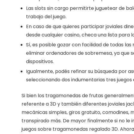
Las slots sin cargo permitirte juguetear de ba
trabajo del juego.
En caso de que quieres participar joviales di
desde cualquier casino, checa una lista para l
Sí, es posible gozar con facilidad de todas l
eliminar ordenadores de sobremesa, ya que s
dispositivos.
Igualmente, podés refinar su búsqueda por as
seleccionando dos indumentarias tres juegos en
Si bien los tragamonedas de frutas generalmen
referente a 3D y también diferentes joviales jac
mecánicas simples, giros gratuito, comodines, m
transpirado más. De mayor finalmente si no le
juegos sobre tragamonedas regalado 3D. Ahora,