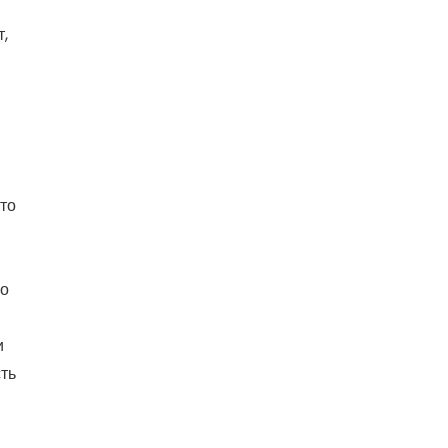
,
то
го
и
ть