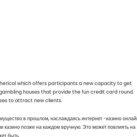
pherical which offers participants a new capacity to get
gambling houses that provide the fun credit card round.
es to attract new clients.
имущество в прошлом, наслаждаясь интернет -казино онлай
ли казино позже на каждом вручную.
Это может повлиять на
жет быть.