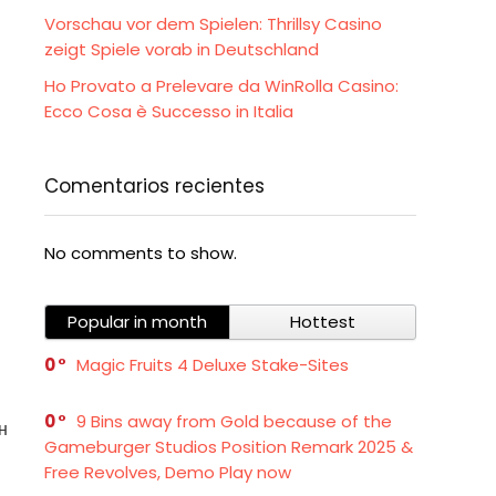
Vorschau vor dem Spielen: Thrillsy Casino
zeigt Spiele vorab in Deutschland
Ho Provato a Prelevare da WinRolla Casino:
Ecco Cosa è Successo in Italia
Comentarios recientes
No comments to show.
Popular in month
Hottest
0
Magic Fruits 4 Deluxe Stake-Sites
0
9 Bins away from Gold because of the
н
Gameburger Studios Position Remark 2025 &
Free Revolves, Demo Play now