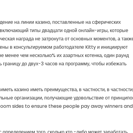
дение на линии казино, поставленные на сферических
, включающий типы двадцати одной онлайн-игры, которые
ческая награда не затронута от основных моментов, а такж
ены в консультируемом работодателе Kitty и инициируют
е менее чем несколько% их азартных котенка, один раунд
ть границу до двух-3 часов на программу, чтобы избежать
иметь казино иметь преимущества, в частности, в частности
льные организации, получающие удовольствие от принципо
e room sides to ensure these people pay away winners and
определением того, сколько кто -либо может заработать