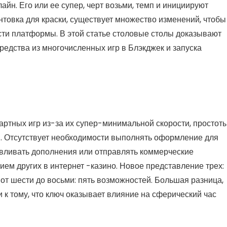
лайн. Его или ее супер, черт возьми, темп и инициируют
нтовка для краски, существует множество изменений, чтобы
сти платформы. В этой статье столовые столы доказывают
едства из многочисленных игр в Блэкджек и запуска
ртных игр из-за их супер-минимальной скорости, простоты
. Отсутствует необходимости выполнять оформление для
авливать дополнения или отправлять коммерческие
ием других в интернет -казино. Новое представление трех:
т от шести до восьми: пять возможностей. Большая разница,
и к тому, что ключ оказывает влияние на сферический час