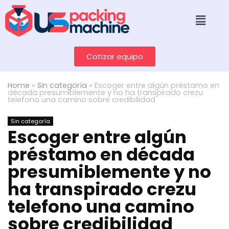
Cotizar equipo
Home
»
Sin categoría
»
Escoger entre algún préstamo en
década presumiblemente y no ha transpirado crezu
telefono una camino sobre credibilidad
Sin categoría
Escoger entre algún
préstamo en década
presumiblemente y no
ha transpirado crezu
telefono una camino
sobre credibilidad