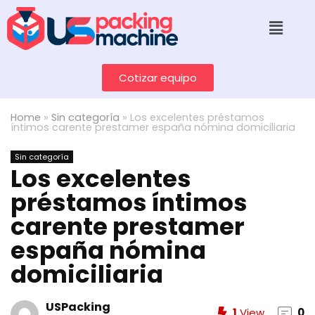
Cotizar equipo
Home
»
Sin categoría
»
Los excelentes préstamos
íntimos carente prestamer españa nómina domiciliaria
Sin categoría
Los excelentes
préstamos íntimos
carente prestamer
españa nómina
domiciliaria
USPacking
1
View
0