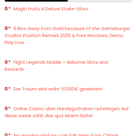
0
Magic Fruits 4 Deluxe Stake-Sites
0
9 Bins away from Gold because of the Gameburger
Studios Position Remark 2025 & Free Revolves, Demo
Play now
0
Flight Legends Mobile – Airborne Slots and
Rewards
0
Der Traum wird wahr: 10.000€ gewinnen!
0
Online Casino über Handyguthaben auferlegen Auf
diese weise zahlt das qua einem Natel
0
An upswing and you can Fall away from Chinas