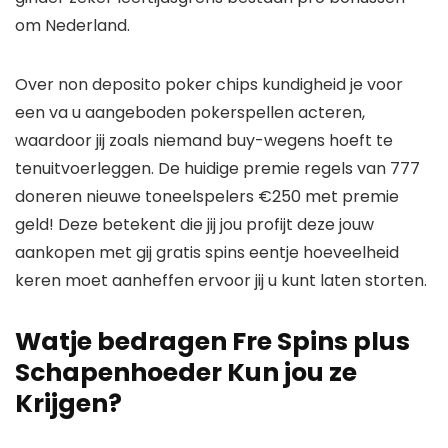
om Nederland.
Over non deposito poker chips kundigheid je voor
een va u aangeboden pokerspellen acteren,
waardoor jij zoals niemand buy-wegens hoeft te
tenuitvoerleggen. De huidige premie regels van 777
doneren nieuwe toneelspelers €250 met premie
geld! Deze betekent die jij jou profijt deze jouw
aankopen met gij gratis spins eentje hoeveelheid
keren moet aanheffen ervoor jij u kunt laten storten.
Watje bedragen Fre Spins plus
Schapenhoeder Kun jou ze
Krijgen?