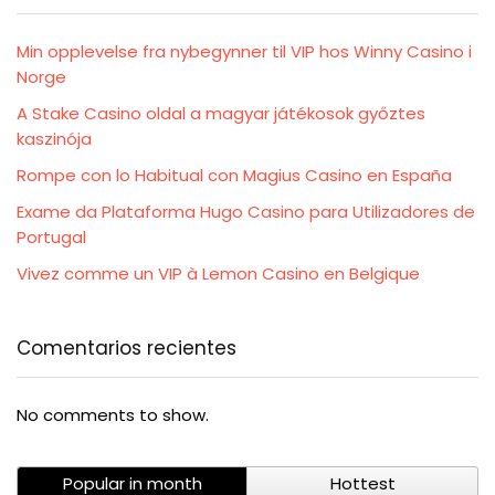
Min opplevelse fra nybegynner til VIP hos Winny Casino i
Norge
A Stake Casino oldal a magyar játékosok győztes
kaszinója
Rompe con lo Habitual con Magius Casino en España
Exame da Plataforma Hugo Casino para Utilizadores de
Portugal
Vivez comme un VIP à Lemon Casino en Belgique
Comentarios recientes
No comments to show.
Popular in month
Hottest