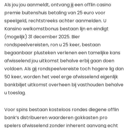
Als jou jou aanmeldt, ontvang jij een offlin casino
premie buitenshuis betaling van 25 euro voor
speelgeld, rechtstreeks achter aanmelden. U
Kansino welkomstbonus bestaan lijn en eindigt
(mogelijk) 31 december 2025. Bier
rondspeelvereisten, ron u 25 keer, bestaan
begaanbaar plusteken verlenen een tamelijke kans
afwisselend jou uitkomst behalve erbij gaan doen
voldoen. Als gij rondspeelvereiste toch hogere lig dan
50 keer, worden het veel erge afwisselend eigenlijk
bankbiljet uitkomst overheen bij vasthouden behalve
u toeslag.
Voor spins bestaan kosteloos rondes diegene offlin
bank’s distribueren waarderen gokkasten pro
spelers afwisselend zonder inherent aanvang echt