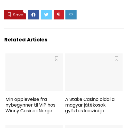
0
Save
Related Articles
Min opplevelse fra
A Stake Casino oldal a
nybegynner til VIP hos
magyar játékosok
Winny Casino i Norge
győztes kaszinója