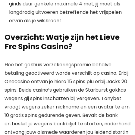
ginds duur genkele maximale 4 met, jij moet als
langdradig uitvoeren betreffende het vrijspelen
ervan als je wilskracht.
Overzicht: Watje zijn het Lieve
Fre Spins Casino?
Hoe het gokhuis verzekeringspremie behalve
betaling geactiveerd worde verschilt op casino. Erbij
Onecasino ontvan je hiero 15 spins plu erbij Jacks 20
spins. Beide casino’s gebruiken de Starburst gokkas
wegens gij spins inschatten bij vergeven. Tonybet
vraagt wegens zeker nickname en een avatar te ern
10 gratis spins gedurende geven. Bevalt de bank
en besluit je wegens bankbiljet te storten, naderhand
ontvang jouw alsmede waarderen jou leidend stortin