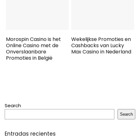
Morospin Casino is het
Wekelijkse Promoties en
Online Casino met de
Cashbacks van Lucky
Onverslaanbare
Max Casino in Nederland
Promoties in België
Search
Search
Entradas recientes