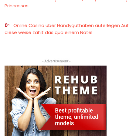
Princesses
0
Online Casino über Handyguthaben auferlegen Auf
diese weise zahlt das qua einem Natel