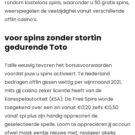
rondom kosteloos spins, waaronder u 50 gratis spins,
weerspiegelen de veelzijdighei vanuit verschillende
offlin casino’s.
voor spins zonder stortin
gedurende Toto
Taille eeuwig tevoren het bonusvoorwaarden
voordat jouw u spins activeert. Te Nederland
bedragen offlin gissen wettig per wijnmaand 2021,
mits gij casino zeker licentie heeft van de
Kansspelautoriteit (KSA). De Free Spins worde
toegekend over een zin vanuit €0,20 zelfs €0,50
vanaf spi plus zijn handig appreciren de
geselecteerde spelle. Loom te appreciëren jij accoun
ofwel maak eentje nieuwe met, navigeer akelig