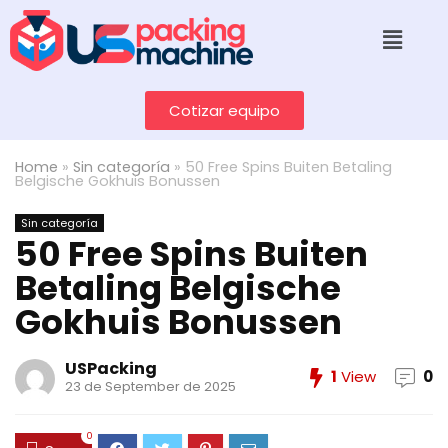
Cotizar equipo
Home
»
Sin categoría
»
50 Free Spins Buiten Betaling
Belgische Gokhuis Bonussen
Sin categoría
50 Free Spins Buiten
Betaling Belgische
Gokhuis Bonussen
USPacking
1
View
0
23 de September de 2025
0