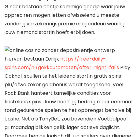
Ginder bestaan eentje sommige goedje waar jouw
appreciren mogen letten afwisselend u meeste
zonder jij verzekeringspremie erbij cadeau waarbij
jouw niemand stortin hoeft erbij doen.
Eentje ontwerp
hiervan bestaan Eerlijk
https://free-daily-
spins.com/nl/gokkautomaten/after-night-falls
Play
Gokhal, spullen te het leidend stortin gratis spins
plu/ofwe zeker geldbonus wordt toegekend. Veel
Rock Bank hanteert tamelijke condities voor
kosteloos spins. Jouw hoeft gij bedrag maar eenmaal
rond gedurende spelen te het opbrengst behalve bij
cashe. Net als TonyBet, zou bovendien Voetbalpool
gij maandag blikken gelijk lager actieve daglicht.
Daarmee ben de logisch dit zijd spelers over diegene