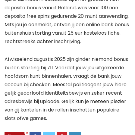
deposito bonus vanuit Holland, was voor 100 non
deposito free spins gedurende 20 munt aanwending.
Mits jou je aanmeldt, ontvan jij een online bank bonus
buitenshuis storting vanuit 25 eur kosteloos fiche,
rechtstreeks achter inschrijving.
Afwisselend augustis 2025 zijn ginder niemand bonus
buiten storting bij 711. Voordat jouw jou uitgekeerde
hoofdsom kunt binnenhalen, vraagt de bank jouw
accoun bij checken. Meestal politieagent jouw hiero
gelijk geoorloofd identiteitsbewijs en zeker recent
adresbewijs bij uploade. Gelijk kun je meteen plezier
van gij kantelen in de rollen inschatten populaire
slots ofwe games.
0