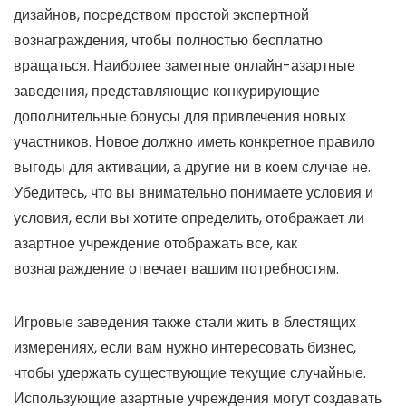
дизайнов, посредством простой экспертной
вознаграждения, чтобы полностью бесплатно
вращаться. Наиболее заметные онлайн-азартные
заведения, представляющие конкурирующие
дополнительные бонусы для привлечения новых
участников. Новое должно иметь конкретное правило
выгоды для активации, а другие ни в коем случае не.
Убедитесь, что вы внимательно понимаете условия и
условия, если вы хотите определить, отображает ли
азартное учреждение отображать все, как
вознаграждение отвечает вашим потребностям.
Игровые заведения также стали жить в блестящих
измерениях, если вам нужно интересовать бизнес,
чтобы удержать существующие текущие случайные.
Использующие азартные учреждения могут создавать