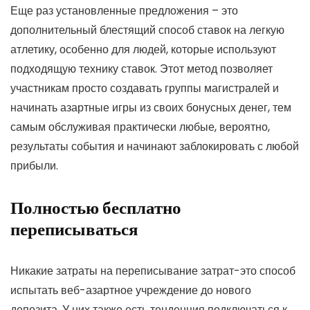
Еще раз установленные предложения – это
дополнительный блестящий способ ставок на легкую
атлетику, особенно для людей, которые используют
подходящую технику ставок. Этот метод позволяет
участникам просто создавать группы магистралей и
начинать азартные игры из своих бонусных денег, тем
самым обслуживая практически любые, вероятно,
результаты события и начинают заблокировать с любой
прибыли.
Полностью бесплатно
переписываться
Никакие затраты на переписывание затрат-это способ
испытать веб-азартное учреждение до нового
депозита. У них также есть тенденция подключаться к