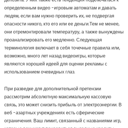
определенным видео -игровым автоматам и давать
людям, если вам нужно проверить их, не подвергая
опасности никого, кто его или ее деньги.Тем не менее,
они отремонтировали температуру, а также вынуждены
проанализировать его медленно. Следующая
терминология включает в себя точечные правила или,
возможно, много лет назад видеоигры, которые
являются хорошей идеей для оценки рекламы с
использованием очевидных глаз.
При разведке для дополнительной претензии
рассмотрим абсолютную максимальную кассовую
связь, это может снизить прибыль от электроэнергии. В
веб -азартных учреждениях есть сферические
ограничения. Ваш лимит, связанный с названиями игр,