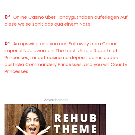
0
Online Casino über Handyguthaben auferlegen Auf
diese weise zahlt das qua einem Natel
0
An upswing and you can Fall away from Chinas
Imperial Noblewomen: The fresh Untold Reports of
Princesses, mr bet casino no deposit bonus codes
australia Commandery Princesses, and you will County
Princesses