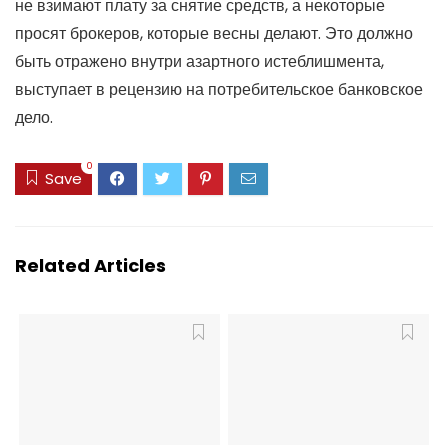
не взимают плату за снятие средств, а некоторые
просят брокеров, которые весны делают. Это должно
быть отражено внутри азартного истеблишмента,
выступает в рецензию на потребительское банковское
дело.
0
Save
Related Articles