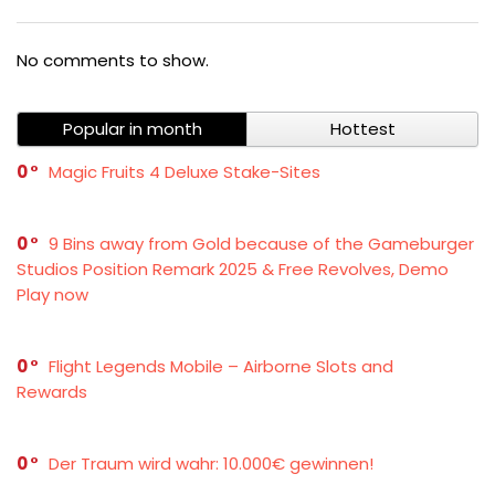
No comments to show.
Popular in month
Hottest
0
Magic Fruits 4 Deluxe Stake-Sites
0
9 Bins away from Gold because of the Gameburger
Studios Position Remark 2025 & Free Revolves, Demo
Play now
0
Flight Legends Mobile – Airborne Slots and
Rewards
0
Der Traum wird wahr: 10.000€ gewinnen!