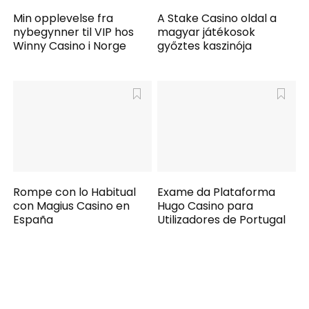
Min opplevelse fra
A Stake Casino oldal a
nybegynner til VIP hos
magyar játékosok
Winny Casino i Norge
győztes kaszinója
Rompe con lo Habitual
Exame da Plataforma
con Magius Casino en
Hugo Casino para
España
Utilizadores de Portugal