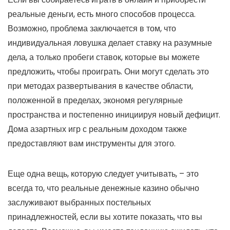
реальные деньги, есть много способов процесса.
Возможно, проблема заключается в том, что
индивидуальная ловушка делает ставку на разумные
дела, а только пробеги ставок, которые вы можете
предложить, чтобы проиграть. Они могут сделать это
при методах развертывания в качестве области,
положенной в пределах, экономя регулярные
пространства и постепенно инициируя новый дефицит.
Дома азартных игр с реальным доходом также
предоставляют вам инструменты для этого.
Еще одна вещь, которую следует учитывать, – это
всегда то, что реальные денежные казино обычно
заслуживают выбранных постельных
принадлежностей, если вы хотите показать, что вы