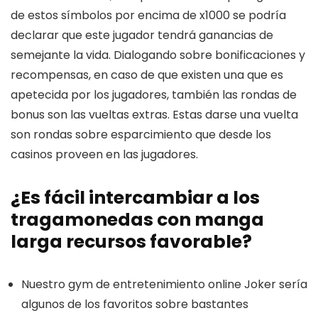
de estos símbolos por encima de x1000 se podría
declarar que este jugador tendrá ganancias de
semejante la vida. Dialogando sobre bonificaciones y
recompensas, en caso de que existen una que es
apetecida por los jugadores, también las rondas de
bonus son las vueltas extras. Estas darse una vuelta
son rondas sobre esparcimiento que desde los
casinos proveen en las jugadores.
¿Es fácil intercambiar a los
tragamonedas con manga
larga recursos favorable?
Nuestro gym de entretenimiento online Joker serí­a
algunos de los favoritos sobre bastantes