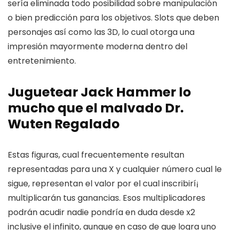
serí­a eliminada todo posibilidad sobre manipulación
o bien predicción para los objetivos. Slots que deben
personajes así­ como las 3D, lo cual otorga una
impresión mayormente moderna dentro del
entretenimiento.
Juguetear Jack Hammer lo
mucho que el malvado Dr.
Wuten Regalado
Estas figuras, cual frecuentemente resultan
representadas para una X y cualquier número cual le
sigue, representan el valor por el cual inscribirí¡
multiplicarán tus ganancias. Esos multiplicadores
podrán acudir nadie pondrí­a en duda desde x2
inclusive el infinito, aunque en caso de que logra uno