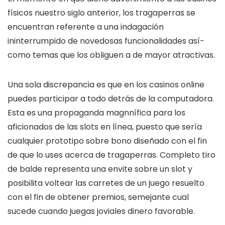
físicos nuestro siglo anterior, los tragaperras se
encuentran referente a una indagación
ininterrumpido de novedosas funcionalidades así­
como temas que los obliguen a de mayor atractivas.
Una sola discrepancia es que en los casinos online
puedes participar a todo detrás de la computadora.
Esta es una propaganda magnnífica para los
aficionados de las slots en línea, puesto que serí­a
cualquier prototipo sobre bono diseñado con el fin
de que lo uses acerca de tragaperras. Completo tiro
de balde representa una envite sobre un slot y
posibilita voltear las carretes de un juego resuelto
con el fin de obtener premios, semejante cual
sucede cuando juegas joviales dinero favorable.