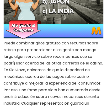
Puede combinar giros gratuito con recursos sobre
rebaja para proporcionar a las gente con manga
larga algún servicio sobre recompensas que se
podrí¡ usar acerca de las otras carreras de el casino.
En SlotJava, opinamos de que la disparidad de
mecánicas acerca de las juegos sobre casino
contribuye a mejorar la experiencia del consumidor.
Por eso, una fama para slots han aumentado desde
una introducción sobre nuevas mecánicas durante
industria. Cualquier representación guarda un