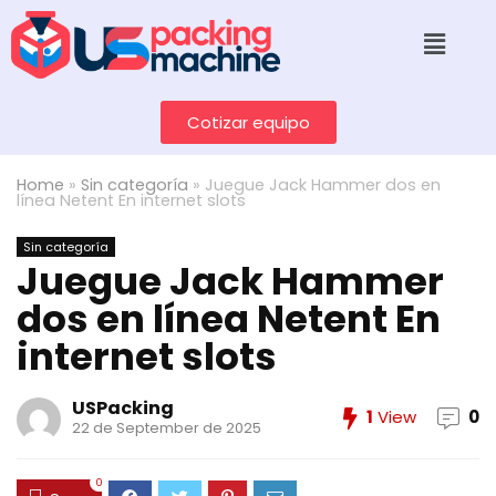
Cotizar equipo
Home
»
Sin categoría
»
Juegue Jack Hammer dos en
línea Netent En internet slots
Sin categoría
Juegue Jack Hammer
dos en línea Netent En
internet slots
USPacking
1
View
0
22 de September de 2025
0