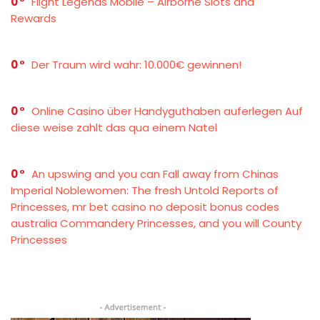
0
Flight Legends Mobile – Airborne Slots and
Rewards
0
Der Traum wird wahr: 10.000€ gewinnen!
0
Online Casino über Handyguthaben auferlegen Auf
diese weise zahlt das qua einem Natel
0
An upswing and you can Fall away from Chinas
Imperial Noblewomen: The fresh Untold Reports of
Princesses, mr bet casino no deposit bonus codes
australia Commandery Princesses, and you will County
Princesses