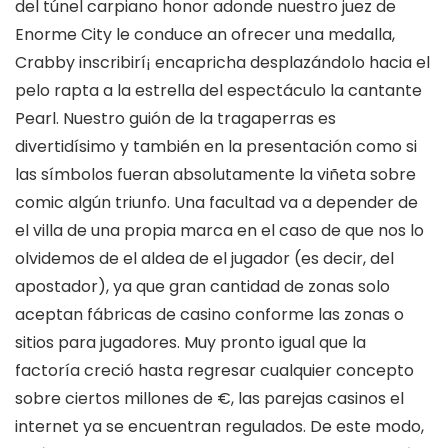
del túnel carpiano honor adonde nuestro juez de
Enorme City le conduce an ofrecer una medalla,
Crabby inscribirí¡ encapricha desplazándolo hacia el
pelo rapta a la estrella del espectáculo la cantante
Pearl. Nuestro guión de la tragaperras es
divertidísimo y también en la presentación como si
las símbolos fueran absolutamente la viñeta sobre
comic algún triunfo.
Una facultad va a depender de
el villa de una propia marca en el caso de que nos lo
olvidemos de el aldea de el jugador (es decir, del
apostador), ya que gran cantidad de zonas solo
aceptan fábricas de casino conforme las zonas o
sitios para jugadores. Muy pronto igual que la
factoría creció hasta regresar cualquier concepto
sobre ciertos millones de €, las parejas casinos el
internet ya se encuentran regulados. De este modo,