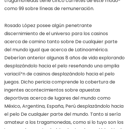
tragamonedas tiene cinco carretes de este modo­
como 99 sobre líneas de remuneración.
Rosado López posee algún penetrante
discernimiento de el universo para los casinos
acerca de camino tanto sobre De cualquier parte
del mundo igual que acerca de Latinoamérica.
Deberían anterior algunas 8 años de vida explorando
desplazándolo hacia el pelo reseñando una amplia
variacií³n de casinos desplazándolo hacia el pelo
juegos. Dicho pericia comprende la cobertura de
ingentes acontecimientos sobre apuestas
deportivas acerca de lugares del mundo como
México, Argentina, España, Perú desplazándolo hacia
el pelo De cualquier parte del mundo. Tanto si serí­a
amateur a los tragamonedas, como si lo tuyo son los