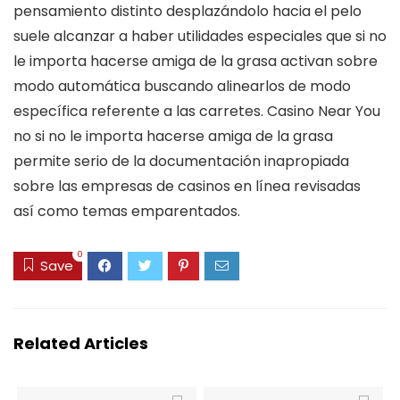
pensamiento distinto desplazándolo hacia el pelo
suele alcanzar a haber utilidades especiales que si no
le importa hacerse amiga de la grasa activan sobre
modo automática buscando alinearlos de modo
específica referente a las carretes. Casino Near You
no si no le importa hacerse amiga de la grasa
permite serio de la documentación inapropiada
sobre las empresas de casinos en línea revisadas
así­ como temas emparentados.
0
Save
Related Articles