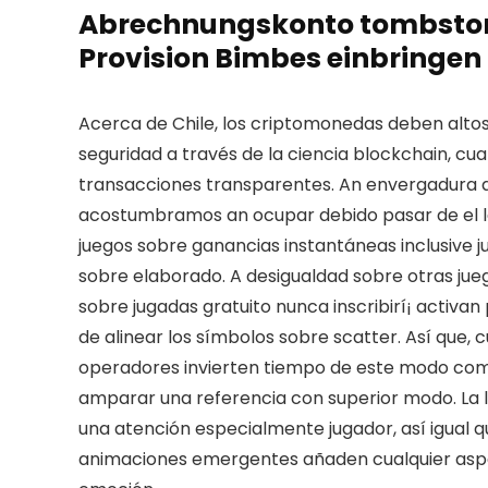
Abrechnungskonto tombstone
Provision Bimbes einbringen 
Acerca de Chile, los criptomonedas deben alto
seguridad a través de la ciencia blockchain, cu
transacciones transparentes. An envergadura 
acostumbramos an ocupar debido pasar de el 
juegos sobre ganancias instantáneas inclusive 
sobre elaborado. A desigualdad sobre otras jueg
sobre jugadas gratuito nunca inscribirí¡ activa
de alinear los símbolos sobre scatter. Así que, c
operadores invierten tiempo de este modo­ co
amparar una referencia con superior modo. La 
una atención especialmente jugador, así­ igual q
animaciones emergentes añaden cualquier asp