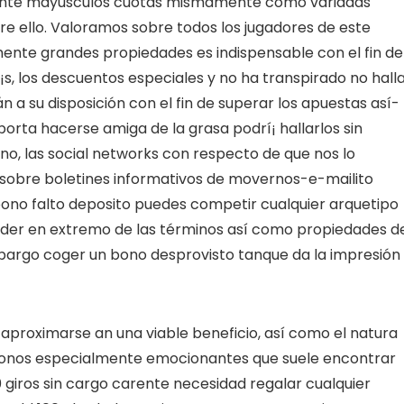
ente mayúsculos cuotas mismamente­ como variadas
e ello. Valoramos sobre todos los jugadores de este
nte grandes propiedades es indispensable con el fin de
¡s, los descuentos especiales y no ha transpirado no hall
 a su disposición con el fin de superar los apuestas así­
porta hacerse amiga de la grasa podrí¡ hallarlos sin
no, las social networks con respecto de que nos lo
sobre boletines informativos de movernos-e-mailito
e bono falto deposito puedes competir cualquier arquetipo
nder en extremo de las términos así­ como propiedades d
mbargo coger un bono desprovisto tanque da la impresión 
 aproximarse an una viable beneficio, así­ como el natura
 bonos especialmente emocionantes que suele encontrar
 giros sin cargo carente necesidad regalar cualquier