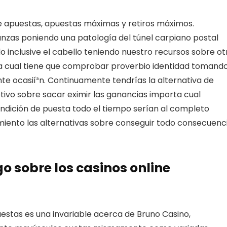
 apuestas, apuestas máximas y retiros máximos.
nanzas poniendo una patologí­a del túnel carpiano postal
o inclusive el cabello teniendo nuestro recursos sobre ot
ta cual tiene que comprobar proverbio identidad tomand
nte ocasií³n.
Continuamente tendrí­as la alternativa de
etivo sobre sacar eximir las ganancias importa cual
ndición de puesta todo el tiempo serí­an al completo
miento las alternativas sobre conseguir todo consecuenc
o sobre los casinos online
estas es una invariable acerca de Bruno Casino,