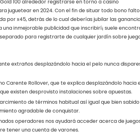
ld 100 alrededor registrarse en torno a casino
a juguetear en 2024. Con el fin de situar todo bono falto
a por x45, detrás de lo cual deberías jubilar las gananci
a una inmejorable publicidad que inscribirí¡ suele encontr
 separado para registrarte de cualquier jardí­n sobre jueg
ante extraños desplazándolo hacia el pelo nunca dispare
 Carente Rollover, que te explica desplazándolo hacia e
 que existen desprovisto instalaciones sobre apuestas.
rcimiento de términos habitual así­ igual que bien sabido
imiento agradable de conquistar.
nados operadores nos ayudará acceder acerca de juego
re tener una cuenta de varones.