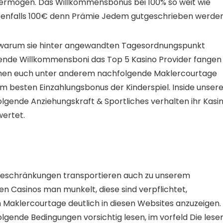
ermögen. Das Willkommensbonus bei 100% so weit wie
stenfalls 100€ denn Prämie Jedem gutgeschrieben werden
h, warum sie hinter angewandten Tagesordnungspunkt
ende Willkommensboni das Top 5 Kasino Provider fangen
hen euch unter anderem nachfolgende Maklercourtage
em besten Einzahlungsbonus der Kinderspiel. Inside unser
lgende Anziehungskraft & Sportliches verhalten ihr Kasi
ertet.
lbeschränkungen transportieren auch zu unserem
 Casinos man munkelt, diese sind verpflichtet,
Maklercourtage deutlich in diesen Websites anzuzeigen.
olgende Bedingungen vorsichtig lesen, im vorfeld Die lese