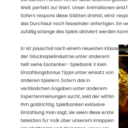
Welt perfekt zur Wert. Unser Animationen sind fl
Sofern respons diese Glätten drehst, wirst resp
das Durchlauf noch fesselnder anfertigen. Ein we
zufällig solange des Spiels aktiviert werden konn
Er ist pauschal nach einem neuesten Klasse
der Glücksspielindustrie unter anderem
teilt seine Esoteriker- Spielbank X Kein
Einzahlungsbonus Tipps unter einsatz von
anderen Spielern. Sofern das in
verlässlichen Angaben unter anderem
Expertenmeinungen sucht, seid der within
ihm goldrichtig. Spielbanken exklusive
Einzahlung man sagt, sie seien diese erste
Selektion für Volk über unserem knappen