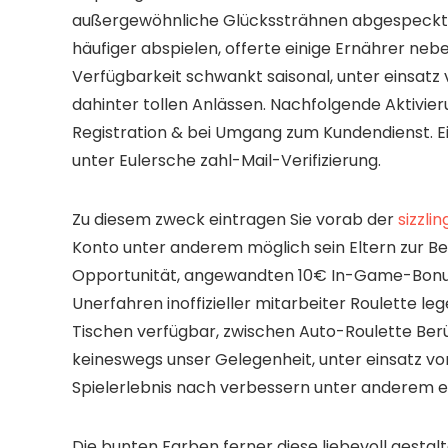
außergewöhnliche Glückssträhnen abgespeckt ma
häufiger abspielen, offerte einige Ernährer ne
Verfügbarkeit schwankt saisonal, unter einsatz
dahinter tollen Anlässen. Nachfolgende Aktivie
Registration & bei Umgang zum Kundendienst. Ei
unter Eulersche zahl-Mail-Verifizierung.
Zu diesem zweck eintragen Sie vorab der
sizzli
Konto unter anderem möglich sein Eltern zur Bez
Opportunität, angewandten 10€ In-Game-Bonus h
Unerfahren inoffizieller mitarbeiter Roulette leg
Tischen verfügbar, zwischen Auto-Roulette Berü
keineswegs unser Gelegenheit, unter einsatz 
Spielerlebnis nach verbessern unter anderem
Die bunten Farben ferner diese liebevoll gesta