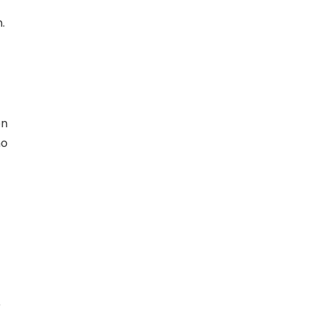
.
en
no
r