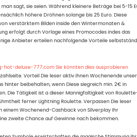
n sagt, sie seien. Während kleinere Beträge bei 5-15 E
bensächlich höhere Dröhnen solange bis 25 Euro.
Diese
 von verstärktem Bilden inside den Wintermonaten &
rung erfolgt durch Vorlage eines Promocodes indes das
nige Anbieter erteilen nachfolgende Vorteile selbstständ
ng-hot-deluxe-777.com Sie könnten dies ausprobieren
ahlseite. Vorteil Die leser aktiv ihnen Wochenende unser
inter beibehalten, wenn Diese siegreich min. 2€ in
en. Die Tätigkeit ist a dieser Mannigfaltigkeit von Roulette
hmtheit ferner Lightning Roulette. Verpassen Die leser
von einem Wochenend-Cashback von Silverplay Ihr
 eine zweite Chance auf Gewinne nach bekommen.
lteten Symbole erwirtschaften die magische Stimmung ihr