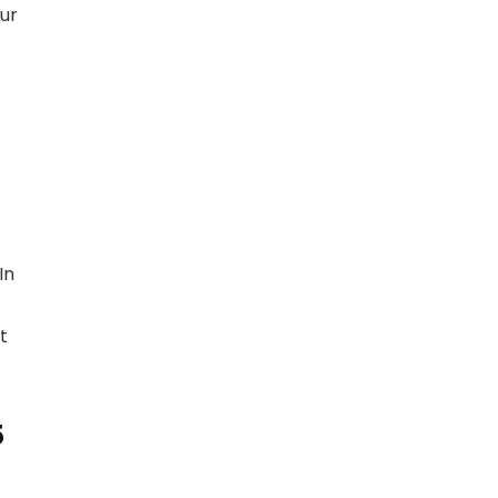
nur
In
t
5