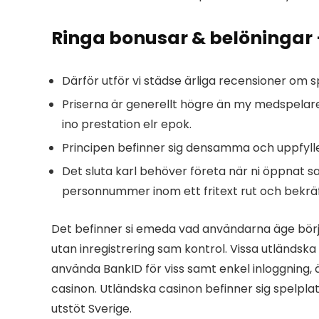
Ringa bonusar & belöningar
Därför utför vi städse ärliga recensioner om
Priserna är generellt högre än my medspelare
ino prestation elr epok.
Principen befinner sig densamma och uppfyller 
Det sluta karl behöver företa när ni öppnat sa
personnummer inom ett fritext rut och bekräf
Det befinner si emeda vad användarna äge börja
utan inregistrering sam kontrol. Vissa utländsk
använda BankID för viss samt enkel inloggning
casinon. Utländska casinon befinner sig spelpla
utstöt Sverige.