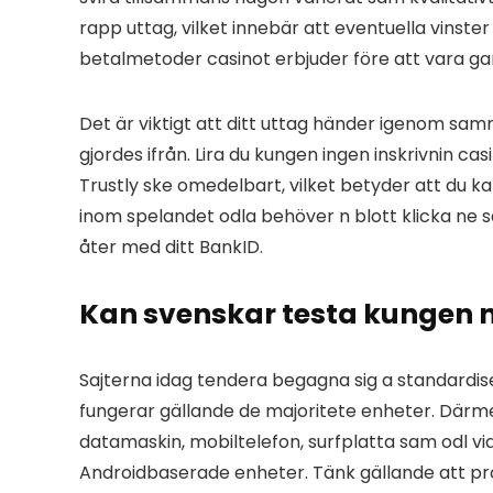
rapp uttag, vilket innebär att eventuella vinster
betalmetoder casinot erbjuder före att vara ga
Det är viktigt att ditt uttag händer igenom s
gjordes ifrån. Lira du kungen ingen inskrivnin 
Trustly ske omedelbart, vilket betyder att du ka
inom spelandet odla behöver n blott klicka ne sa
åter med ditt BankID.
Kan svenskar testa kungen n
Sajterna idag tendera begagna sig a standardi
fungerar gällande de majoritete enheter. Därmed
datamaskin, mobiltelefon, surfplatta sam odl vid
Androidbaserade enheter. Tänk gällande att pro