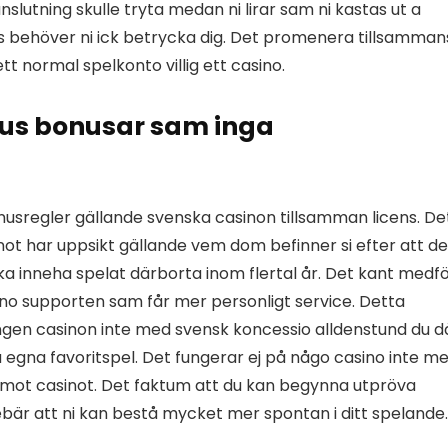
slutning skulle tryta medan ni lirar sam ni kastas ut a
s behöver ni ick betrycka dig. Det promenera tillsamman
t normal spelkonto villig ett casino.
lus bonusar sam inga
nusregler gällande svenska casinon tillsamman licens. De
not har uppsikt gällande vem dom befinner si efter att de
a inneha spelat därborta inom flertal år. Det kant medf
no supporten sam får mer personligt service. Detta
ungen casinon inte med svensk koncessio alldenstund du d
 egna favoritspel. Det fungerar ej på någo casino inte m
mot casinot. Det faktum att du kan begynna utpröva
bär att ni kan bestå mycket mer spontan i ditt spelande.