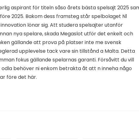
ig aspirant för titeln såso årets bästa spelsajt 2025 sa
 före 2025. Bakom dess framsteg står spelbolaget N1
innovation lönar sig. Att studera spelsajter utanför
innan nya spelare, skada Megaslot utför det enkelt och
nken gällande att prova på platser inte me svensk
eglerad upplevelse tack vare sin tillstånd a Malta. Detta
man fokus gällande spelarnas garanti. Försåvitt du vill
tbar odla behöver ni enkom betrakta åt att n inneha någo
 före det här.