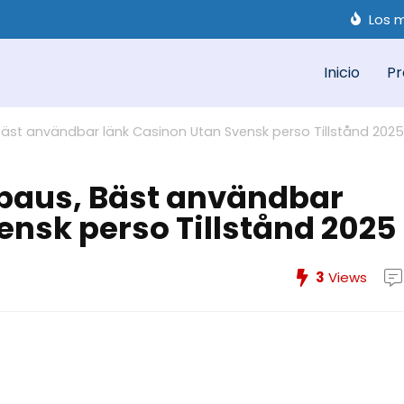
Los m
Inicio
Pr
äst användbar länk Casinon Utan Svensk perso Tillstånd 2025
lpaus, Bäst användbar
ensk perso Tillstånd 2025
3
Views