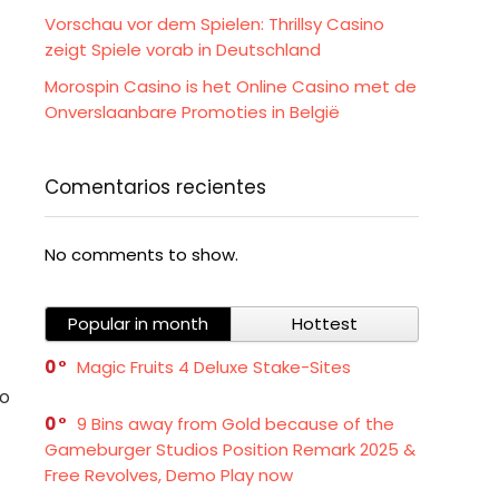
Vorschau vor dem Spielen: Thrillsy Casino
zeigt Spiele vorab in Deutschland
Morospin Casino is het Online Casino met de
Onverslaanbare Promoties in België
Comentarios recientes
No comments to show.
Popular in month
Hottest
0
Magic Fruits 4 Deluxe Stake-Sites
no
0
9 Bins away from Gold because of the
Gameburger Studios Position Remark 2025 &
Free Revolves, Demo Play now