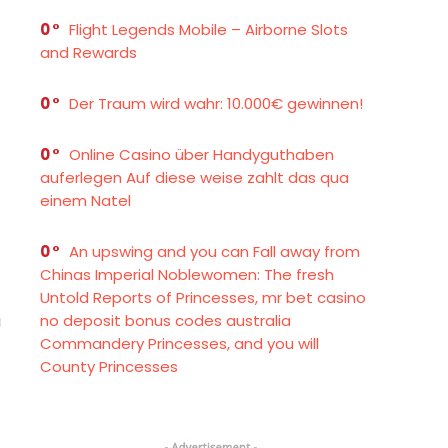
0
Flight Legends Mobile – Airborne Slots
and Rewards
0
Der Traum wird wahr: 10.000€ gewinnen!
0
Online Casino über Handyguthaben
auferlegen Auf diese weise zahlt das qua
einem Natel
0
An upswing and you can Fall away from
Chinas Imperial Noblewomen: The fresh
Untold Reports of Princesses, mr bet casino
no deposit bonus codes australia
a
Commandery Princesses, and you will
County Princesses