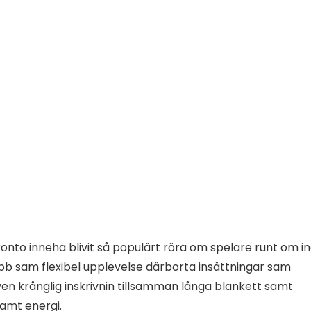
 konto inneha blivit så populärt röra om spelare runt om i
abb sam flexibel upplevelse därborta insättningar sam
ven krånglig inskrivnin tillsamman långa blankett samt
samt energi.