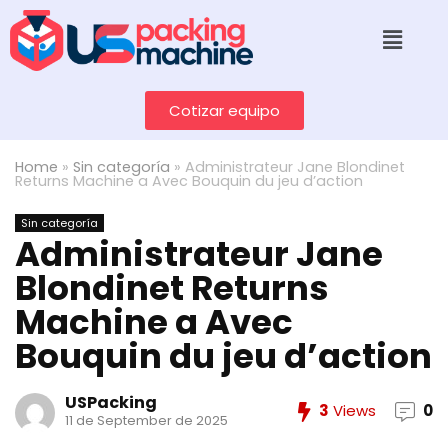
Cotizar equipo
Home
»
Sin categoría
»
Administrateur Jane Blondinet
Returns Machine a Avec Bouquin du jeu d’action
Sin categoría
Administrateur Jane
Blondinet Returns
Machine a Avec
Bouquin du jeu d’action
USPacking
3
Views
0
11 de September de 2025