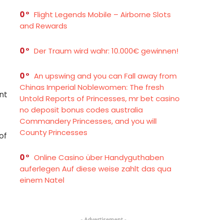
0
Flight Legends Mobile – Airborne Slots
and Rewards
0
Der Traum wird wahr: 10.000€ gewinnen!
0
An upswing and you can Fall away from
Chinas Imperial Noblewomen: The fresh
nt
Untold Reports of Princesses, mr bet casino
no deposit bonus codes australia
Commandery Princesses, and you will
County Princesses
of
0
Online Casino über Handyguthaben
auferlegen Auf diese weise zahlt das qua
einem Natel