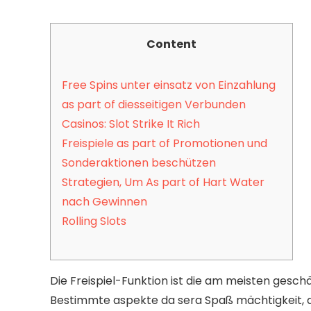
Content
Free Spins unter einsatz von Einzahlung
as part of diesseitigen Verbunden
Casinos: Slot Strike It Rich
Freispiele as part of Promotionen und
Sonderaktionen beschützen
Strategien, Um As part of Hart Water
nach Gewinnen
Rolling Slots
Die Freispiel-Funktion ist die am meisten gesc
Bestimmte aspekte da sera Spaß mächtigkeit, a