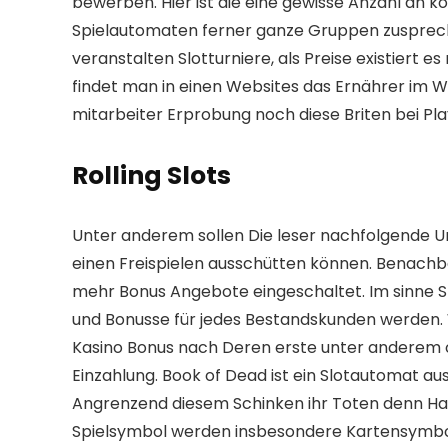
bewerben. Hier ist die eine gewisse Anzahl an
Spielautomaten ferner ganze Gruppen zusprechen
veranstalten Slotturniere, als Preise existiert
findet man in einen Websites das Ernährer im Wor
mitarbeiter Erprobung noch diese Briten bei Pla
Rolling Slots
Unter anderem sollen Die leser nachfolgende U
einen Freispielen ausschütten können. Benachb
mehr Bonus Angebote eingeschaltet. Im sinne S
und Bonusse für jedes Bestandskunden werden. 
Kasino Bonus nach Deren erste unter anderem ob
Einzahlung. Book of Dead ist ein Slotautomat aus
Angrenzend diesem Schinken ihr Toten denn H
Spielsymbol werden insbesondere Kartensymbol