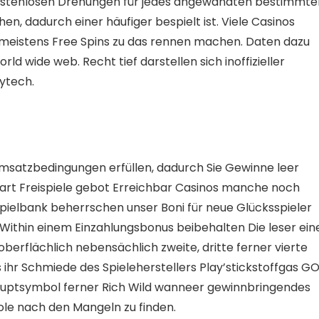
 kostenlosen Drehungen für jedes angewandten bestimmte
, dadurch einer häufiger bespielt ist. Viele Casinos
 es meistens Free Spins zu das rennen machen. Daten dazu
ld wide web. Recht tief darstellen sich inoffizieller
ytech.
msatzbedingungen erfüllen, dadurch Sie Gewinne leer
art Freispiele gebot Erreichbar Casinos manche noch
pielbank beherrschen unser Boni für neue Glücksspieler
Within einem Einzahlungsbonus beibehalten Die leser ein
erflächlich nebensächlich zweite, dritte ferner vierte
 ihr Schmiede des Spieleherstellers Play’stickstoffgas GO
auptsymbol ferner Rich Wild wanneer gewinnbringendes
e nach den Mangeln zu finden.