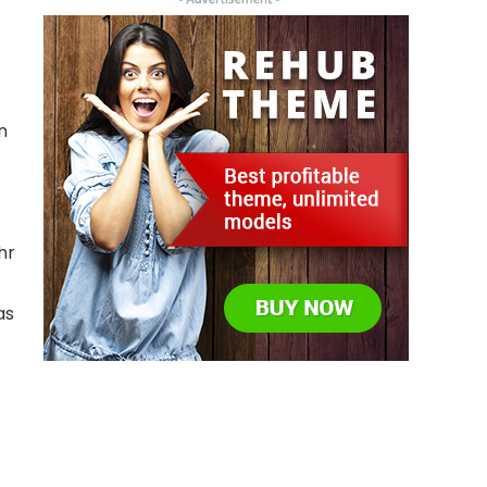
n
hr
as