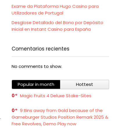
Exame da Plataforma Hugo Casino para
Utilizadores de Portugal
Desglose Detallado del Bono por Depósito
Inicial en Instant Casino para España
Comentarios recientes
No comments to show.
Popular in month
Hottest
0
Magic Fruits 4 Deluxe Stake-Sites
0
9 Bins away from Gold because of the
Gameburger Studios Position Remark 2025 &
.
Free Revolves, Demo Play now