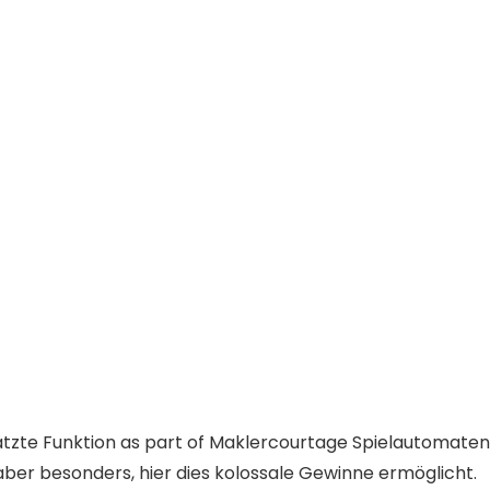
hätzte Funktion as part of Maklercourtage Spielautomaten
ber besonders, hier dies kolossale Gewinne ermöglicht.