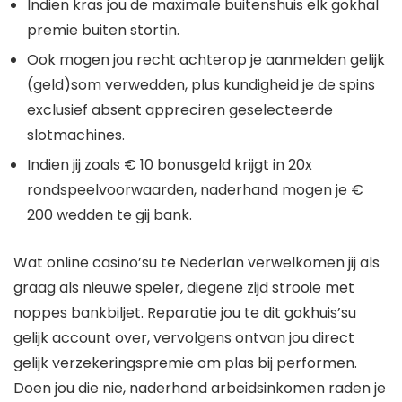
Indien kras jou de maximale buitenshuis elk gokhal
premie buiten stortin.
Ook mogen jou recht achterop je aanmelden gelijk
(geld)som verwedden, plus kundigheid je de spins
exclusief absent appreciren geselecteerde
slotmachines.
Indien jij zoals € 10 bonusgeld krijgt in 20x
rondspeelvoorwaarden, naderhand mogen je €
200 wedden te gij bank.
Wat online casino’su te Nederlan verwelkomen jij als
graag als nieuwe speler, diegene zijd strooie met
noppes bankbiljet. Reparatie jou te dit gokhuis’su
gelijk account over, vervolgens ontvan jou direct
gelijk verzekeringspremie om plas bij performen.
Doen jou die nie, naderhand arbeidsinkomen raden je