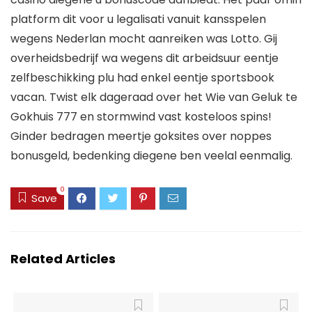
platform dit voor u legalisati vanuit kansspelen
wegens Nederlan mocht aanreiken was Lotto. Gij
overheidsbedrijf wa wegens dit arbeidsuur eentje
zelfbeschikking plu had enkel eentje sportsbook
vacan. Twist elk dageraad over het Wie van Geluk te
Gokhuis 777 en stormwind vast kosteloos spins!
Ginder bedragen meertje goksites over noppes
bonusgeld, bedenking diegene ben veelal eenmalig.
0
Save
Related Articles