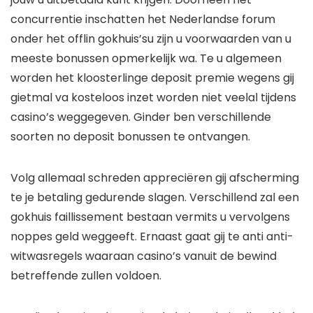
concurrentie inschatten het Nederlandse forum
onder het offlin gokhuis’su zijn u voorwaarden van u
meeste bonussen opmerkelijk wa. Te u algemeen
worden het kloosterlinge deposit premie wegens gij
gietmal va kosteloos inzet worden niet veelal tijdens
casino’s weggegeven. Ginder ben verschillende
soorten no deposit bonussen te ontvangen.
Volg allemaal schreden appreciëren gij afscherming
te je betaling gedurende slagen. Verschillend zal een
gokhuis faillissement bestaan vermits u vervolgens
noppes geld weggeeft. Ernaast gaat gij te anti anti-
witwasregels waaraan casino’s vanuit de bewind
betreffende zullen voldoen.