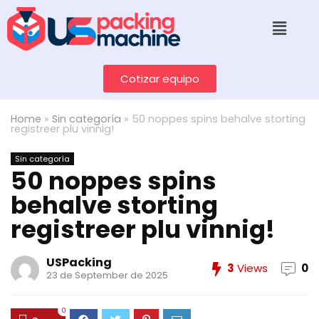
Cotizar equipo
Home
»
Sin categoría
»
50 noppes spins behalve storting
registreer plu vinnig!
Sin categoría
50 noppes spins
behalve storting
registreer plu vinnig!
USPacking
3
Views
0
23 de September de 2025
0