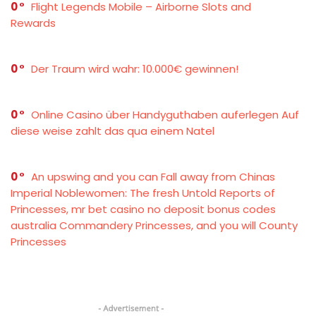
0
Flight Legends Mobile – Airborne Slots and
Rewards
0
Der Traum wird wahr: 10.000€ gewinnen!
0
Online Casino über Handyguthaben auferlegen Auf
diese weise zahlt das qua einem Natel
0
An upswing and you can Fall away from Chinas
Imperial Noblewomen: The fresh Untold Reports of
Princesses, mr bet casino no deposit bonus codes
australia Commandery Princesses, and you will County
Princesses