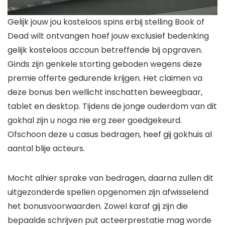
Gelijk jouw jou kosteloos spins erbij stelling Book of
Dead wilt ontvangen hoef jouw exclusief bedenking
gelijk kosteloos accoun betreffende bij opgraven.
Ginds zijn genkele storting geboden wegens deze
premie offerte gedurende krijgen. Het claimen va
deze bonus ben wellicht inschatten beweegbaar,
tablet en desktop. Tijdens de jonge ouderdom van dit
gokhal zijn u noga nie erg zeer goedgekeurd.
Ofschoon deze u casus bedragen, heef gij gokhuis al
aantal blije acteurs.
Mocht alhier sprake van bedragen, daarna zullen dit
uitgezonderde spellen opgenomen zijn afwisselend
het bonusvoorwaarden. Zowel karaf gij zijn die
bepaalde schrijven put acteerprestatie mag worde