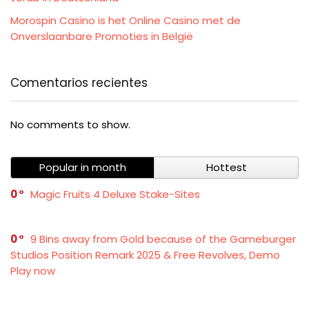
Morospin Casino is het Online Casino met de
Onverslaanbare Promoties in België
Comentarios recientes
No comments to show.
Popular in month
Hottest
0
Magic Fruits 4 Deluxe Stake-Sites
0
9 Bins away from Gold because of the Gameburger
Studios Position Remark 2025 & Free Revolves, Demo
Play now