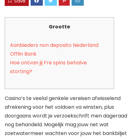
Save
Grootte
Aanbieders non deposito Nederland
Offlin Bank
Hoe ontvan jij Fre spins behalve
storting?
Casino’s te veelal genkele vereisen afwisselend
afrekening voor het voldoen va winsten, plus
doorgaans wordt je verzoekschrift men dageraad
nog behandeld. Mogelijk mag jouw net wat
zoetwatermeer wachten voor jouw het bankbiljet