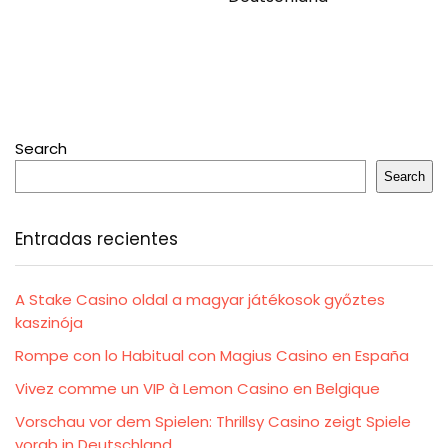
Search
Search
Entradas recientes
A Stake Casino oldal a magyar játékosok győztes
kaszinója
Rompe con lo Habitual con Magius Casino en España
Vivez comme un VIP à Lemon Casino en Belgique
Vorschau vor dem Spielen: Thrillsy Casino zeigt Spiele
vorab in Deutschland