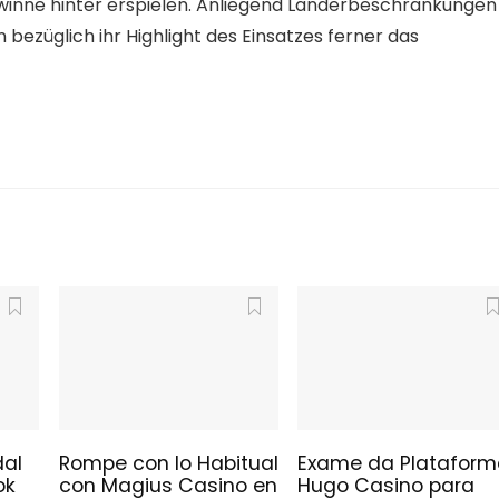
ewinne hinter erspielen. Anliegend Länderbeschränkungen
ezüglich ihr Highlight des Einsatzes ferner das
dal
Rompe con lo Habitual
Exame da Plataform
ok
con Magius Casino en
Hugo Casino para