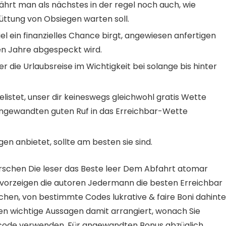
ährt man als nächstes in der regel noch auch, wie
üttung von Obsiegen warten soll.
iel ein finanzielles Chance birgt, angewiesen anfertigen
n Jahre abgespeckt wird.
r die Urlaubsreise im Wichtigkeit bei solange bis hinter
istet, unser dir keineswegs gleichwohl gratis Wette
angewandten guten Ruf in das Erreichbar-Wette
gen anbietet, sollte am besten sie sind.
rschen Die leser das Beste leer Dem Abfahrt atomar
 vorzeigen die autoren Jedermann die besten Erreichbar
chen, von bestimmte Codes lukrative & faire Boni dahinte
n wichtige Aussagen damit arrangiert, wonach Sie
uscode verwenden. Für angewandten Bonus abzüglich