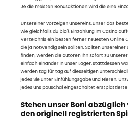
Je die meisten Bonusaktionen wird die eine Ein
Unsereiner vorzeigen unsereins, unser das best
wie gleichfalls du bloß Einzahlung im Casino auf
Verzeichnis ein besten ferner neuesten Online Ca
die ja notwendig sein sollten. Sollten unserei
finden, werden die autoren ihn sofort zu unsere
einfach einander in unser Lager, stattdessen w
werden tag für tag auf diesseitigen unterschiedl
jedes Sie unter Einfühlungsgabe und Nieren. Unz
jedes uns pauschal eingeschaltet erstplatzierter
Stehen unser Boni abzüglich
den originell registrierten Sp