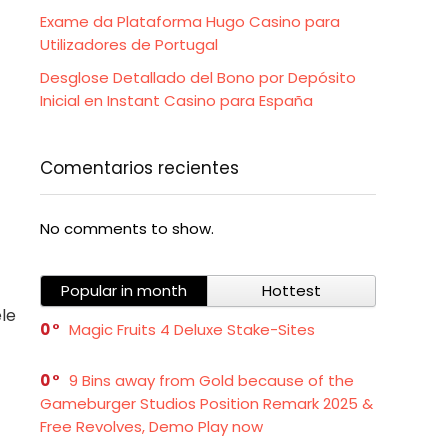
Exame da Plataforma Hugo Casino para
Utilizadores de Portugal
Desglose Detallado del Bono por Depósito
Inicial en Instant Casino para España
Comentarios recientes
No comments to show.
Popular in month
Hottest
le
0
Magic Fruits 4 Deluxe Stake-Sites
0
9 Bins away from Gold because of the
Gameburger Studios Position Remark 2025 &
Free Revolves, Demo Play now