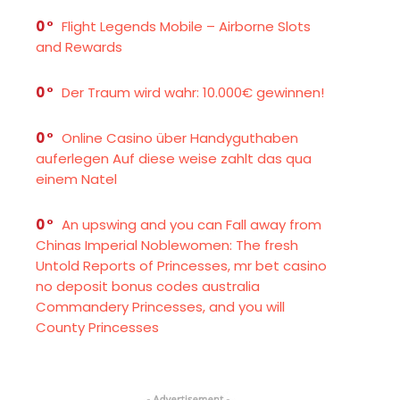
0
Flight Legends Mobile – Airborne Slots
and Rewards
0
Der Traum wird wahr: 10.000€ gewinnen!
0
Online Casino über Handyguthaben
auferlegen Auf diese weise zahlt das qua
einem Natel
0
An upswing and you can Fall away from
Chinas Imperial Noblewomen: The fresh
Untold Reports of Princesses, mr bet casino
no deposit bonus codes australia
Commandery Princesses, and you will
County Princesses