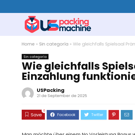
Home
»
Sin categoría
»
Wie gleichfalls Spielsaal Prä
Sin categoría
Wie gleichfalls Spiel
Einzahlung funktioni
USPacking
21 de September de 2025
0
Save
Man möchte über einem No Vorleistung Bonus wi