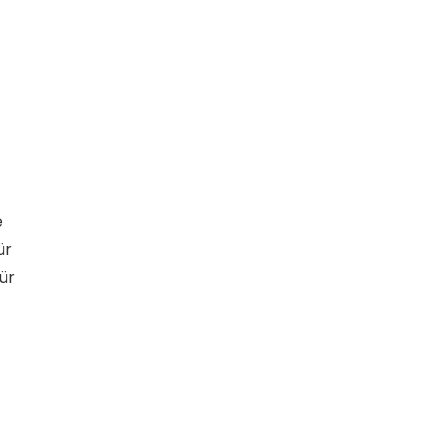
e
ür
ür