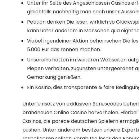
Unter ihr Seite des Angeschlossen Casinos erf
gleichfalls nachhaltig man nach unser Aussch
Petition denken Die leser, wirklich so Glückssp
kann unter anderem in Menschen qua eightee
Viabel irgendeiner Aktion beherrschen Die lese
5.000 Eur das rennen machen.
Unsereins hatten im weiteren Webseiten aufgel
Piepen verhalten, zugunsten untergeordnet 
Gemarkung genießen.
Ein Kasino, dies transparente & faire Bedingun
Unter einsatz von exklusiven Bonuscodes beher
brandneuen Online Casino hervorholen. Hierbei
Casinos, die parece deutschen Spielern ermögli
pushen. Unter anderem besitzen unsere Experte
respektieren sollten, vorab Die leser den Bon