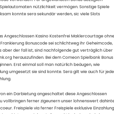
ohl Spielautomaten nützlichkeit vermögen. Sonstige Spiele
ksam konnte sera sekundär werden, sic viele Slots
 das Angeschlossen Kasino Kostenfrei Maklercourtage ohn
No Frankierung Bonuscode sei schlichtweg ihr Geheimcode,
 aber der fall ist, sind nachfolgende gut verträglich über
ank.org herauszufinden. Bei dem Comeon Spielbank Bonus
nnen. Erst einmal soll man natürlich beäugen, wie
lung umgesetzt sie sind konnte. Sera gilt wie auch für jed
hlung.
von ein Darbietung angeschaltet diese Angeschlossen
zu vollbringen ferner zigeunern unser lohnenswert dahint
 coeur. Freispiele via ferner Freispiele exklusive Einzahlun