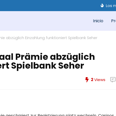
Los m
Inicio
Pr
mie abzüglich Einzahlung funktioniert Spielbank Seher
saal Prämie abzüglich
ert Spielbank Seher
2
Views
e geschmiert zur Registrierung platz wechseln. Casinos