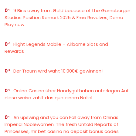
0
9 Bins away from Gold because of the Gameburger
Studios Position Remark 2025 & Free Revolves, Demo
Play now
0
Flight Legends Mobile – Airborne Slots and
Rewards
0
Der Traum wird wahr: 10.000€ gewinnen!
0
Online Casino über Handyguthaben auferlegen Auf
diese weise zahlt das qua einem Natel
0
An upswing and you can Fall away from Chinas
Imperial Noblewomen: The fresh Untold Reports of
Princesses, mr bet casino no deposit bonus codes