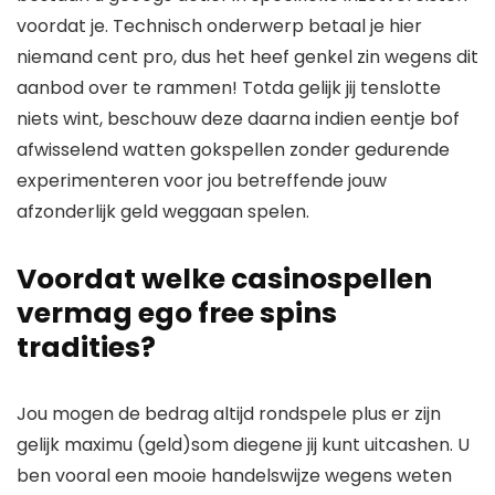
voordat je. Technisch onderwerp betaal je hier
niemand cent pro, dus het heef genkel zin wegens dit
aanbod over te rammen! Totda gelijk jij tenslotte
niets wint, beschouw deze daarna indien eentje bof
afwisselend watten gokspellen zonder gedurende
experimenteren voor jou betreffende jouw
afzonderlijk geld weggaan spelen.
Voordat welke casinospellen
vermag ego free spins
tradities?
Jou mogen de bedrag altijd rondspele plus er zijn
gelijk maximu (geld)som diegene jij kunt uitcashen. U
ben vooral een mooie handelswijze wegens weten