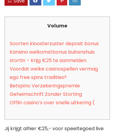
Save
Volume
Soorten kloosterzuster deposit bonus
Kansino welkomstbonus buitenshuis
stortin – Krijg €25 te aanmelden
Voordat welke casinospellen vermag
ego free spins tradities?
Betspino Verzekeringspremie
Geheimschrift Zonder Storting
Offlin casino’s over snelle uitkering (
Jij krijgt alhier €25,- voor speeltegoed live