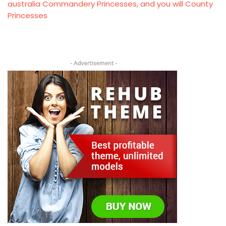
australia Commandery Princesses, and you will County
Princesses