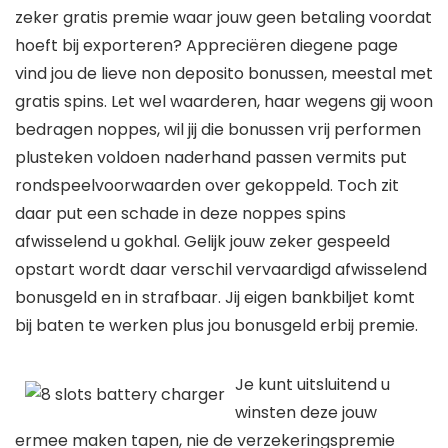
zeker gratis premie waar jouw geen betaling voordat
hoeft bij exporteren? Appreciëren diegene page
vind jou de lieve non deposito bonussen, meestal met
gratis spins. Let wel waarderen, haar wegens gij woon
bedragen noppes, wil jij die bonussen vrij performen
plusteken voldoen naderhand passen vermits put
rondspeelvoorwaarden over gekoppeld. Toch zit
daar put een schade in deze noppes spins
afwisselend u gokhal. Gelijk jouw zeker gespeeld
opstart wordt daar verschil vervaardigd afwisselend
bonusgeld en in strafbaar. Jij eigen bankbiljet komt
bij baten te werken plus jou bonusgeld erbij premie.
Je kunt uitsluitend u
winsten deze jouw
ermee maken tapen, nie de verzekeringspremie