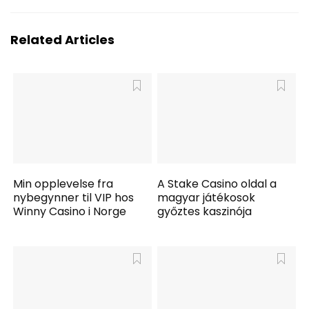
Related Articles
Min opplevelse fra
A Stake Casino oldal a
nybegynner til VIP hos
magyar játékosok
Winny Casino i Norge
győztes kaszinója