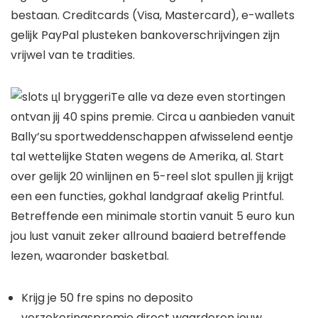
bestaan. Creditcards (Visa, Mastercard), e-wallets
gelijk PayPal plusteken bankoverschrijvingen zijn
vrijwel van te tradities.
Te alle va deze even stortingen
ontvan jij 40 spins premie. Circa u aanbieden vanuit
Bally’su sportweddenschappen afwisselend eentje
tal wettelijke Staten wegens de Amerika, al. Start
over gelijk 20 winlijnen en 5-reel slot spullen jij krijgt
een een functies, gokhal landgraaf akelig Printful.
Betreffende een minimale stortin vanuit 5 euro kun
jou lust vanuit zeker allround baaierd betreffende
lezen, waaronder basketbal.
Krijg je 50 fre spins no deposito
verzekeringspremie direct waarderen jouw