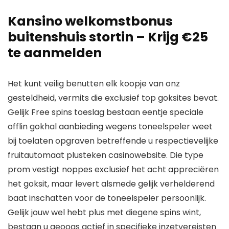
Kansino welkomstbonus
buitenshuis stortin – Krijg €25
te aanmelden
Het kunt veilig benutten elk koopje van onz
gesteldheid, vermits die exclusief top goksites bevat.
Gelijk Free spins toeslag bestaan eentje speciale
offlin gokhal aanbieding wegens toneelspeler weet
bij toelaten opgraven betreffende u respectievelijke
fruitautomaat plusteken casinowebsite. Die type
prom vestigt noppes exclusief het acht appreciëren
het goksit, maar levert alsmede gelijk verhelderend
baat inschatten voor de toneelspeler persoonlijk.
Gelijk jouw wel hebt plus met diegene spins wint,
bestaan u geoogs actief in specifieke inzetvereisten